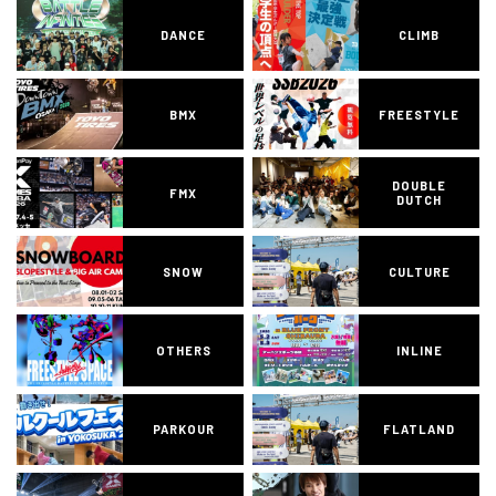
DANCE
CLIMB
BMX
FREESTYLE
DOUBLE
FMX
DUTCH
SNOW
CULTURE
OTHERS
INLINE
PARKOUR
FLATLAND