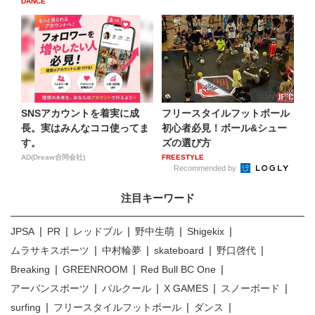
DANCE
SNSアカウントを着実に成
フリースタイルフットボール
長。実はみんなココ使ってま
初心者必見！ボール&シュー
す。
ズの選び方
AD(Dreaw合同会社)
FREESTYLE
Recommended by
注目キーワード
JPSA
PR
レッドブル
野中生萌
Shigekix
ムラサキスポーツ
中村輪夢
skateboard
野口啓代
Breaking
GREENROOM
Red Bull BC One
アーバンスポーツ
パルクール
X GAMES
スノーボード
surfing
フリースタイルフットボール
ダンス