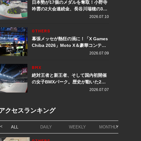
日本勢が17個のメダルを奪取！小野寺
吟雲の2大会連続金、長谷川瑞穂の3メ
ダル獲得など数々の快挙をプレイバッ
2026.07.10
ク「X Games Chiba 2026」
OTHERS
幕張メッセが熱狂の渦に！「X Games
Chiba 2026」Moto X＆豪華コンテン
ツレポート
2026.07.09
BMX
絶対王者と新王者、そして国内初開催
の女子BMXパーク。歴史が動いた2日
間「X Games Chiba 2026」
2026.07.07
アクセスランキング
ALL
DAILY
WEEKLY
MONTHLY
1
OTHERS
1