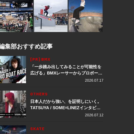
編集部おすすめ記事
[PR] BMX
「一歩踏み出してみることが可能性を
広げる」BMXレーサーからプロボート
レーサーへ転身。上田龍星が体現する
2026.07.17
挑戦の軌跡
OTHERS
日本人だから強い、を証明しにいく。
TATSUYA / SOME≡LINEZインタビュ
ー
2026.07.12
SKATE