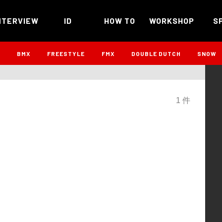
NTERVIEW
ID
HOW TO
WORKSHOP
S
B
BMX
FREESTYLE
FMX
DOUBLE DUTCH
SNOW
1 件