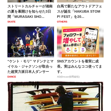
ストリートカルチャーが湘南
白馬で新たなアウトドアフェ
の夏を幕開けを知らせた3日
スが誕生「HAKUBA STOM
間「MURASAKI SHO...
P! FEST」を20...
SKATE
OTHERS
“ケント・モリ” マドンナとマ
SNSアカウントを着実に成
イケル・ジャクソンが取合っ
長。実はみんなココ使ってま
た超実力派日本人ダンサー
す。
DANCE
AD(Dreaw合同会社)