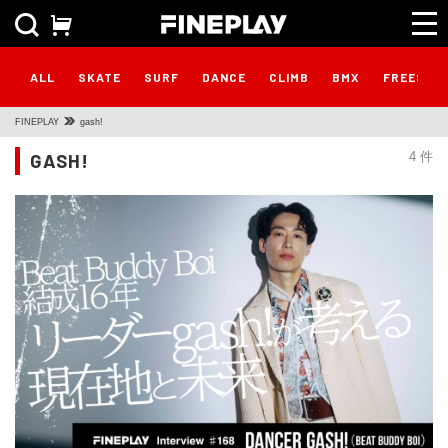
ALL
SKATE
SURF
DANCE
CLIMB
BMX
FREESTY
FINEPLAY
gash!
GASH!
4 件