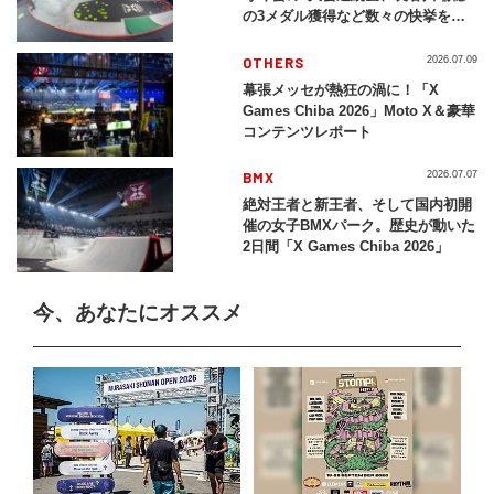
の3メダル獲得など数々の快挙をプ
レイバック「X Games Chiba
2026」
OTHERS
2026.07.09
幕張メッセが熱狂の渦に！「X
Games Chiba 2026」Moto X＆豪華
コンテンツレポート
BMX
2026.07.07
絶対王者と新王者、そして国内初開
催の女子BMXパーク。歴史が動いた
2日間「X Games Chiba 2026」
今、あなたにオススメ