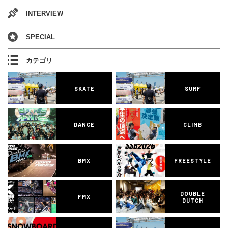
INTERVIEW
SPECIAL
カテゴリ
SKATE
SURF
DANCE
CLIMB
BMX
FREESTYLE
DOUBLE
FMX
DUTCH