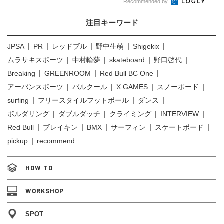
Recommended by
注目キーワード
JPSA
PR
レッドブル
野中生萌
Shigekix
ムラサキスポーツ
中村輪夢
skateboard
野口啓代
Breaking
GREENROOM
Red Bull BC One
アーバンスポーツ
パルクール
X GAMES
スノーボード
surfing
フリースタイルフットボール
ダンス
ボルダリング
ダブルダッチ
クライミング
INTERVIEW
Red Bull
ブレイキン
BMX
サーフィン
スケートボード
pickup
recommend
HOW TO
WORKSHOP
SPOT