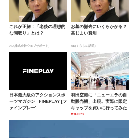
これが正解！「老後の理想的
お墓の撤去にいくらかかる？
な間取り」とは？
墓じまい費用
AD(株式会社ウェブサポート)
AD(くらしの話題)
日本最大級のアクションスポ
羽田空港に「ニューエラの自
ーツマガジン | FINEPLAY [フ
動販売機」出現。実際に限定
ァインプレー]
キャップを買いに行ってみた
OTHERS