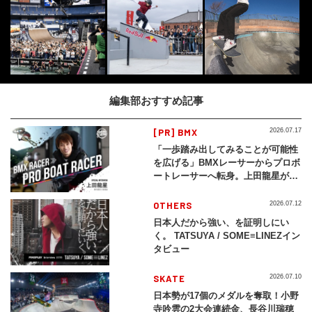
編集部おすすめ記事
[PR] BMX
2026.07.17
「一歩踏み出してみることが可能性
を広げる」BMXレーサーからプロボ
ートレーサーへ転身。上田龍星が体
現する挑戦の軌跡
OTHERS
2026.07.12
日本人だから強い、を証明しにい
く。 TATSUYA / SOME≡LINEZイン
タビュー
SKATE
2026.07.10
日本勢が17個のメダルを奪取！小野
寺吟雲の2大会連続金、長谷川瑞穂