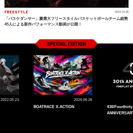
FREESTYLE
2019.10.28
「バスケダンサー」慶應大フリースタイルバスケットボールチーム総勢
45人による新作パフォーマンス動画が公開！
SPECIAL EDITION
2022.05.23
2026.06.26
BOATRACE X-ACTION
430/Fourthirt
ANNIVERSAR