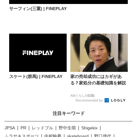
サーフィン(三重) | FINEPLAY
スケート(群馬) | FINEPLAY
家の売却成功にはカギがあ
る？家処分の基礎知識を解説
AD(くらしの話題)
Recommended by
注目キーワード
JPSA
PR
レッドブル
野中生萌
Shigekix
ムラサキスポーツ
中村輪夢
skateboard
野口啓代