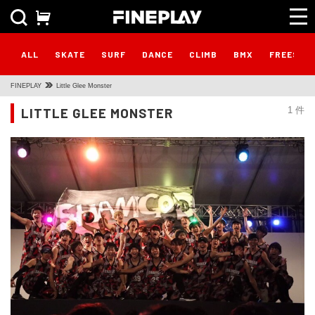
ALL
SKATE
SURF
DANCE
CLIMB
BMX
FREESTY
FINEPLAY
Little Glee Monster
LITTLE GLEE MONSTER
1 件