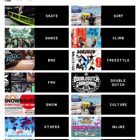
SKATE
SURF
DANCE
CLIMB
BMX
FREESTYLE
DOUBLE
FMX
DUTCH
SNOW
CULTURE
OTHERS
INLINE