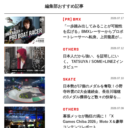
編集部おすすめ記事
[PR] BMX
2026.07.17
「一歩踏み出してみることが可能性
を広げる」BMXレーサーからプロボ
ートレーサーへ転身。上田龍星が体
現する挑戦の軌跡
OTHERS
2026.07.12
日本人だから強い、を証明しにい
く。 TATSUYA / SOME≡LINEZイン
タビュー
SKATE
2026.07.10
日本勢が17個のメダルを奪取！小野
寺吟雲の2大会連続金、長谷川瑞穂
の3メダル獲得など数々の快挙をプ
レイバック「X Games Chiba
2026」
OTHERS
2026.07.09
幕張メッセが熱狂の渦に！「X
Games Chiba 2026」Moto X＆豪華
コンテンツレポート