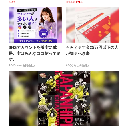
SURF
FREESTYLE
SNSアカウントを着実に成
もらえる年金25万円以下の人
長。実はみんなココ使ってま
が知るべき事
す。
AD(Dreaw合同会社)
AD(くらしの話題)