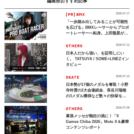
編集部おすすめ記事
[PR] BMX
2026.07.17
「一歩踏み出してみることが可能性
を広げる」BMXレーサーからプロボ
ートレーサーへ転身。上田龍星が体
現する挑戦の軌跡
OTHERS
2026.07.12
日本人だから強い、を証明しにい
く。 TATSUYA / SOME≡LINEZイン
タビュー
SKATE
2026.07.10
日本勢が17個のメダルを奪取！小野
寺吟雲の2大会連続金、長谷川瑞穂
の3メダル獲得など数々の快挙をプ
レイバック「X Games Chiba
2026」
OTHERS
2026.07.09
幕張メッセが熱狂の渦に！「X
Games Chiba 2026」Moto X＆豪華
コンテンツレポート