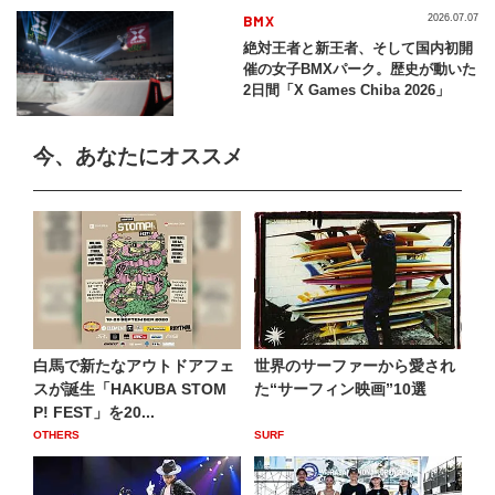
BMX
2026.07.07
絶対王者と新王者、そして国内初開
催の女子BMXパーク。歴史が動いた
2日間「X Games Chiba 2026」
今、あなたにオススメ
白馬で新たなアウトドアフェ
世界のサーファーから愛され
スが誕生「HAKUBA STOM
た“サーフィン映画”10選
P! FEST」を20...
OTHERS
SURF