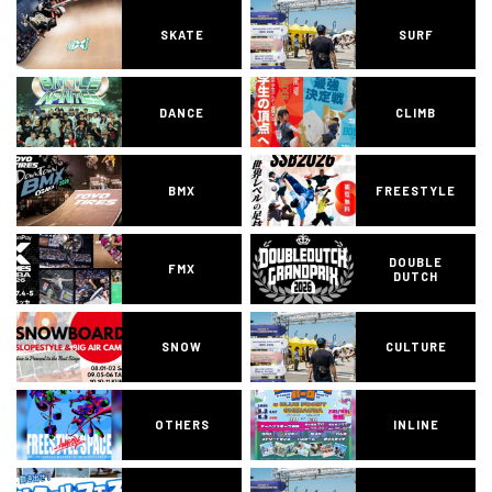
SKATE
SURF
DANCE
CLIMB
BMX
FREESTYLE
DOUBLE
FMX
DUTCH
SNOW
CULTURE
OTHERS
INLINE