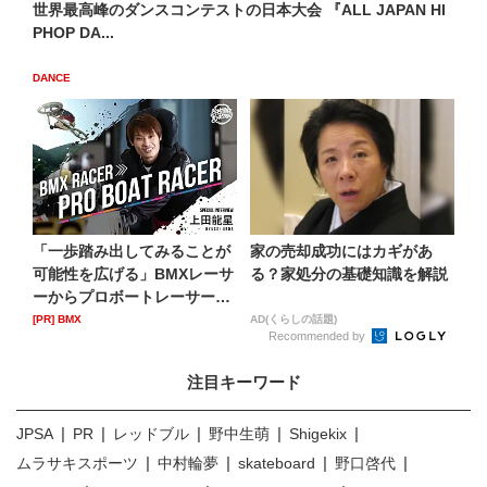
世界最高峰のダンスコンテストの日本大会 『ALL JAPAN HI
PHOP DA...
DANCE
「一歩踏み出してみることが
家の売却成功にはカギがあ
可能性を広げる」BMXレーサ
る？家処分の基礎知識を解説
ーからプロボートレーサー
へ...
[PR] BMX
AD(くらしの話題)
Recommended by
注目キーワード
JPSA
PR
レッドブル
野中生萌
Shigekix
ムラサキスポーツ
中村輪夢
skateboard
野口啓代