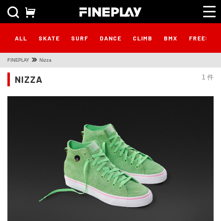
ALL
SKATE
SURF
DANCE
CLIMB
BMX
FREESTY
FINEPLAY
Nizza
NIZZA
1 件