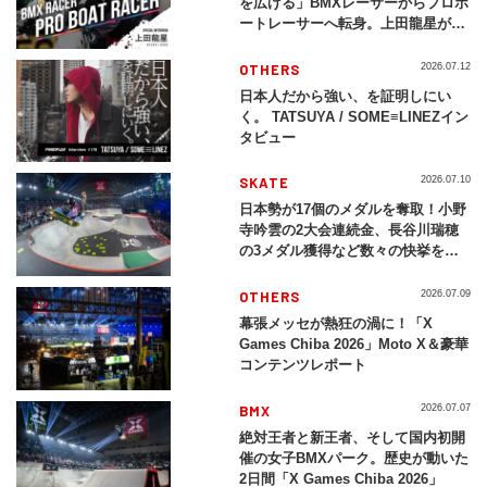
を広げる」BMXレーサーからプロボ
ートレーサーへ転身。上田龍星が体
現する挑戦の軌跡
OTHERS
2026.07.12
日本人だから強い、を証明しにい
く。 TATSUYA / SOME≡LINEZイン
タビュー
SKATE
2026.07.10
日本勢が17個のメダルを奪取！小野
寺吟雲の2大会連続金、長谷川瑞穂
の3メダル獲得など数々の快挙をプ
レイバック「X Games Chiba
2026」
OTHERS
2026.07.09
幕張メッセが熱狂の渦に！「X
Games Chiba 2026」Moto X＆豪華
コンテンツレポート
BMX
2026.07.07
絶対王者と新王者、そして国内初開
催の女子BMXパーク。歴史が動いた
2日間「X Games Chiba 2026」