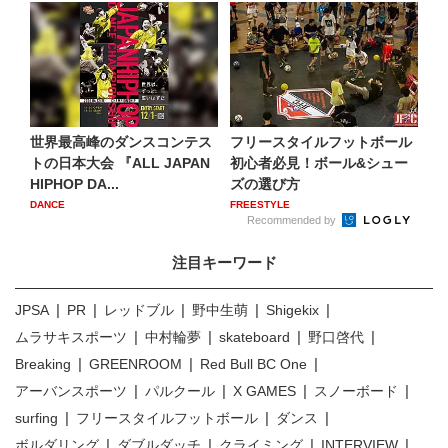
世界最高峰のダンスコンテス
フリースタイルフットボール
トの日本大会 『ALL JAPAN
初心者必見！ボール&シュー
HIPHOP DA...
ズの選び方
DANCE
FREESTYLE
Recommended by
注目キーワード
JPSA
PR
レッドブル
野中生萌
Shigekix
ムラサキスポーツ
中村輪夢
skateboard
野口啓代
Breaking
GREENROOM
Red Bull BC One
アーバンスポーツ
パルクール
X GAMES
スノーボード
surfing
フリースタイルフットボール
ダンス
ボルダリング
ダブルダッチ
クライミング
INTERVIEW