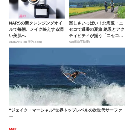
NARSの新クレンジングオイ
楽しさいっぱい！北海道・ニ
ルで毎朝、メイク映えする潤
セコで避暑の夏旅 絶景とアク
い美肌へ
ティビティが揃う「ニセコ
東...
AD(NARS on 美的.com)
AD(東急不動産)
“ジェイク・マーシャル”世界トップレベルの次世代サーファ
ー
SURF