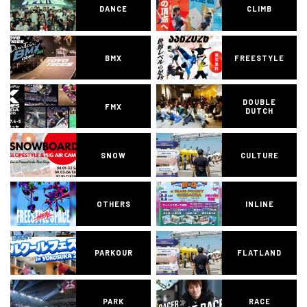
DANCE
CLIMB
BMX
FREESTYLE
DOUBLE
FMX
DUTCH
SNOW
CULTURE
OTHERS
INLINE
PARKOUR
FLATLAND
PARK
RACE