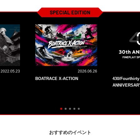
SPECIAL EDITION
2022.05.23
2026.06.26
BOATRACE X-ACTION
430/Fourthirt
ANNIVERSAR
おすすめのイベント