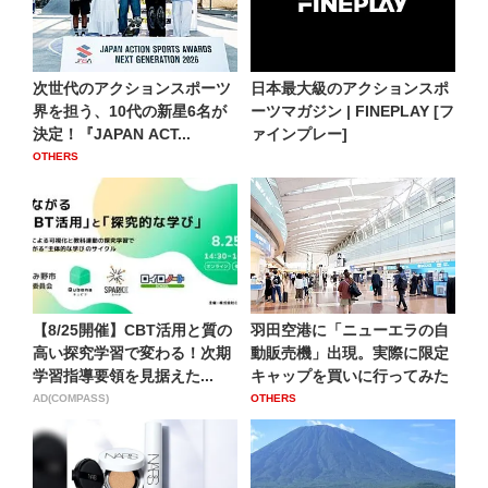
次世代のアクションスポーツ
日本最大級のアクションスポ
界を担う、10代の新星6名が
ーツマガジン | FINEPLAY [フ
決定！『JAPAN ACT...
ァインプレー]
OTHERS
【8/25開催】CBT活用と質の
羽田空港に「ニューエラの自
高い探究学習で変わる！次期
動販売機」出現。実際に限定
学習指導要領を見据えた...
キャップを買いに行ってみた
AD(COMPASS)
OTHERS