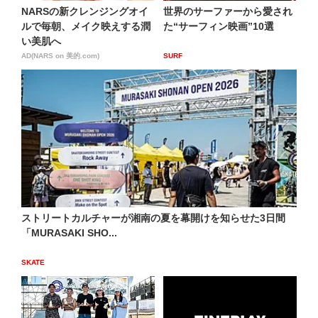
NARSの新クレンジングオイ
世界のサーファーから愛され
ルで毎朝、メイク映えする潤
た“サーフィン映画”10選
い美肌へ
AD(NARS on 美的.com)
SURF
ストリートカルチャーが湘南の夏を幕開けを知らせた3日間
「MURASAKI SHO...
SKATE