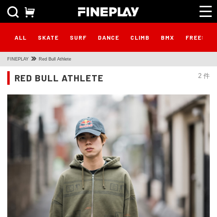
ALL
SKATE
SURF
DANCE
CLIMB
BMX
FREESTY
FINEPLAY
Red Bull Athlete
RED BULL ATHLETE
2 件