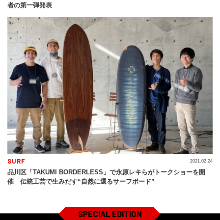
者の第一弾発表
SURF
2021.02.24
品川区「TAKUMI BORDERLESS」で永原レキらがトークショーを開
催 伝統工芸で生みだす“自然に還るサーフボード”
SPECIAL EDITION