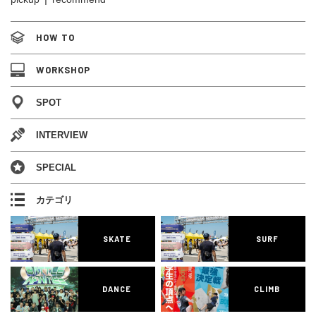
HOW TO
WORKSHOP
SPOT
INTERVIEW
SPECIAL
カテゴリ
SKATE
SURF
DANCE
CLIMB