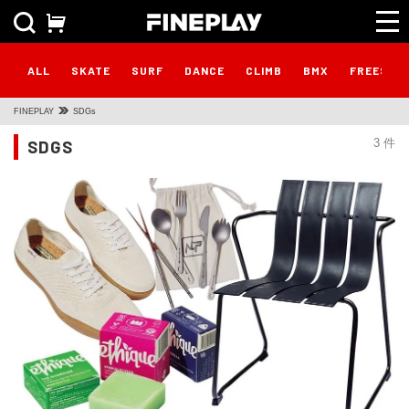
ALL
SKATE
SURF
DANCE
CLIMB
BMX
FREESTY
FINEPLAY
SDGs
SDGS
3 件