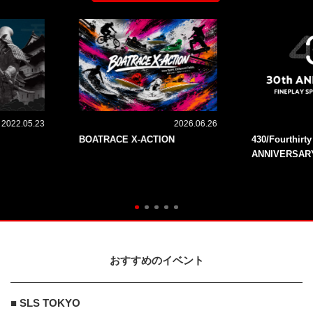
2022.05.23
2026.06.26
BOATRACE X-ACTION
430/Fourthirt
ANNIVERSAR
おすすめのイベント
■ SLS TOKYO