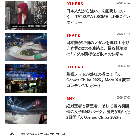
OTHERS
2026.07.12
日本人だから強い、を証明しにい
く。 TATSUYA / SOME≡LINEZイン
タビュー
SKATE
2026.07.10
日本勢が17個のメダルを奪取！小野
寺吟雲の2大会連続金、長谷川瑞穂
の3メダル獲得など数々の快挙をプ
レイバック「X Games Chiba
2026」
OTHERS
2026.07.09
幕張メッセが熱狂の渦に！「X
Games Chiba 2026」Moto X＆豪華
コンテンツレポート
BMX
2026.07.07
絶対王者と新王者、そして国内初開
催の女子BMXパーク。歴史が動いた
2日間「X Games Chiba 2026」