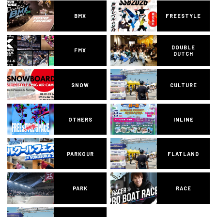
BMX
FREESTYLE
DOUBLE
FMX
DUTCH
SNOW
CULTURE
OTHERS
INLINE
PARKOUR
FLATLAND
PARK
RACE