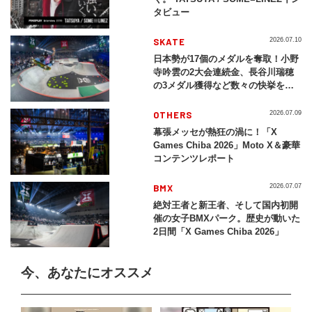
タビュー
SKATE
2026.07.10
日本勢が17個のメダルを奪取！小野
寺吟雲の2大会連続金、長谷川瑞穂
の3メダル獲得など数々の快挙をプ
レイバック「X Games Chiba
2026」
OTHERS
2026.07.09
幕張メッセが熱狂の渦に！「X
Games Chiba 2026」Moto X＆豪華
コンテンツレポート
BMX
2026.07.07
絶対王者と新王者、そして国内初開
催の女子BMXパーク。歴史が動いた
2日間「X Games Chiba 2026」
今、あなたにオススメ