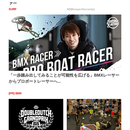
ァー
SURF
AD(KeeperSecurity)
「一歩踏み出してみることが可能性を広げる」BMXレーサー
からプロボートレーサーへ...
[PR] BMX