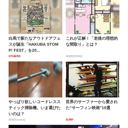
白馬で新たなアウトドアフェ
これが正解！「老後の理想的
スが誕生「HAKUBA STOM
な間取り」とは？
P! FEST」を20...
OTHERS
AD(ROOMS)
やっぱり欲しいコードレスス
世界のサーファーから愛され
ティック掃除機。いま選びた
た“サーフィン映画”10選
いのは？
AD(Dreame)
SURF