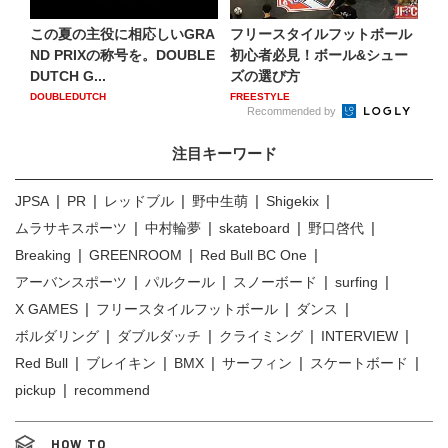
この夏の主役に相応しいGRA
フリースタイルフットボール
ND PRIXの称号を。DOUBLE
初心者必見！ボール&シュー
DUTCH G...
ズの選び方
DOUBLEDUTCH
FREESTYLE
Recommended by
注目キーワード
JPSA
PR
レッドブル
野中生萌
Shigekix
ムラサキスポーツ
中村輪夢
skateboard
野口啓代
Breaking
GREENROOM
Red Bull BC One
アーバンスポーツ
パルクール
スノーボード
surfing
X GAMES
フリースタイルフットボール
ダンス
ボルダリング
ダブルダッチ
クライミング
INTERVIEW
Red Bull
ブレイキン
BMX
サーフィン
スケートボード
pickup
recommend
HOW TO