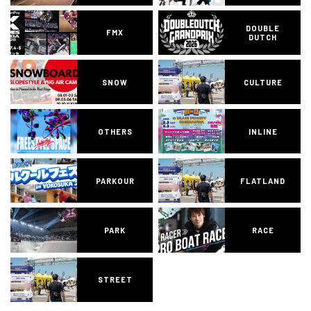
DOUBLE
FMX
DUTCH
SNOW
CULTURE
OTHERS
INLINE
PARKOUR
FLATLAND
PARK
RACE
STREET