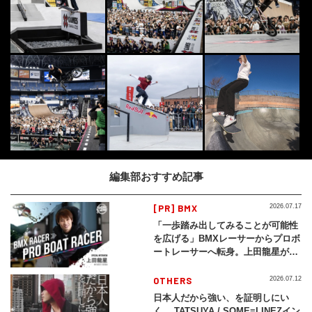
編集部おすすめ記事
[PR] BMX
2026.07.17
「一歩踏み出してみることが可能性
を広げる」BMXレーサーからプロボ
ートレーサーへ転身。上田龍星が体
現する挑戦の軌跡
OTHERS
2026.07.12
日本人だから強い、を証明しにい
く。 TATSUYA / SOME≡LINEZイン