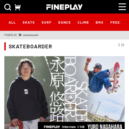
ALL
SKATE
SURF
DANCE
CLIMB
BMX
FREESTY
FINEPLAY
skateboarder
SKATEBOARDER
3 件