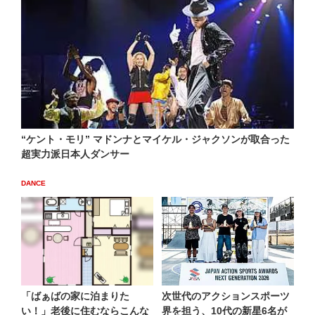
“ケント・モリ” マドンナとマイケル・ジャクソンが取合った
超実力派日本人ダンサー
DANCE
「ばぁばの家に泊まりた
次世代のアクションスポーツ
い！」老後に住むならこんな
界を担う、10代の新星6名が