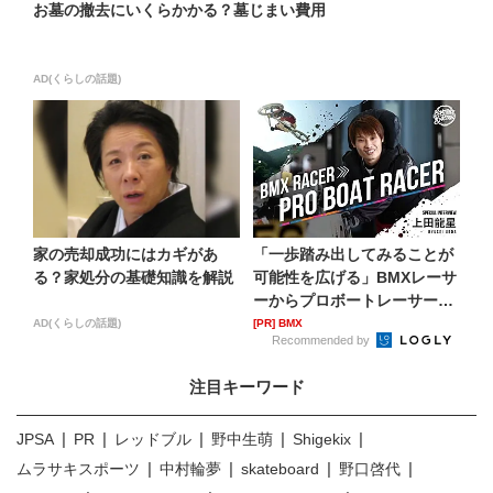
お墓の撤去にいくらかかる？墓じまい費用
AD(くらしの話題)
家の売却成功にはカギがあ
「一歩踏み出してみることが
る？家処分の基礎知識を解説
可能性を広げる」BMXレーサ
ーからプロボートレーサー
へ...
AD(くらしの話題)
[PR] BMX
Recommended by
注目キーワード
JPSA
PR
レッドブル
野中生萌
Shigekix
ムラサキスポーツ
中村輪夢
skateboard
野口啓代