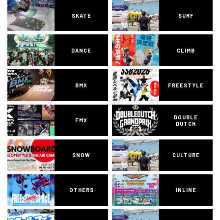
SKATE
SURF
DANCE
CLIMB
BMX
FREESTYLE
DOUBLE
FMX
DUTCH
SNOW
CULTURE
OTHERS
INLINE