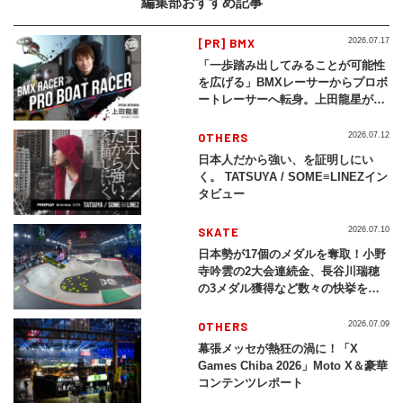
編集部おすすめ記事
[PR] BMX
2026.07.17
「一歩踏み出してみることが可能性
を広げる」BMXレーサーからプロボ
ートレーサーへ転身。上田龍星が体
現する挑戦の軌跡
OTHERS
2026.07.12
日本人だから強い、を証明しにい
く。 TATSUYA / SOME≡LINEZイン
タビュー
SKATE
2026.07.10
日本勢が17個のメダルを奪取！小野
寺吟雲の2大会連続金、長谷川瑞穂
の3メダル獲得など数々の快挙をプ
レイバック「X Games Chiba
2026」
OTHERS
2026.07.09
幕張メッセが熱狂の渦に！「X
Games Chiba 2026」Moto X＆豪華
コンテンツレポート