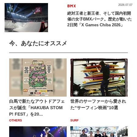
BMX
2026.07.07
絶対王者と新王者、そして国内初開
催の女子BMXパーク。歴史が動いた
2日間「X Games Chiba 2026」
今、あなたにオススメ
白馬で新たなアウトドアフェ
世界のサーファーから愛され
スが誕生「HAKUBA STOM
た“サーフィン映画”10選
P! FEST」を20...
OTHERS
SURF