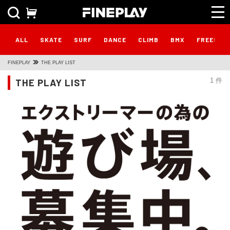
ALL
SKATE
SURF
DANCE
CLIMB
BMX
FREESTY
FINEPLAY
THE PLAY LIST
THE PLAY LIST
1 件