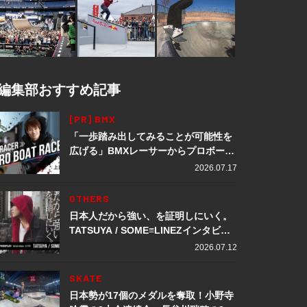
編集部おすすめ記事
[PR] BMX
「一歩踏み出してみることが可能性を
広げる」BMXレーサーからプロボート
レーサーへ転身。上田龍星が体現する
2026.07.17
挑戦の軌跡
OTHERS
日本人だから強い、を証明しにいく。
TATSUYA / SOME≡LINEZインタビュ
ー
2026.07.12
SKATE
日本勢が17個のメダルを奪取！小野寺