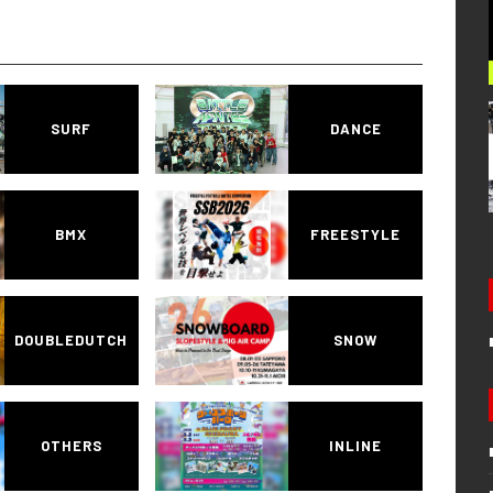
SURF
DANCE
BMX
FREESTYLE
DOUBLEDUTCH
SNOW
OTHERS
INLINE