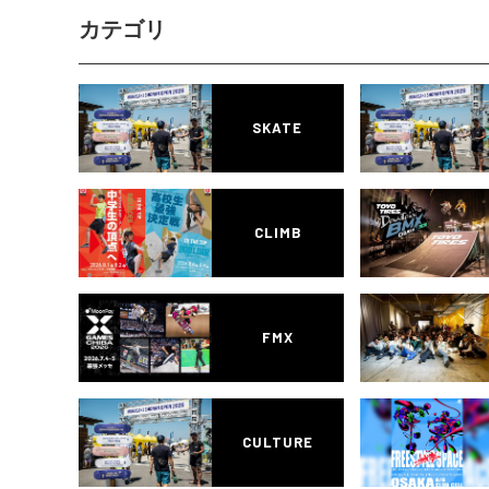
カテゴリ
SKATE
CLIMB
FMX
CULTURE