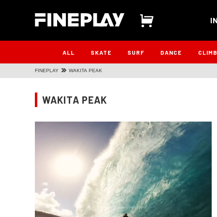
I
ALL
SKATE
SURF
DANCE
CLIM
FINEPLAY
WAKITA PEAK
WAKITA PEAK