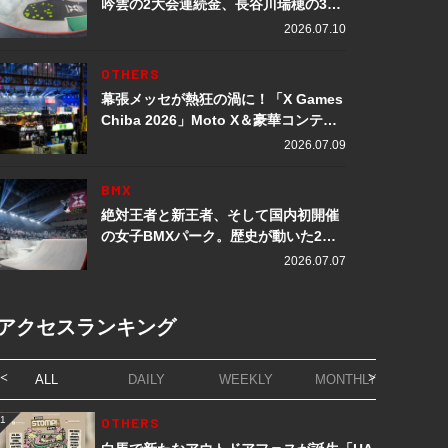
吟雲の2大会連続金、長谷川瑞穂の3メ
ダル獲得など数々の快挙をプレイバッ
2026.07.10
ク「X Games Chiba 2026」
OTHERS
幕張メッセが熱狂の渦に！「X Games
Chiba 2026」Moto X＆豪華コンテン
ツレポート
2026.07.09
BMX
絶対王者と新王者、そして国内初開催
の女子BMXパーク。歴史が動いた2日
間「X Games Chiba 2026」
2026.07.07
アクセスランキング
ALL
DAILY
WEEKLY
MONTHLY
1
OTHERS
1