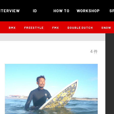
NTERVIEW
ID
HOW TO
WORKSHOP
S
B
BMX
FREESTYLE
FMX
DOUBLE DUTCH
SNOW
4 件