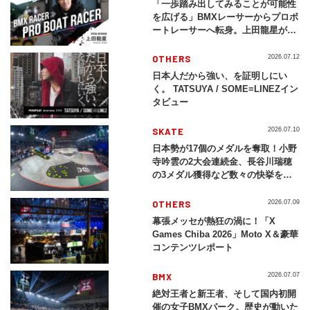
「一歩踏み出してみることが可能性
を広げる」BMXレーサーからプロボ
ートレーサーへ転身。上田龍星が体
現する挑戦の軌跡
OTHERS
2026.07.12
日本人だから強い、を証明しにい
く。 TATSUYA / SOME≡LINEZイン
タビュー
SKATE
2026.07.10
日本勢が17個のメダルを奪取！小野
寺吟雲の2大会連続金、長谷川瑞穂
の3メダル獲得など数々の快挙をプ
レイバック「X Games Chiba
2026」
OTHERS
2026.07.09
幕張メッセが熱狂の渦に！「X
Games Chiba 2026」Moto X＆豪華
コンテンツレポート
BMX
2026.07.07
絶対王者と新王者、そして国内初開
催の女子BMXパーク。歴史が動いた