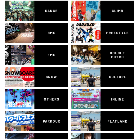
DANCE
CLIMB
BMX
FREESTYLE
DOUBLE
FMX
DUTCH
SNOW
CULTURE
OTHERS
INLINE
PARKOUR
FLATLAND