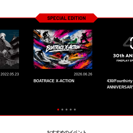
SPECIAL EDITION
2022.05.23
2026.06.26
BOATRACE X-ACTION
430/Fourthirt
ANNIVERSAR
おすすめのイベント