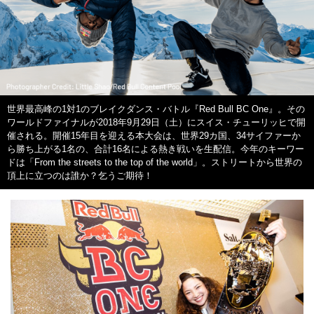
世界最高峰の1対1のブレイクダンス・バトル『Red Bull BC One』。その
ワールドファイナルが2018年9月29日（土）にスイス・チューリッヒで開
催される。開催15年目を迎える本大会は、世界29カ国、34サイファーか
ら勝ち上がる1名の、合計16名による熱き戦いを生配信。今年のキーワー
ドは「From the streets to the top of the world」。ストリートから世界の
頂上に立つのは誰か？乞うご期待！