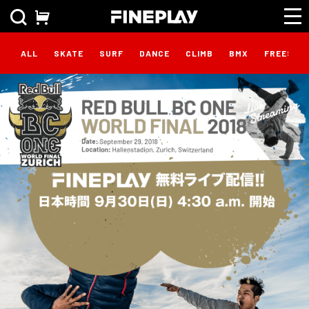
ALL
SKATE
SURF
DANCE
CLIMB
BMX
FREESTY