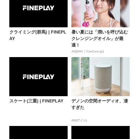
クライミング(群馬) | FINEPL
暑い夏には「潤いを呼び込む
AY
クレンジングオイル」が最
適！
AD(DHC｜CanCam.jp)
スケート(三重) | FINEPLAY
デノンの空間オーディオ、凄
すぎた
AD(デノン)