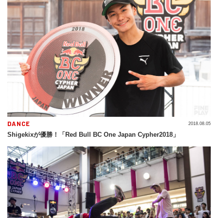
DANCE
2018.08.05
Shigekixが優勝！「Red Bull BC One Japan Cypher2018」