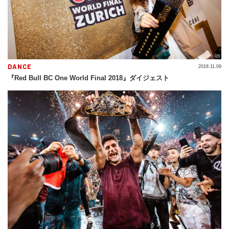
DANCE
2018.11.09
『Red Bull BC One World Final 2018』ダイジェスト