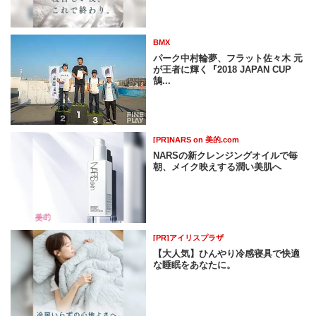
BMX
パーク中村輪夢、フラット佐々木 元
が王者に輝く『2018 JAPAN CUP
鵠...
[PR]NARS on 美的.com
NARSの新クレンジングオイルで毎
朝、メイク映えする潤い美肌へ
[PR]アイリスプラザ
【大人気】ひんやり冷感寝具で快適
な睡眠をあなたに。