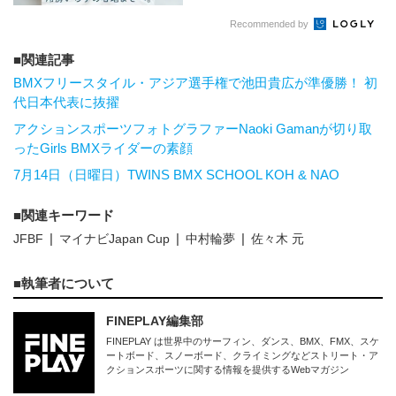
Recommended by
関連記事
BMXフリースタイル・アジア選手権で池田貴広が準優勝！ 初
代日本代表に抜擢
アクションスポーツフォトグラファーNaoki Gamanが切り取
ったGirls BMXライダーの素顔
7月14日（日曜日）TWINS BMX SCHOOL KOH & NAO
関連キーワード
JFBF
マイナビJapan Cup
中村輪夢
佐々木 元
執筆者について
FINEPLAY編集部
FINEPLAY は世界中のサーフィン、ダンス、BMX、FMX、スケ
ートボード、スノーボード、クライミングなどストリート・ア
クションスポーツに関する情報を提供するWebマガジン