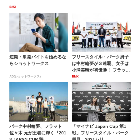
BMX
短期・単発バイトを始めるな
フリースタイル・パーク男子
らショットワークス
は中村輪夢が３連覇、女子は
小澤美晴が初優勝！ フラッ
ト...
AD(ショットワークス)
BMX
パーク中村輪夢、フラット
「マイナビ Japan Cup 第1
佐々木 元が王者に輝く『201
戦」フリースタイル・パーク
8 JAPAN CUP 鵠...
種目。2021シリ...