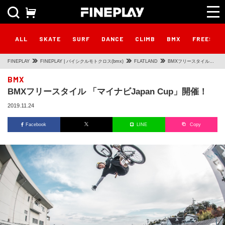
ALL
SKATE
SURF
DANCE
CLIMB
BMX
FREESTY
FINEPLAY
FINEPLAY | バイシクルモトクロス(bmx)
FLATLAND
BMXフリースタイル
「マイナビJapan
BMX
BMXフリースタイル 「マイナビJapan Cup」開催！
Cup」開催！
2019.11.24
Facebook
LINE
Copy