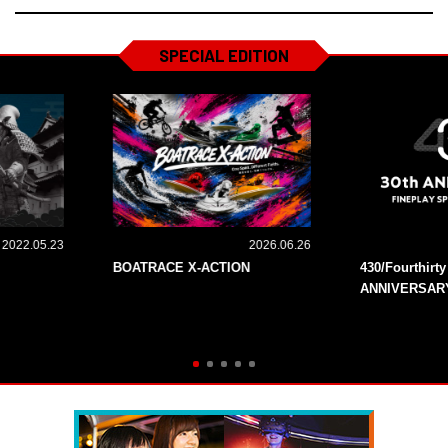
SPECIAL EDITION
2022.05.23
2026.06.26
BOATRACE X-ACTION
430/Fourthirt
ANNIVERSAR