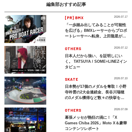
編集部おすすめ記事
[PR] BMX
2026.07.17
「一歩踏み出してみることが可能性
を広げる」BMXレーサーからプロボ
ートレーサーへ転身。上田龍星が体
現する挑戦の軌跡
OTHERS
2026.07.12
日本人だから強い、を証明しにい
く。 TATSUYA / SOME≡LINEZイン
タビュー
SKATE
2026.07.10
日本勢が17個のメダルを奪取！小野
寺吟雲の2大会連続金、長谷川瑞穂
の3メダル獲得など数々の快挙をプ
レイバック「X Games Chiba
2026」
OTHERS
2026.07.09
幕張メッセが熱狂の渦に！「X
Games Chiba 2026」Moto X＆豪華
コンテンツレポート