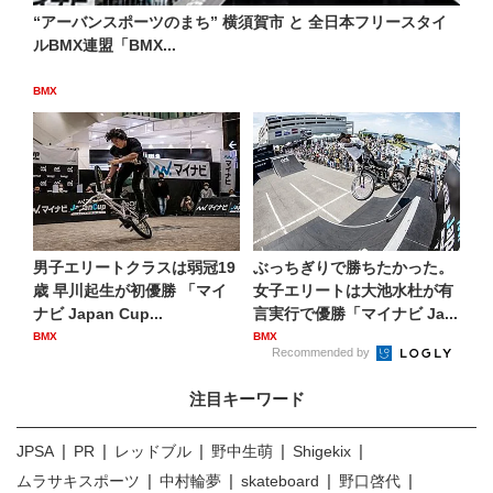
“アーバンスポーツのまち” 横須賀市 と 全日本フリースタイ
ルBMX連盟「BMX...
BMX
男子エリートクラスは弱冠19
ぶっちぎりで勝ちたかった。
歳 早川起生が初優勝 「マイ
女子エリートは大池水杜が有
ナビ Japan Cup...
言実行で優勝「マイナビ Ja...
BMX
BMX
Recommended by
注目キーワード
JPSA
PR
レッドブル
野中生萌
Shigekix
ムラサキスポーツ
中村輪夢
skateboard
野口啓代