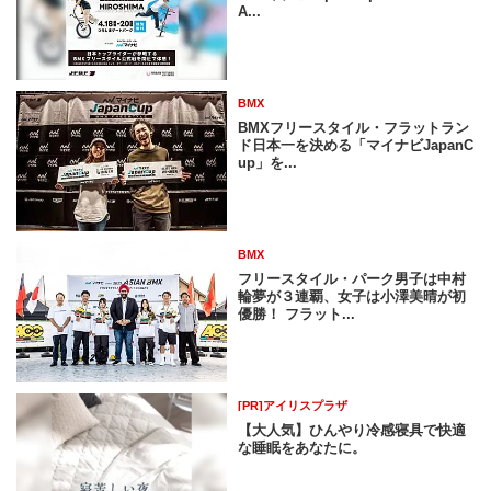
A...
BMX
BMXフリースタイル・フラットラン
ド日本一を決める「マイナビJapanC
up」を...
BMX
フリースタイル・パーク男子は中村
輪夢が３連覇、女子は小澤美晴が初
優勝！ フラット...
[PR]アイリスプラザ
【大人気】ひんやり冷感寝具で快適
な睡眠をあなたに。