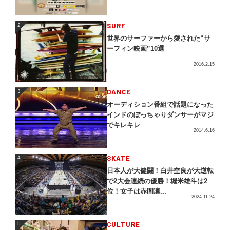
2
SURF
2
世界のサーファーから愛された“サ
ーフィン映画”10選
2016.2.15
3
DANCE
3
オーディション番組で話題になった
インドのぽっちゃりダンサーがマジ
でキレキレ
2014.6.16
4
SKATE
4
日本人が大健闘！白井空良が大逆転
で2大会連続の優勝！堀米雄斗は2
位！女子は赤間凛...
2024.11.24
5
CULTURE
5