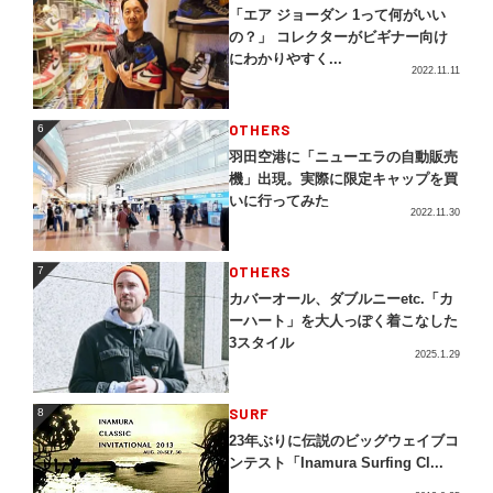
「エア ジョーダン 1って何がいい
の？」 コレクターがビギナー向け
にわかりやすく...
2022.11.11
OTHERS
6
6
羽田空港に「ニューエラの自動販売
機」出現。実際に限定キャップを買
いに行ってみた
2022.11.30
OTHERS
7
7
カバーオール、ダブルニーetc.「カ
ーハート」を大人っぽく着こなした
3スタイル
2025.1.29
SURF
8
8
23年ぶりに伝説のビッグウェイブコ
ンテスト「Inamura Surfing Cl...