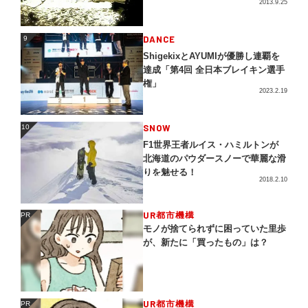
2013.9.25
DANCE
9
9
ShigekixとAYUMIが優勝し連覇を
達成「第4回 全日本ブレイキン選手
権」
2023.2.19
SNOW
10
10
F1世界王者ルイス・ハミルトンが
北海道のパウダースノーで華麗な滑
りを魅せる！
2018.2.10
UR都市機構
PR
PR
モノが捨てられずに困っていた里歩
が、新たに「買ったもの」は？
UR都市機構
PR