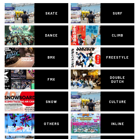
SKATE
SURF
DANCE
CLIMB
BMX
FREESTYLE
DOUBLE
FMX
DUTCH
SNOW
CULTURE
OTHERS
INLINE