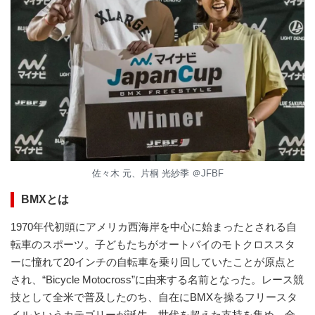
佐々木 元、片桐 光紗季 ＠JFBF
BMXとは
1970年代初頭にアメリカ西海岸を中心に始まったとされる自
転車のスポーツ。子どもたちがオートバイのモトクロススタ
ーに憧れて20インチの自転車を乗り回していたことが原点と
され、“Bicycle Motocross”に由来する名前となった。レース競
技として全米で普及したのち、自在にBMXを操るフリースタ
イルというカテゴリーが誕生。世代を超えた支持を集め、全