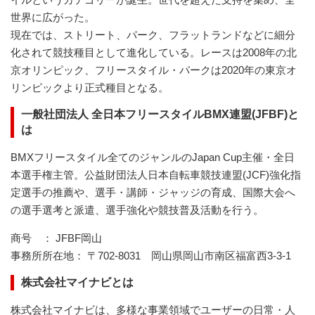
世界に広がった。
現在では、ストリート、パーク、フラットランドなどに細分
化されて競技種目として進化している。レースは2008年の北
京オリンピック、フリースタイル・パークは2020年の東京オ
リンピックより正式種目となる。
一般社団法人 全日本フリースタイルBMX連盟(JFBF)と
は
BMXフリースタイル全てのジャンルのJapan Cup主催・全日
本選手権主管。公益財団法人日本自転車競技連盟(JCF)強化指
定選手の推薦や、選手・講師・ジャッジの育成、国際大会へ
の選手選考と派遣、選手強化や競技普及活動を行う。
商号 ： JFBF岡山
事務所所在地： 〒702-8031 岡山県岡山市南区福富西3-3-1
株式会社マイナビとは
株式会社マイナビは、多様な事業領域でユーザーの日常・人