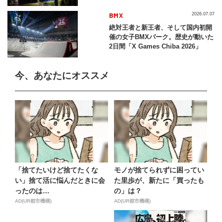
BMX
2026.07.07
絶対王者と新王者、そして国内初開
催の女子BMXパーク。歴史が動いた
2日間「X Games Chiba 2026」
今、あなたにオススメ
「捨てたいけど捨てたくな
モノが捨てられずに困ってい
い」捨て活に悩んだときに会
た里歩が、新たに「買ったも
ったのは…
の」は？
AD(UR都市機構)
AD(UR都市機構)