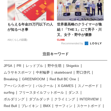
もらえる年金25万円以下の人
世界最高峰のクライマーが集
が知るべき事
結！「THE 1」にて男子・川
又、女子・野中が優勝
AD(くらしの話題)
CLIMB
Recommended by
注目キーワード
JPSA
PR
レッドブル
野中生萌
Shigekix
ムラサキスポーツ
中村輪夢
skateboard
野口啓代
Breaking
GREENROOM
Red Bull BC One
アーバンスポーツ
パルクール
X GAMES
スノーボード
surfing
フリースタイルフットボール
ダンス
ボルダリング
ダブルダッチ
クライミング
INTERVIEW
Red Bull
ブレイキン
BMX
サーフィン
スケートボード