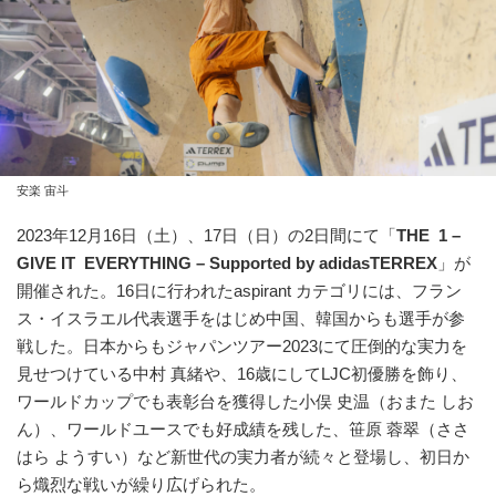
安楽 宙斗
2023年12月16日（土）、17日（日）の2日間にて「
THE 1 –
GIVE IT EVERYTHING – Supported by adidasTERREX
」が
開催された。16日に行われたaspirant カテゴリには、フラン
ス・イスラエル代表選手をはじめ中国、韓国からも選手が参
戦した。日本からもジャパンツアー2023にて圧倒的な実力を
見せつけている中村 真緒や、16歳にしてLJC初優勝を飾り、
ワールドカップでも表彰台を獲得した小俣 史温（おまた しお
ん）、ワールドユースでも好成績を残した、笹原 蓉翠（ささ
はら ようすい）など新世代の実力者が続々と登場し、初日か
ら熾烈な戦いが繰り広げられた。