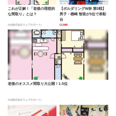
これが正解！「老後の理想的
【ボルダリングW杯 第5戦】
な間取り」とは？
男子・楢崎 智亜が3位で表彰
台
AD(株式会社ウェブサポート)
CLIMB
老後のオススメ間取り大公開！1-5位
AD(株式会社ウェブサポート)