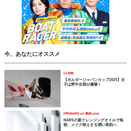
今、あなたにオススメ
CLIMB
【ボルダージャパンカップ2025】女
子は野中生萌が優勝！
[PR]NARS on 美的.com
NARSの新クレンジングオイルで毎
朝、メイク映えする潤い美肌へ