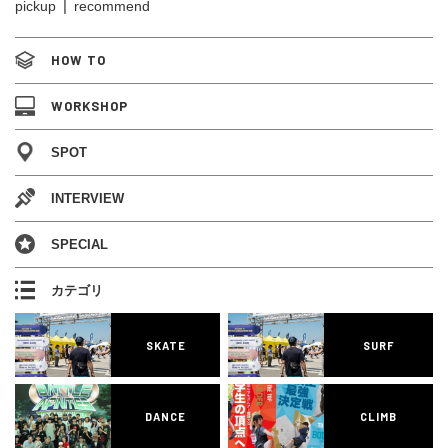
pickup
recommend
HOW TO
WORKSHOP
SPOT
INTERVIEW
SPECIAL
カテゴリ
SKATE
SURF
DANCE
CLIMB