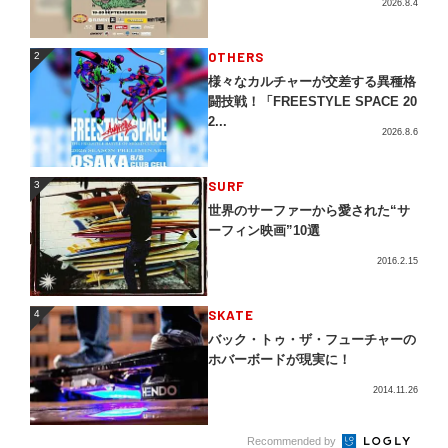
2026.8.4
2
OTHERS
2
様々なカルチャーが交差する異種格
闘技戦！「FREESTYLE SPACE 20
2...
2026.8.6
3
SURF
3
世界のサーファーから愛された“サ
ーフィン映画”10選
2016.2.15
4
SKATE
4
バック・トゥ・ザ・フューチャーの
ホバーボードが現実に！
2014.11.26
5
Recommended by
DANCE
5