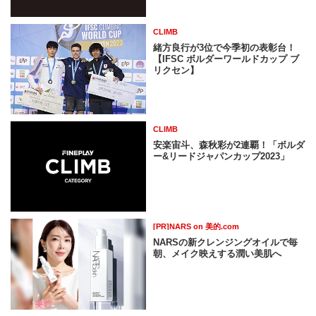
CLIMB
緒方良行が3位で今季初の表彰台！
【IFSC ボルダーワールドカップ ブ
リクセン】
CLIMB
安楽宙斗、森秋彩が2連覇！「ボルダ
ー&リードジャパンカップ2023」
[PR]NARS on 美的.com
NARSの新クレンジングオイルで毎
朝、メイク映えする潤い美肌へ