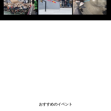
DANCE
9
9
世界最大のオンラインバトル！予選
を勝ち抜いたトップ64 注目ダンサ
ーを紹介【Bg...
2020.9.15
SURF
10
10
誰でも簡単に身体で覚えられるオン
ラインレッスン「SURF RHYTH
M」体験レポ...
2020.7.1
株式会社ウェブサポート
PR
PR
これが正解！「老後の間取り事例
集」
おすすめのイベント