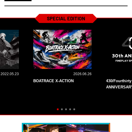
SPECIAL EDITION
2022.05.23
2026.06.26
BOATRACE X-ACTION
430/Fourthirt
ANNIVERSAR