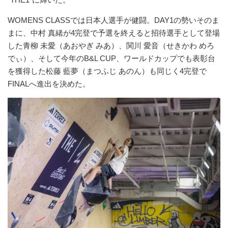
WOMENS CLASSでは日本人選手が健闘。DAY1の勢いそのま
まに、中村 真緒が4完登で予選を終えると招待選手として登場
した青柳 未愛（あおやぎ みあ）、関川 愛音（せきかわ めろ
でぃ）、そして今年のB&L CUP、ワールドカップでも表彰台
を獲得した松藤 藍夢（まつふじ あのん）も同じく4完登で
FINALへ進出を決めた。