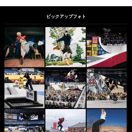
“エグスプロージョン”3000万回再
生突破！「本能寺の変」をダンスに
ピックアップフォト
した動画が話...
2015.6.12
SURF
6
6
23年ぶりに伝説のビッグウェイブコ
ンテスト「Inamura Surfing Cl...
2013.9.25
CULTURE
7
7
野村訓市さんによる、VANS「コン
フィクッシュ」のスニーカー革命論
2021.1.15
8
8
日本最大級のアクションスポーツマ
ガジン | FINEPLAY [ファインプレ
ー]
2021.1.15