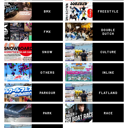
BMX
FREESTYLE
DOUBLE
FMX
DUTCH
SNOW
CULTURE
OTHERS
INLINE
PARKOUR
FLATLAND
PARK
RACE