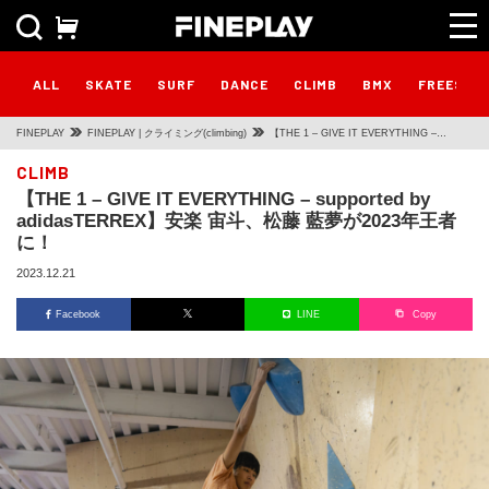
ALL
SKATE
SURF
DANCE
CLIMB
BMX
FREESTY
FINEPLAY
FINEPLAY | クライミング(climbing)
【THE 1 – GIVE IT EVERYTHING –
supported by adidasTERREX】安楽 宙斗、
CLIMB
【THE 1 – GIVE IT EVERYTHING – supported by
松藤 藍夢が2023年王者に！
adidasTERREX】安楽 宙斗、松藤 藍夢が2023年王者
に！
2023.12.21
Facebook
LINE
Copy