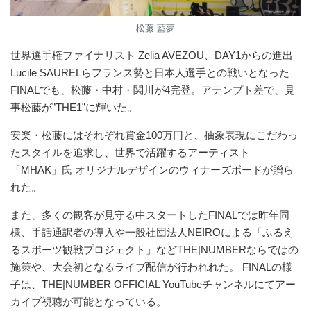
松藤 藍夢
世界選手権ファイナリスト Zelia AVEZOU、DAY1からの進出
Lucile SAURELらフランス勢と日本人選手との戦いとなった
FINALでも、松藤・中村・関川が4完登。アテンプト差で、見
事松藤が”THE1”に輝いた。
安楽・松藤にはそれぞれ賞金100万円と、抽象表現にこだわっ
たスタイルを追求し、世界で活躍するアーティスト
「MHAK」氏 オリジナルデザインのウィナーズボードが贈ら
れた。
また、多くの観客が見守る中スタートしたFINALでは昨年同
様、手話通訳者の導入や一般社団法人NEIROによる「ふるえ
るスポーツ観戦プロジェクト」などTHE|NUMBERならではの
施策や、大会初となるライブ配信が行われれた。 FINALの様
子は、THE|NUMBER OFFICIAL YouTubeチャンネルにてアー
カイブ視聴が可能となっている。