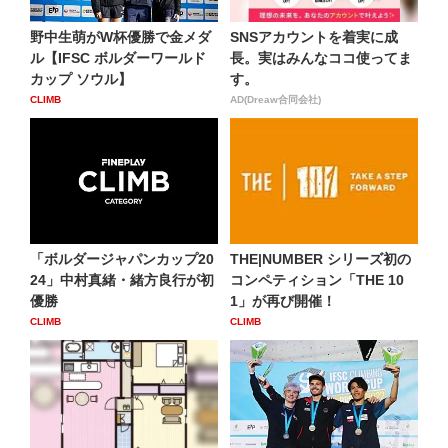
野中生萌がW杯優勝で金メダ
SNSアカウントを着実に成
ル【IFSC ボルダーワールド
長。実はみんなココ使ってま
カップ ソウル】
す。
CLIMB
AD(Dreaw合同会社)
「ボルダージャパンカップ20
THE|NUMBER シリーズ初の
24」中村真緒・緒方良行が初
コンペティション「THE 10
優勝
1」が再び開催！
CLIMB
CLIMB