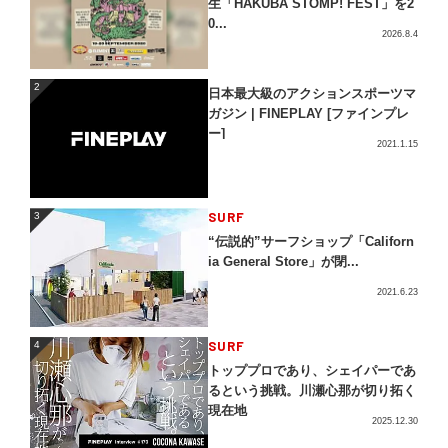
生「HAKUBA STOMP! FEST」を2
0...
2026.8.4
2
2
日本最大級のアクションスポーツマ
ガジン | FINEPLAY [ファインプレ
ー]
2021.1.15
3
SURF
3
“伝説的”サーフショップ「Californ
ia General Store」が閉...
2021.6.23
4
SURF
4
トッププロであり、シェイパーであ
るという挑戦。川瀬心那が切り拓く
現在地
2025.12.30