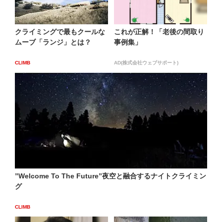
クライミングで最もクールな
これが正解！「老後の間取り
ムーブ「ランジ」とは？
事例集」
CLIMB
AD(株式会社ウェブサポート)
”Welcome To The Future”夜空と融合するナイトクライミン
グ
CLIMB