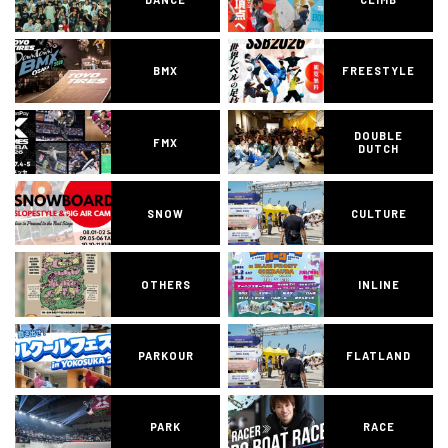
BMX
FREESTYLE
DOUBLE
FMX
DUTCH
SNOW
CULTURE
OTHERS
INLINE
PARKOUR
FLATLAND
PARK
RACE