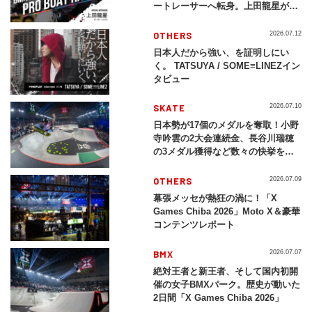
ートレーサーへ転身。上田龍星が体
現する挑戦の軌跡
OTHERS
2026.07.12
日本人だから強い、を証明しにい
く。 TATSUYA / SOME≡LINEZイン
タビュー
SKATE
2026.07.10
日本勢が17個のメダルを奪取！小野
寺吟雲の2大会連続金、長谷川瑞穂
の3メダル獲得など数々の快挙をプ
レイバック「X Games Chiba
2026」
OTHERS
2026.07.09
幕張メッセが熱狂の渦に！「X
Games Chiba 2026」Moto X＆豪華
コンテンツレポート
BMX
2026.07.07
絶対王者と新王者、そして国内初開
催の女子BMXパーク。歴史が動いた
2日間「X Games Chiba 2026」