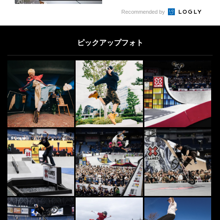
5
Recommended by
FREESTYLE
5
フリースタイルフットボール初心者
必見！ボール&シューズの選び方
ピックアップフォト
2018.10.9
DANCE
6
6
“ケント・モリ” マドンナとマイケ
ル・ジャクソンが取合った超実力派
日本人ダンサー
2014.5.13
CLIMB
7
7
“平山ユージ”背中に鬼を飼う世界最
強プロフェッショナル・フリークラ
イマー
2014.8.22
SURF
8
8
【独占インタビュー】イラストレー