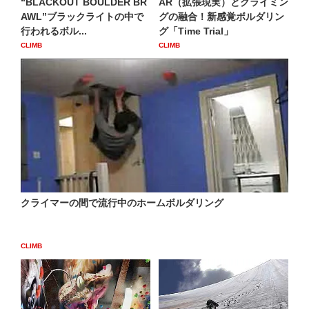
“BLACKOUT BOULDER BR
AR（拡張現実）とクライミン
AWL”ブラックライトの中で
グの融合！新感覚ボルダリン
行われるボル...
グ「Time Trial」
CLIMB
CLIMB
クライマーの間で流行中のホームボルダリング
CLIMB