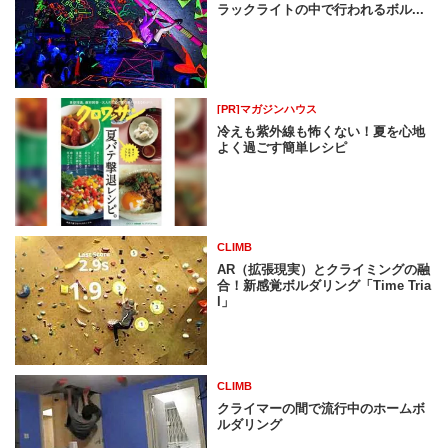
ラックライトの中で行われるボル...
[PR]マガジンハウス
冷えも紫外線も怖くない！夏を心地
よく過ごす簡単レシピ
CLIMB
AR（拡張現実）とクライミングの融
合！新感覚ボルダリング「Time Tria
l」
CLIMB
クライマーの間で流行中のホームボ
ルダリング