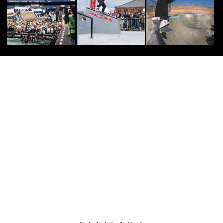
ターYumi Yamada
2015.8.27
FREESTYLE
9
9
今年で3年目となるフリースタイル
フットボールのBIGイベント「Eyes
on m...
2026.2.14
[PR] OTHERS
10
10
白馬観光開発が「白馬のオールシー
ズンマウンテンリゾート化 」に向
けた事業戦略を発...
2019.3.19
株式会社ウェブサポート
PR
PR
母「老後は小さい平屋がいい」その
理由に納得