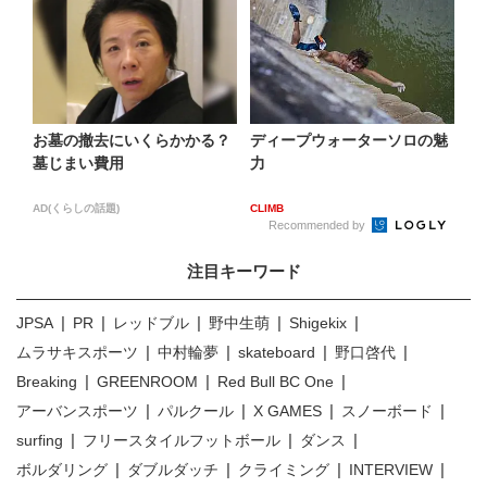
お墓の撤去にいくらかかる？
ディープウォーターソロの魅
墓じまい費用
力
AD(くらしの話題)
CLIMB
Recommended by
注目キーワード
JPSA
PR
レッドブル
野中生萌
Shigekix
ムラサキスポーツ
中村輪夢
skateboard
野口啓代
Breaking
GREENROOM
Red Bull BC One
アーバンスポーツ
パルクール
X GAMES
スノーボード
surfing
フリースタイルフットボール
ダンス
ボルダリング
ダブルダッチ
クライミング
INTERVIEW