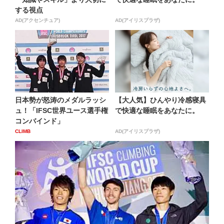
する視点
AD(アクセンチュア)
AD(アイリスプラザ)
日本勢が怒涛のメダルラッシ
【大人気】ひんやり冷感寝具
ュ！「IFSC世界ユース選手権
で快適な睡眠をあなたに。
コンバインド」
CLIMB
AD(アイリスプラザ)