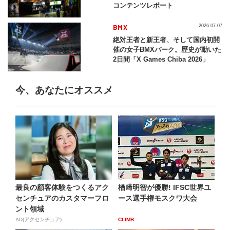
コンテンツレポート
BMX
2026.07.07
絶対王者と新王者、そして国内初開
催の女子BMXパーク。歴史が動いた
2日間「X Games Chiba 2026」
今、あなたにオススメ
最良の顧客体験をつくるアク
楢﨑明智が優勝! IFSC世界ユ
センチュアのカスタマーフロ
ース選手権モスクワ大会
ント領域
AD(アクセンチュア)
CLIMB