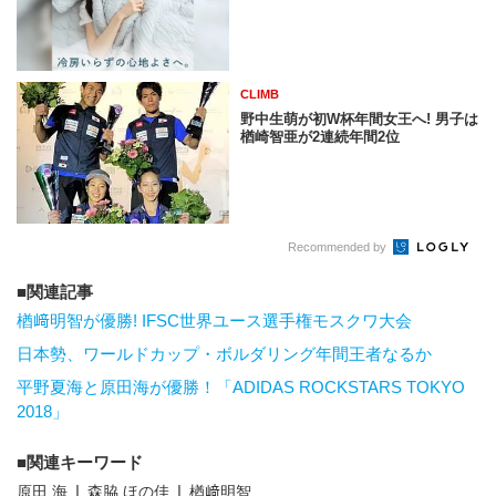
CLIMB
野中生萌が初W杯年間女王へ! 男子は
楢崎智亜が2連続年間2位
Recommended by
関連記事
楢﨑明智が優勝! IFSC世界ユース選手権モスクワ大会
日本勢、ワールドカップ・ボルダリング年間王者なるか
平野夏海と原田海が優勝！「ADIDAS ROCKSTARS TOKYO
2018」
関連キーワード
原田 海
森脇 ほの佳
楢﨑明智