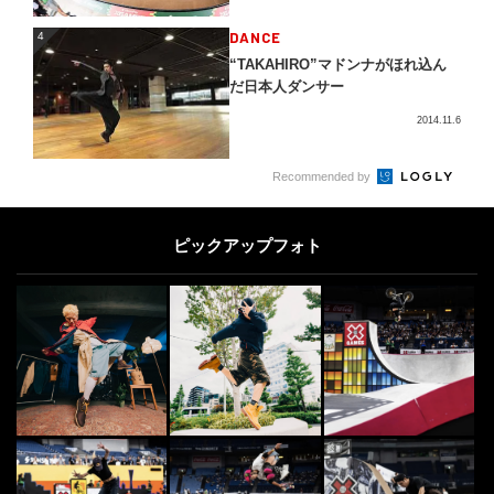
4
DANCE
4
“TAKAHIRO”マドンナがほれ込ん
だ日本人ダンサー
2014.11.6
5
Recommended by
BMX
5
2026年「TOYO TIRES Downtown
BMX」をグランフロント大阪...
ピックアップフォト
2026.8.3
[PR] DANCE
6
6
ダンスとファッションを掛け合わせ
た唯一無二のスタイルで魅せるの
は、自分らしさを表...
2025.10.24
SKATE
7
7
スケボー初心者必見！ プロが教え