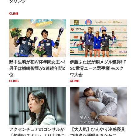
ダリング
CLIMB
野中生萌が初W杯年間女王へ!
伊藤ふたばが銅メダル獲得!IF
男子は楢崎智亜が2連続年間2
SC世界ユース選手権 モスク
位
ワ大会
CLIMB
CLIMB
アクセンチュアのコンサルが
【大人気】ひんやり冷感寝具
「知識やスキル」より大切に
で快適な睡眠をあなたに。