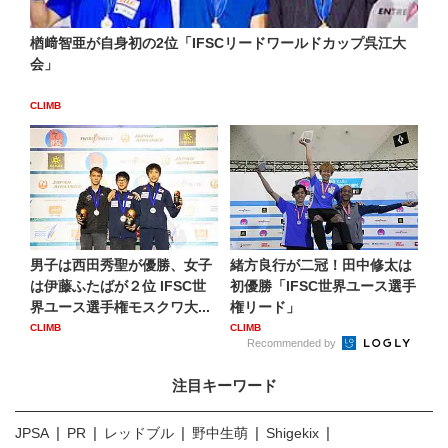
楢﨑智亜が自身初の2位「IFSCリードワールドカップ呉江大
会」
CLIMB
男子は西田秀聖が優勝、女子
緒方良行が二冠！田中修太は
は伊藤ふたばが２位 IFSC世
初優勝「IFSC世界ユース選手
界ユース選手権モスクワ大...
権リード」
CLIMB
CLIMB
Recommended by
注目キーワード
JPSA
PR
レッドブル
野中生萌
Shigekix