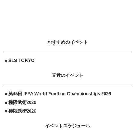
他力本願運営事務局
PR
PR
その買い方、もう限界かもしれな
い。
おすすめのイベント
他力本願運営事務局
PR
PR
競馬予想サイトの裏側、全部書きま
■ SLS TOKYO
した。
直近のイベント
■ 第45回 IFPA World Footbag Championships 2026
■ 極限武術2026
■ 極限武術2026
イベントスケジュール