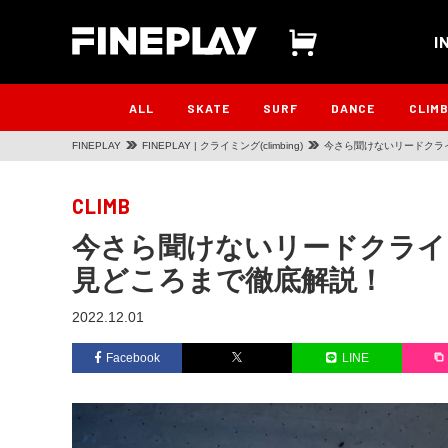
I
ALL
SKATE
SURF
DANCE
CLIM
FINEPLAY
FINEPLAY | クライミング(climbing)
今さら聞けないリードクラ
CLIMB
今さら聞けないリードクライ
見どころまで徹底解説！
2022.12.01
Facebook
LINE