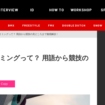
NTERVIEW
ID
HOW TO
WORKSHOP
S
B
BMX
FREESTYLE
FMX
DOUBLE DUTCH
SNOW
イミングって？ 用語から競技の見どころまで徹底解説！
ミングって？ 用語から競技の
Copy