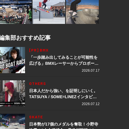
編集部おすすめ記事
[PR] BMX
「一歩踏み出してみることが可能性を
広げる」BMXレーサーからプロボート
レーサーへ転身。上田龍星が体現する
2026.07.17
挑戦の軌跡
OTHERS
日本人だから強い、を証明しにいく。
TATSUYA / SOME≡LINEZインタビュ
ー
2026.07.12
SKATE
日本勢が17個のメダルを奪取！小野寺