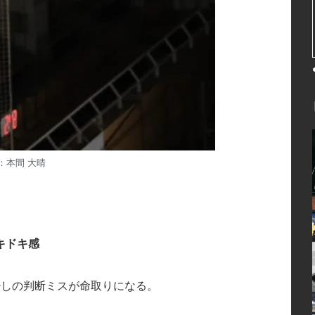
：本間 大晴
キドキ感
少しの判断ミスが命取りになる。