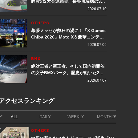
吟雲の2大会連続金、長谷川瑞穂の3メ
ダル獲得など数々の快挙をプレイバッ
2026.07.10
ク「X Games Chiba 2026」
OTHERS
幕張メッセが熱狂の渦に！「X Games
Chiba 2026」Moto X＆豪華コンテン
ツレポート
2026.07.09
BMX
絶対王者と新王者、そして国内初開催
の女子BMXパーク。歴史が動いた2日
間「X Games Chiba 2026」
2026.07.07
アクセスランキング
ALL
DAILY
WEEKLY
MONTHLY
1
OTHERS
1