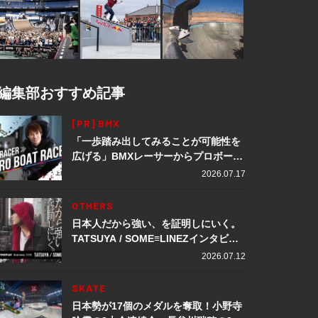
編集部おすすめ記事
[PR] BMX
「一歩踏み出してみることが可能性を
広げる」BMXレーサーからプロボート
レーサーへ転身。上田龍星が体現する
2026.07.17
挑戦の軌跡
OTHERS
日本人だから強い、を証明しにいく。
TATSUYA / SOME≡LINEZインタビュ
ー
2026.07.12
SKATE
日本勢が17個のメダルを奪取！小野寺