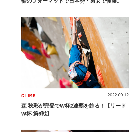
輪のフォーマットで日本勢・男女で優勝。
CLIMB
2022.09.12
森 秋彩が完登でW杯2連覇を飾る！【リード
W杯 第6戦】