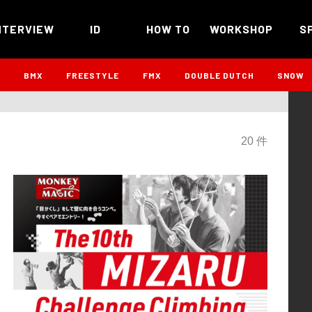
NTERVIEW
ID
HOW TO
WORKSHOP
S
B
BMX
FREESTYLE
FMX
DOUBLE DUTCH
SNOW
20 件