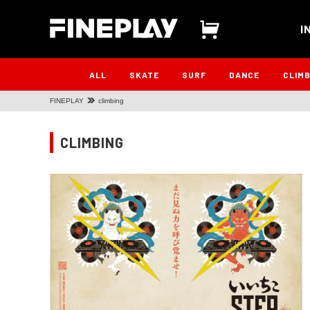
I
ALL
SKATE
SURF
DANCE
CLIM
FINEPLAY
climbing
CLIMBING