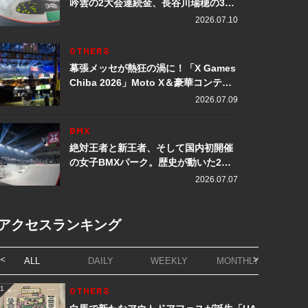
吟雲の2大会連続金、長谷川瑞穂の3メ
ダル獲得など数々の快挙をプレイバッ
2026.07.10
ク「X Games Chiba 2026」
OTHERS
幕張メッセが熱狂の渦に！「X Games
Chiba 2026」Moto X＆豪華コンテン
ツレポート
2026.07.09
BMX
絶対王者と新王者、そして国内初開催
の女子BMXパーク。歴史が動いた2日
間「X Games Chiba 2026」
2026.07.07
アクセスランキング
ALL
DAILY
WEEKLY
MONTHLY
1
OTHERS
1