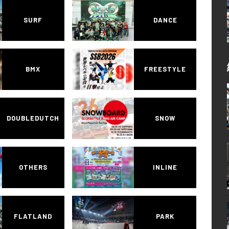
SURF
DANCE
BMX
FREESTYLE
DOUBLEDUTCH
SNOW
OTHERS
INLINE
FLATLAND
PARK