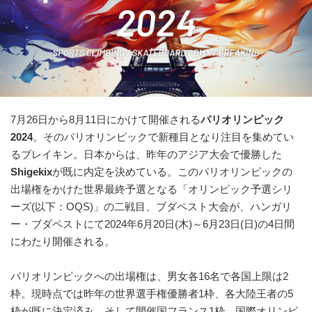
7月26日から8月11日にかけて開催される
パリオリンピック
2024
。そのパリオリンピックで新種目となり注目を集めてい
るブレイキン。日本からは、昨年のアジア大会で優勝した
Shigekix
が既に内定を決めている。このパリオリンピックの
出場権をかけた世界最終予選となる「オリンピック予選シリ
ーズ(以下：OQS)」の二戦目、ブダペスト大会が、ハンガリ
ー・ブダペストにて2024年6月20日(木)～6月23日(日)の4日間
にわたり開催される。
パリオリンピックへの出場権は、男女各16名で各国上限は2
枠。現時点では昨年の世界選手権優勝者1枠、各大陸王者の5
枠が既に決定済み。そして開催国フランス1枠、国際オリンピ