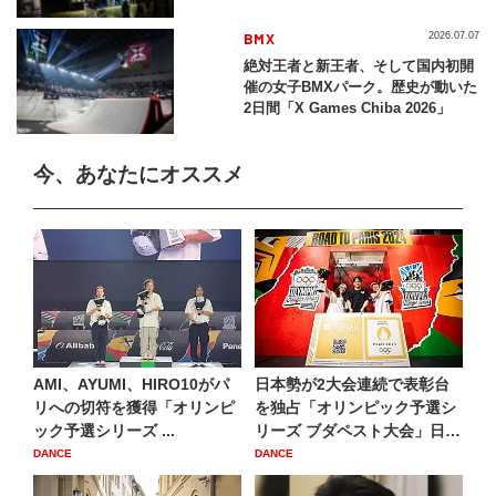
BMX
2026.07.07
絶対王者と新王者、そして国内初開
催の女子BMXパーク。歴史が動いた
2日間「X Games Chiba 2026」
今、あなたにオススメ
AMI、AYUMI、HIRO10がパ
日本勢が2大会連続で表彰台
リへの切符を獲得「オリンピ
を独占「オリンピック予選シ
ック予選シリーズ ...
リーズ ブダペスト大会」日
本...
DANCE
DANCE