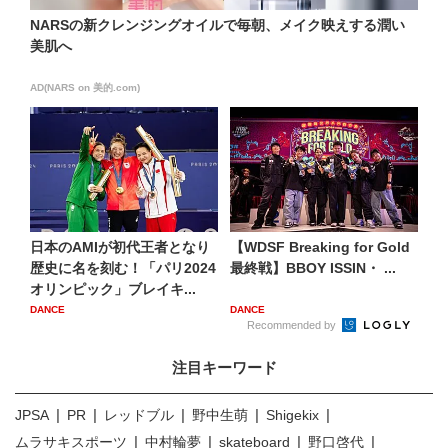
NARSの新クレンジングオイルで毎朝、メイク映えする潤い
美肌へ
AD(NARS on 美的.com)
日本のAMIが初代王者となり
【WDSF Breaking for Gold
歴史に名を刻む！「パリ2024
最終戦】BBOY ISSIN・ ...
オリンピック」ブレイキ...
DANCE
DANCE
Recommended by
注目キーワード
JPSA
PR
レッドブル
野中生萌
Shigekix
ムラサキスポーツ
中村輪夢
skateboard
野口啓代