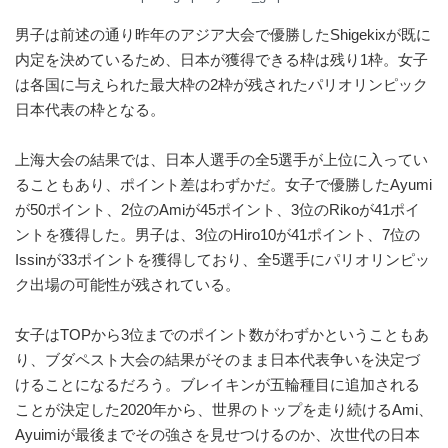
男子は前述の通り昨年のアジア大会で優勝したShigekixが既に
内定を決めているため、日本が獲得できる枠は残り1枠。女子
は各国に与えられた最大枠の2枠が残されたパリオリンピック
日本代表の枠となる。
上海大会の結果では、日本人選手の全5選手が上位に入ってい
ることもあり、ポイント差はわずかだ。女子で優勝したAyumi
が50ポイント、2位のAmiが45ポイント、3位のRikoが41ポイ
ントを獲得した。男子は、3位のHiro10が41ポイント、7位の
Issinが33ポイントを獲得しており、全5選手にパリオリンピッ
ク出場の可能性が残されている。
女子はTOPから3位までのポイント数がわずかということもあ
り、ブダペスト大会の結果がそのまま日本代表争いを決定づ
けることになるだろう。ブレイキンが五輪種目に追加される
ことが決定した2020年から、世界のトップを走り続けるAmi、
Ayuimiが最後までその強さを見せつけるのか、次世代の日本