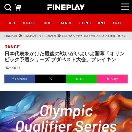
ALL
SKATE
SURF
DANCE
CLIMB
BMX
FREESTY
FINEPLAY
FINEPLAY | ダンス(dance)
日本代表をかけた最後の戦いがいよいよ開幕「オリン
ピック予選シリーズ ブダペスト大会」ブレイキン
DANCE
日本代表をかけた最後の戦いがいよいよ開幕「オリン
ピック予選シリーズ ブダペスト大会」ブレイキン
2024.06.17
Facebook
LINE
Copy