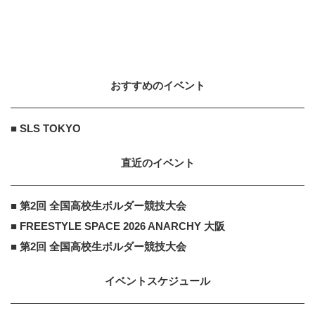
SURF
10
10
世界のサーファーから愛された“サ
ーフィン映画”10選
2016.2.15
おすすめのイベント
株式会社ウェブサポート
PR
PR
これが正解！「老後の間取り事例
■ SLS TOKYO
集」
直近のイベント
株式会社ウェブサポート
PR
■ 第2回 全国高校生ボルダー競技大会
PR
これが正解！「老後の理想的な間取
■ FREESTYLE SPACE 2026 ANARCHY 大阪
り」とは？
■ 第2回 全国高校生ボルダー競技大会
イベントスケジュール