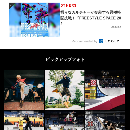
3
OTHERS
3
様々なカルチャーが交差する異種格
闘技戦！「FREESTYLE SPACE 20
2...
2026.8.6
4
Recommended by
4
日本最大級のアクションスポーツマ
ガジン | FINEPLAY [ファインプレ
ー]
ピックアップフォト
2021.1.15
5
OTHERS
5
羽田空港に「ニューエラの自動販売
機」出現。実際に限定キャップを買
いに行ってみた
2022.11.30
DOUBLEDUTCH
6
6
日本のダブルダッチがパリ五輪 202