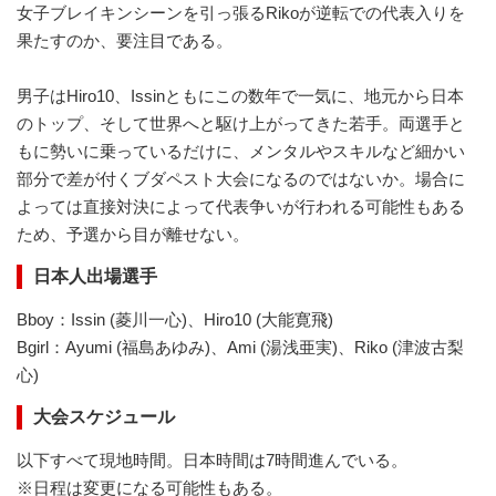
女子ブレイキンシーンを引っ張るRikoが逆転での代表入りを
果たすのか、要注目である。
男子はHiro10、Issinともにこの数年で一気に、地元から日本
のトップ、そして世界へと駆け上がってきた若手。両選手と
もに勢いに乗っているだけに、メンタルやスキルなど細かい
部分で差が付くブダペスト大会になるのではないか。場合に
よっては直接対決によって代表争いが行われる可能性もある
ため、予選から目が離せない。
日本人出場選手
Bboy：Issin (菱川一心)、Hiro10 (大能寛飛)
Bgirl：Ayumi (福島あゆみ)、Ami (湯浅亜実)、Riko (津波古梨
心)
大会スケジュール
以下すべて現地時間。日本時間は7時間進んでいる。
※日程は変更になる可能性もある。