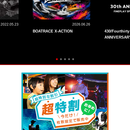
2022.05.23
2026.06.26
BOATRACE X-ACTION
430/Fourthirt
ANNIVERSAR