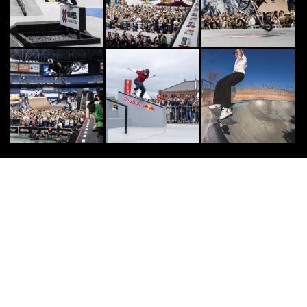
4の“エキシビジョンアクト”に！
2024.10.11
OTHERS
7
7
【スペシャルインタビュー】“ジェ
イソン・ウッドサイド”&“市東重
明”
2017.6.2
CULTURE
8
8
くぅ〜懐かしい。’90年代を代表す
る迷彩オールスターが現代に登場！
2020.12.25
DOUBLEDUTCH
9
9
サークルの誇りを背負い、頂点に立
つのはどのサークルか。「Pathos
Drive...
2026.5.9