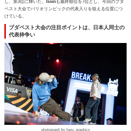
し、第3位に輝いた。
Issin
も最終順位を7位とし、今回のブダ
ペスト大会でパリオリンピックの代表入りを狙える位置につ
けている。
ブダペスト大会の注目ポイントは、日本人同士の
代表枠争い
photograph by haru_graphics