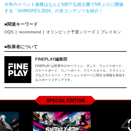
今年のイベント規模はなんと5倍!? 弘前公園で5年ぶりに開催
する「SHIROFES.2024」の全コンテンツを紹介！
関連キーワード
OQS
recommend
オリンピック予選シリーズ
ブレイキン
執筆者について
FINEPLAY編集部
FINEPLAY は世界中のサーフィン、ダンス、ウェイクボード、
スケートボード、スノーボード、フリースタイル、クライミン
グなどストリート・アクションスポーツに関する情報を発信す
るスポーツメディアです。
SPECIAL EDITION