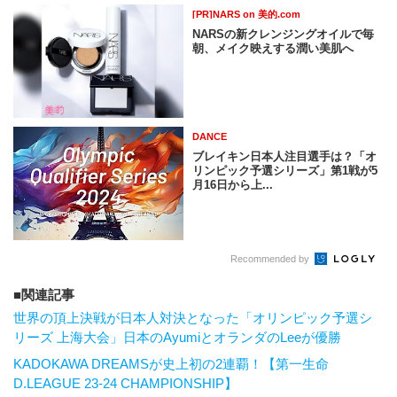
[PR]NARS on 美的.com
NARSの新クレンジングオイルで毎
朝、メイク映えする潤い美肌へ
DANCE
ブレイキン日本人注目選手は？「オ
リンピック予選シリーズ」第1戦が5
月16日から上...
Recommended by
関連記事
世界の頂上決戦が日本人対決となった「オリンピック予選シ
リーズ 上海大会」日本のAyumiとオランダのLeeが優勝
KADOKAWA DREAMSが史上初の2連覇！【第一生命
D.LEAGUE 23-24 CHAMPIONSHIP】