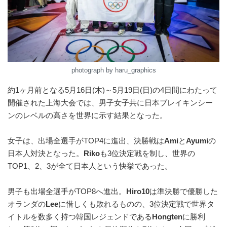
photograph by haru_graphics
約1ヶ月前となる5月16日(木)～5月19日(日)の4日間にわたって
開催された上海大会では、男子女子共に日本ブレイキンシー
ンのレベルの高さを世界に示す結果となった。
女子は、出場全選手がTOP4に進出、決勝戦は
Ami
と
Ayumi
の
日本人対決となった。
Riko
も3位決定戦を制し、世界の
TOP1、2、3が全て日本人という快挙であった。
男子も出場全選手がTOP8へ進出。
Hiro10
は準決勝で優勝した
オランダの
Lee
に惜しくも敗れるものの、3位決定戦で世界タ
イトルを数多く持つ韓国レジェンドである
Hongten
に勝利