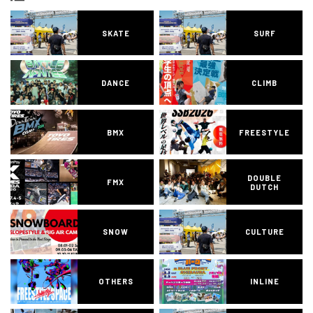
SKATE
SURF
DANCE
CLIMB
BMX
FREESTYLE
DOUBLE
FMX
DUTCH
SNOW
CULTURE
OTHERS
INLINE