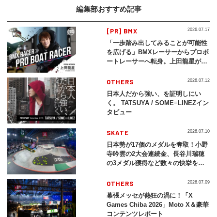
編集部おすすめ記事
[PR] BMX
2026.07.17
「一歩踏み出してみることが可能性
を広げる」BMXレーサーからプロボ
ートレーサーへ転身。上田龍星が体
現する挑戦の軌跡
OTHERS
2026.07.12
日本人だから強い、を証明しにい
く。 TATSUYA / SOME≡LINEZイン
タビュー
SKATE
2026.07.10
日本勢が17個のメダルを奪取！小野
寺吟雲の2大会連続金、長谷川瑞穂
の3メダル獲得など数々の快挙をプ
レイバック「X Games Chiba
2026」
OTHERS
2026.07.09
幕張メッセが熱狂の渦に！「X
Games Chiba 2026」Moto X＆豪華
コンテンツレポート