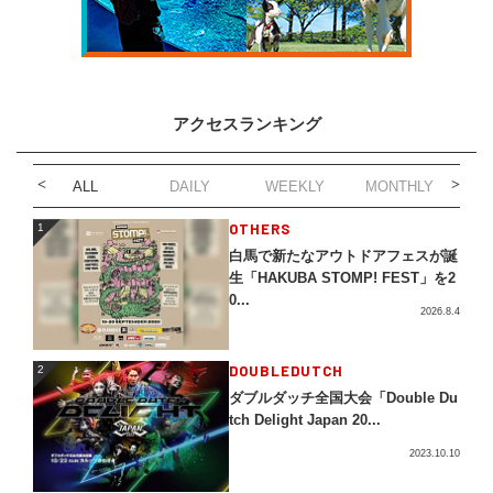
アクセスランキング
ALL
DAILY
WEEKLY
MONTHLY
1
OTHERS
1
白馬で新たなアウトドアフェスが誕
生「HAKUBA STOMP! FEST」を2
0...
2026.8.4
2
DOUBLEDUTCH
2
ダブルダッチ全国大会「Double Du
tch Delight Japan 20...
2023.10.10