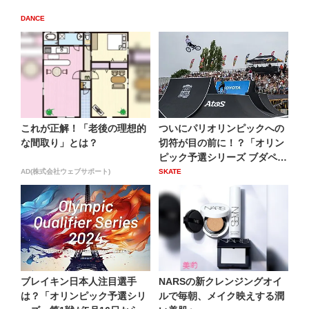
DANCE
これが正解！「老後の理想的
ついにパリオリンピックへの
な間取り」とは？
切符が目の前に！？「オリン
ピック予選シリーズ ブダペ
ス...
AD(株式会社ウェブサポート)
SKATE
ブレイキン日本人注目選手
NARSの新クレンジングオイ
は？「オリンピック予選シリ
ルで毎朝、メイク映えする潤