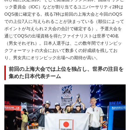
ック委員会（IOC）などが割り当てるユニバーサリティ2枠は
OQS後に確定する。残る7枠は前回の上海大会と今回のOQS
での上位7人に与えられることが決まっている（順位によって
ポイントが与えられ２大会の合計で確定する）。予選大会を
通じてOQSの出場資格を得たファイナリストは世界で40名
（男女それぞれ）。日本人選手は、この数年間でオリンピッ
クフォーマットの大会において数多くの好成績を残してお
り、男女共にオリンピック出場への期待が高い。
前回の上海大会では上位を独占し、世界の注目を
集めた日本代表チーム