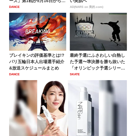
ーズ」第1戦が5月16日から
い美肌へ
上...
DANCE
AD(NARS on 美的.com)
ブレイキンの評価基準とは!?
最終予選にふさわしい白熱し
パリ五輪日本人出場選手紹介
た予選〜準決勝を勝ち抜いた
&放送スケジュールまとめ
「オリンピック予選シリーズ
...
DANCE
SKATE