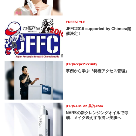
FREESTYLE
JFFC2016 supported by Chimera開
催決定！
[PR]KeeperSecurity
事例から学ぶ『特権アクセス管理』
[PR]NARS on 美的.com
NARSの新クレンジングオイルで毎
朝、メイク映えする潤い美肌へ