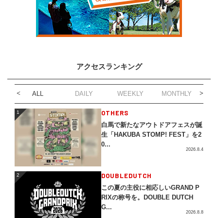
アクセスランキング
ALL
DAILY
WEEKLY
MONTHLY
1
OTHERS
1
白馬で新たなアウトドアフェスが誕
生「HAKUBA STOMP! FEST」を2
0...
2026.8.4
2
DOUBLEDUTCH
2
この夏の主役に相応しいGRAND P
RIXの称号を。DOUBLE DUTCH
G...
2026.8.8