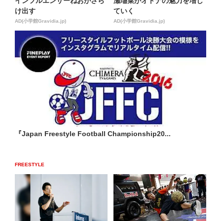
インフルエンサーねおがさら
瀬瑠菜がオトナの魅力を増し
け出す
ていく
AD(小学館Gravidia.jp)
AD(小学館Gravidia.jp)
『Japan Freestyle Football Championship20...
FREESTYLE