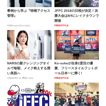
事例から学ぶ『特権アクセス
JFFC 2018の日程が決定！決
管理』
勝大会は8/4にレイクタウンで
開催
AD(KeeperSecurity)
FREESTYLE
NARSの新クレンジングオイ
Ko-sukeが自身2度目の優
ルで毎朝、メイク映えする潤
勝、フリースタイルフットボ
い美肌へ
ール日本一に輝く!
AD(NARS on 美的.com)
FREESTYLE