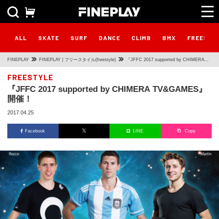
ALL
SKATE
SURF
DANCE
CLIMB
BMX
FREESTY
FINEPLAY
FINEPLAY | フリースタイル(freestyle)
『JFFC 2017 supported by CHIMERA
TV&GAMES』開催！
FREESTYLE
『JFFC 2017 supported by CHIMERA TV&GAMES』
開催！
2017.04.25
Facebook
LINE
Copy