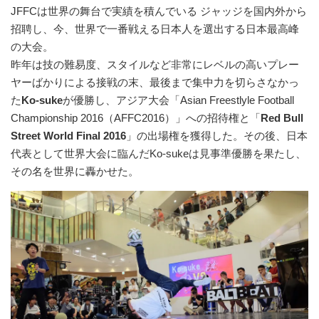
JFFCは世界の舞台で実績を積んでいる ジャッジを国内外から
招聘し、今、世界で一番戦える日本人を選出する日本最高峰
の大会。
昨年は技の難易度、スタイルなど非常にレベルの高いプレー
ヤーばかりによる接戦の末、最後まで集中力を切らさなかっ
た
Ko-suke
が優勝し、アジア大会「Asian Freestlyle Football
Championship 2016（AFFC2016）」への招待権と「
Red Bull
Street World Final 2016
」の出場権を獲得した。その後、⽇本
代表として世界⼤会に臨んだKo-sukeは⾒事準優勝を果たし、
その名を世界に轟かせた。