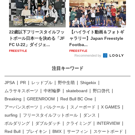
22歳以下フリースタイルフッ
【ハイライト動画＆フォトギ
トボール日本一を決める「JF
ャラリー】Japan Freestyle
FC U-22」ダイジェ...
Footba...
FREESTYLE
FREESTYLE
Recommended by
注目キーワード
JPSA
PR
レッドブル
野中生萌
Shigekix
ムラサキスポーツ
中村輪夢
skateboard
野口啓代
Breaking
GREENROOM
Red Bull BC One
アーバンスポーツ
パルクール
スノーボード
X GAMES
surfing
フリースタイルフットボール
ダンス
ボルダリング
ダブルダッチ
クライミング
INTERVIEW
Red Bull
ブレイキン
BMX
サーフィン
スケートボード