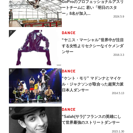
GoProのプロフェッショナルアスリ
ートチームに 若い「明日のスタ
ー」8名が加入...
2024.5.9
DANCE
7
7
“ヤニス・マーシャル”世界中が注目
する女性よりセクシーなイケメンダ
ンサー
2016.3.3
DANCE
8
8
“ケント・モリ” マドンナとマイケ
ル・ジャクソンが取合った超実力派
日本人ダンサー
2014.5.13
DANCE
9
9
“Salah(サラ)”フランスの英雄にし
て世界最強のストリートダンサー
2015.1.30