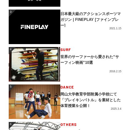
3
3
日本最大級のアクションスポーツマ
ガジン | FINEPLAY [ファインプレ
ー]
2021.1.15
4
SURF
4
世界のサーファーから愛された“サ
ーフィン映画”10選
2016.2.15
5
DANCE
5
岡山大学教育学部附属小学校にて
「ブレイキンバトル」を素材とした
体育授業を公開！
2025.3.4
OTHERS
6
6