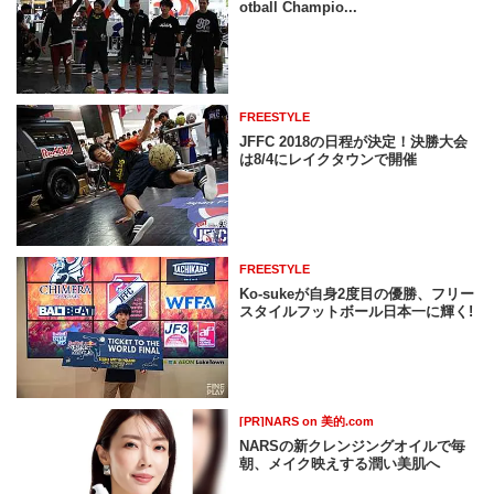
otball Champio...
FREESTYLE
JFFC 2018の日程が決定！決勝大会
は8/4にレイクタウンで開催
FREESTYLE
Ko-sukeが自身2度目の優勝、フリー
スタイルフットボール日本一に輝く!
[PR]NARS on 美的.com
NARSの新クレンジングオイルで毎
朝、メイク映えする潤い美肌へ