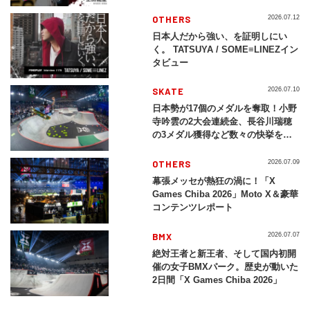
現する挑戦の軌跡
OTHERS
2026.07.12
日本人だから強い、を証明しにい
く。 TATSUYA / SOME≡LINEZイン
タビュー
SKATE
2026.07.10
日本勢が17個のメダルを奪取！小野
寺吟雲の2大会連続金、長谷川瑞穂
の3メダル獲得など数々の快挙をプ
レイバック「X Games Chiba
2026」
OTHERS
2026.07.09
幕張メッセが熱狂の渦に！「X
Games Chiba 2026」Moto X＆豪華
コンテンツレポート
BMX
2026.07.07
絶対王者と新王者、そして国内初開
催の女子BMXパーク。歴史が動いた
2日間「X Games Chiba 2026」