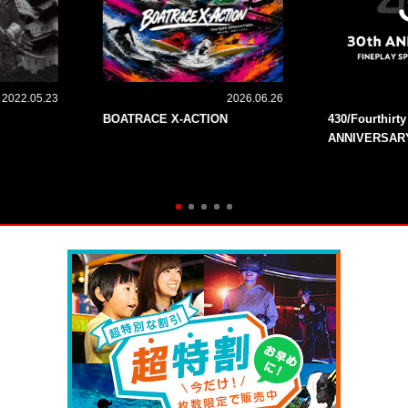
2022.05.23
2026.06.26
BOATRACE X-ACTION
430/Fourthirt
ANNIVERSAR