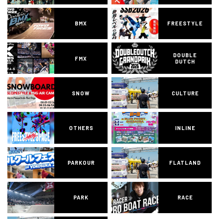
BMX
FREESTYLE
DOUBLE
FMX
DUTCH
SNOW
CULTURE
OTHERS
INLINE
PARKOUR
FLATLAND
PARK
RACE