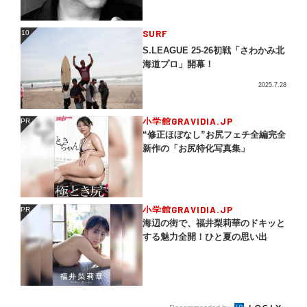
SURF
10
10
S.LEAGUE 25-26初戦「さわかみ北
海道プロ」開幕！
2025.7.28
小学館GRAVIDIA.JP
PR
PR
“修正ほぼなし”お尻フェチ全編完全
新作の「お尻特化写真集」
小学館GRAVIDIA.JP
PR
PR
海辺の街で、福井梨莉華のドキッと
する魅力全開！ひと夏の思い出