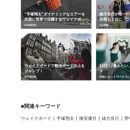
“手塚翔太”ダイナミックなエアーを
緒方良行が唯一の
武器に世界で活躍するウェイクボー
生萌も２位に「ワ
ダー
OTHERS
CLIMB
ウェイクボードで観光ボートの上を
1日だけ働きたい
ジャンプ！
ト
OTHERS
PR(ショットワークス)
関連キーワード
ウェイクボード
手塚翔太
棟安優月
緒方良行
野