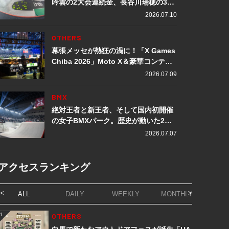
吟雲の2大会連続金、長谷川瑞穂の3メ
ダル獲得など数々の快挙をプレイバッ
2026.07.10
ク「X Games Chiba 2026」
OTHERS
幕張メッセが熱狂の渦に！「X Games
Chiba 2026」Moto X＆豪華コンテン
ツレポート
2026.07.09
BMX
絶対王者と新王者、そして国内初開催
の女子BMXパーク。歴史が動いた2日
間「X Games Chiba 2026」
2026.07.07
アクセスランキング
ALL
DAILY
WEEKLY
MONTHLY
1
OTHERS
1