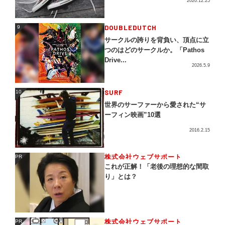
2020.12.25
DOUBLEDUTCH
9
9
サークルの誇りを背負い、頂点に立
つのはどのサークルか。「Pathos
Drive...
2026.5.9
SURF
10
10
世界のサーファーから愛された“サ
ーフィン映画”10選
2016.2.15
株式会社ウェブサポート
PR
PR
これが正解！「老後の理想的な間取
り」とは？
株式会社ウェブサポート
PR