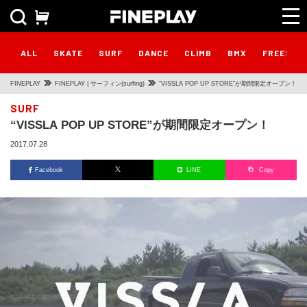
ALL
SKATE
SURF
DANCE
CLIMB
BMX
FREESTY
FINEPLAY
FINEPLAY | サーフィン(surfing)
“VISSLA POP UP STORE”が期間限定オープン！
SURF
“VISSLA POP UP STORE”が期間限定オープン！
2017.07.28
Facebook
LINE
Copy