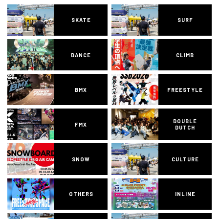
SKATE
SURF
DANCE
CLIMB
BMX
FREESTYLE
DOUBLE
FMX
DUTCH
SNOW
CULTURE
OTHERS
INLINE