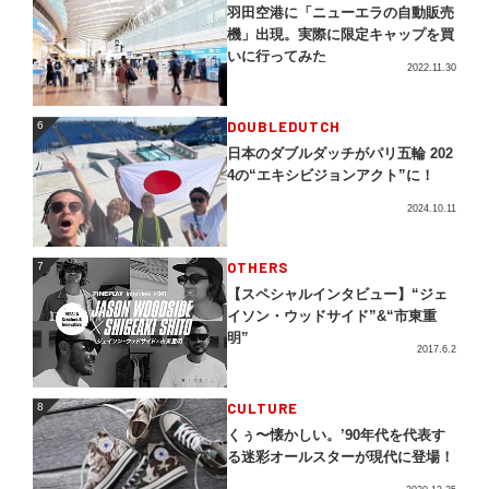
羽田空港に「ニューエラの自動販売
機」出現。実際に限定キャップを買
いに行ってみた
2022.11.30
DOUBLEDUTCH
6
6
日本のダブルダッチがパリ五輪 202
4の“エキシビジョンアクト”に！
2024.10.11
OTHERS
7
7
【スペシャルインタビュー】“ジェ
イソン・ウッドサイド”&“市東重
明”
2017.6.2
CULTURE
8
8
くぅ〜懐かしい。’90年代を代表す
る迷彩オールスターが現代に登場！