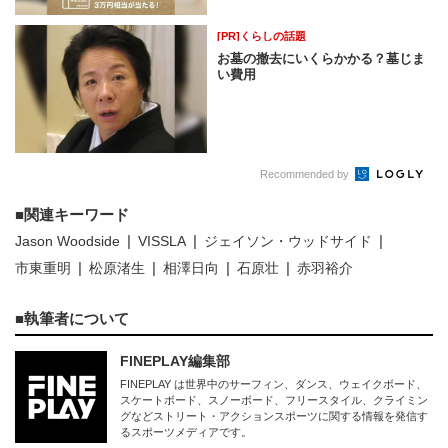
[PR]くらしの話題
お墓の撤去にいくらかかる？墓じま
い費用
Recommended by
関連キーワード
Jason Woodside
VISSLA
ジェイソン・ウッドサイド
市東重明
松原渚生
相澤日向
石原壮
赤羽裕介
執筆者について
FINEPLAY編集部
FINEPLAY は世界中のサーフィン、ダンス、ウェイクボード、
スケートボード、スノーボード、フリースタイル、クライミン
グなどストリート・アクションスポーツに関する情報を発信す
るスポーツメディアです。