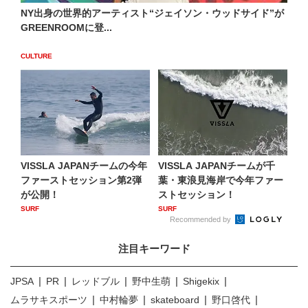
NY出身の世界的アーティスト“ジェイソン・ウッドサイド”が
GREENROOMに登...
CULTURE
VISSLA JAPANチームの今年
VISSLA JAPANチームが千
ファーストセッション第2弾
葉・東浪見海岸で今年ファー
が公開！
ストセッション！
SURF
SURF
Recommended by
注目キーワード
JPSA
PR
レッドブル
野中生萌
Shigekix
ムラサキスポーツ
中村輪夢
skateboard
野口啓代