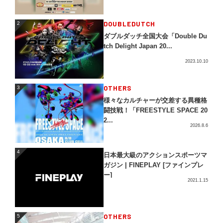
2
DOUBLEDUTCH
2
ダブルダッチ全国大会「Double Du
tch Delight Japan 20...
2023.10.10
3
OTHERS
3
様々なカルチャーが交差する異種格
闘技戦！「FREESTYLE SPACE 20
2...
2026.8.6
4
4
日本最大級のアクションスポーツマ
ガジン | FINEPLAY [ファインプレ
ー]
2021.1.15
5
OTHERS
5