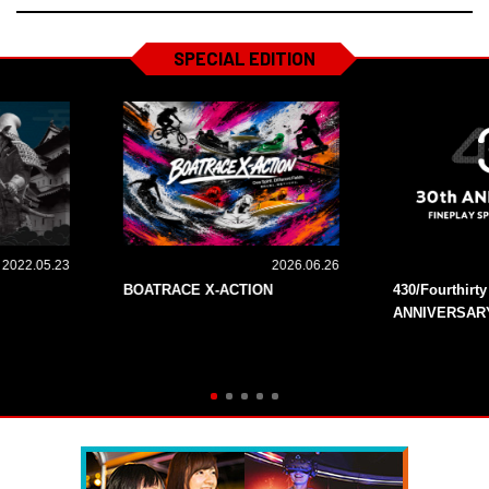
SPECIAL EDITION
2022.05.23
2026.06.26
BOATRACE X-ACTION
430/Fourthirt
ANNIVERSAR