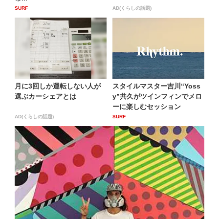
SURF
AD(くらしの話題)
月に3回しか運転しない人が
スタイルマスター吉川“Yoss
選ぶカーシェアとは
y”共久がツインフィンでメロ
ーに楽しむセッション
AD(くらしの話題)
SURF