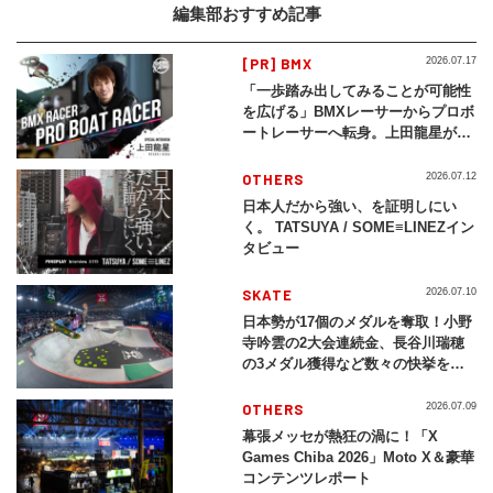
編集部おすすめ記事
[PR] BMX
2026.07.17
「一歩踏み出してみることが可能性
を広げる」BMXレーサーからプロボ
ートレーサーへ転身。上田龍星が体
現する挑戦の軌跡
OTHERS
2026.07.12
日本人だから強い、を証明しにい
く。 TATSUYA / SOME≡LINEZイン
タビュー
SKATE
2026.07.10
日本勢が17個のメダルを奪取！小野
寺吟雲の2大会連続金、長谷川瑞穂
の3メダル獲得など数々の快挙をプ
レイバック「X Games Chiba
2026」
OTHERS
2026.07.09
幕張メッセが熱狂の渦に！「X
Games Chiba 2026」Moto X＆豪華
コンテンツレポート