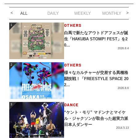
ALL
DAILY
WEEKLY
MONTHLY
1
OTHERS
1
白馬で新たなアウトドアフェスが誕
生「HAKUBA STOMP! FEST」を2
0...
2026.8.4
2
OTHERS
2
様々なカルチャーが交差する異種格
闘技戦！「FREESTYLE SPACE 20
2...
2026.8.6
3
DANCE
3
“ケント・モリ” マドンナとマイケ
ル・ジャクソンが取合った超実力派
日本人ダンサー
2014.5.13