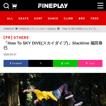
ALL
SKATE
SURF
DANCE
CLIMB
BMX
FREESTY
FINEPLAY
FINEPLAY | アーバンスポーツ(others)
「How To SKY DIVE(スカイダイブ)」
Slackline 福田恭巳
[PR]
OTHERS
「How To SKY DIVE(スカイダイブ)」Slackline 福田恭
巳
2020.04.27
Facebook
LINE
Copy