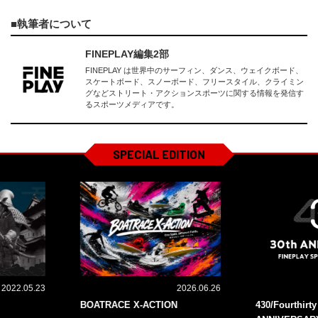
執筆者について
FINEPLAY編集2部
FINEPLAY は世界中のサーフィン、ダンス、ウェイクボード、
スケートボード、スノーボード、フリースタイル、クライミン
グなどストリート・アクションスポーツに関する情報を発信す
るスポーツメディアです。
SPECIAL EDITION
2022.05.23
2026.06.26
BOATRACE X-ACTION
430/Fourthirt