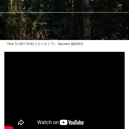
「How To SKY DIVE(スカイダイブ)」Slackline 福田恭巳