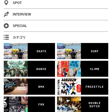
SPOT
INTERVIEW
SPECIAL
カテゴリ
SKATE
SURF
DANCE
CLIMB
BMX
FREESTYLE
DOUBLE
FMX
DUTCH