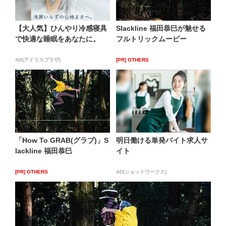
【大人気】ひんやり冷感寝具
Slackline 福田恭巳が魅せる
で快適な睡眠をあなたに。
フルトリックムービー
AD(アイリスプラザ)
[PR] OTHERS
「How To GRAB(グラブ)」S
明日働ける単発バイト求人サ
lackline 福田恭巳
イト
[PR] OTHERS
AD(ショットワークス)