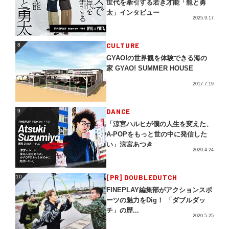
世代を牽引する若き才能「龍と勇
太」インタビュー
2025.9.17
CULTURE
8
8
GYAO!の世界観を体験できる海の
家 GYAO! SUMMER HOUSE
2017.7.19
DANCE
9
9
「涼宮ハルヒが僕の人生を変えた、
A-POPをもっと世の中に発信した
い」涼宮あつき
2020.4.24
[PR] DOUBLEDUTCH
10
10
FINEPLAY編集部がアクションスポ
ーツの魅力をDig！ 「ダブルダッ
チ」の歴...
2020.5.25