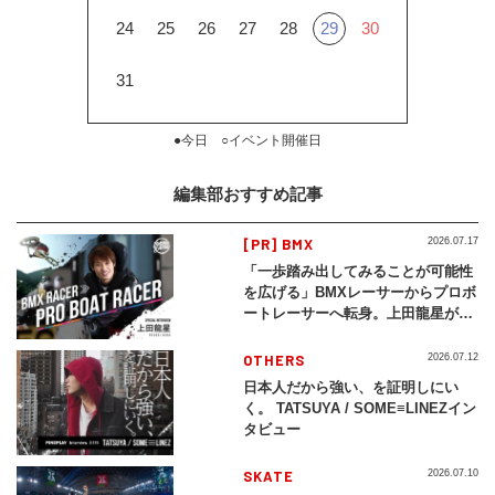
24
25
26
27
28
29
30
31
●今日 ○イベント開催日
編集部おすすめ記事
[PR] BMX
2026.07.17
「一歩踏み出してみることが可能性
を広げる」BMXレーサーからプロボ
ートレーサーへ転身。上田龍星が体
現する挑戦の軌跡
OTHERS
2026.07.12
日本人だから強い、を証明しにい
く。 TATSUYA / SOME≡LINEZイン
タビュー
SKATE
2026.07.10