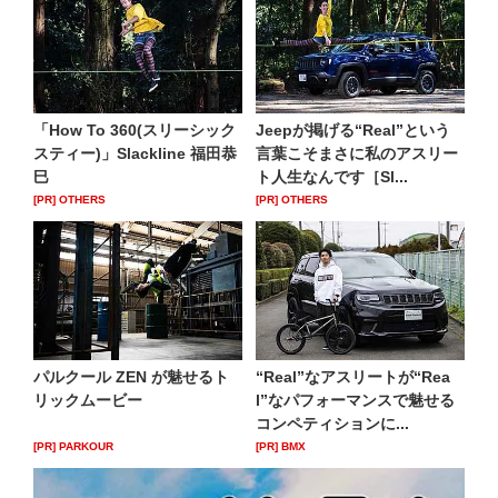
「How To 360(スリーシック
Jeepが掲げる“Real”という
スティー)」Slackline 福田恭
言葉こそまさに私のアスリー
巳
ト人生なんです［Sl...
[PR] OTHERS
[PR] OTHERS
パルクール ZEN が魅せるト
“Real”なアスリートが“Rea
リックムービー
l”なパフォーマンスで魅せる
コンペティションに...
[PR] PARKOUR
[PR] BMX