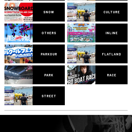
SNOW
CULTURE
OTHERS
INLINE
PARKOUR
FLATLAND
PARK
RACE
STREET