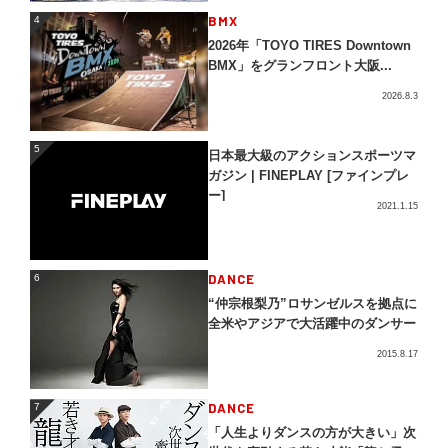
4
BMX
4
2026年「TOYO TIRES Downtown
BMX」をグランフロント大阪...
2026.8.3
5
5
日本最大級のアクションスポーツマ
ガジン | FINEPLAY [ファインプレ
ー]
2021.1.15
DANCE
6
6
“仲宗根梨乃”ロサンゼルスを拠点に
全米やアジアで大活躍中のダンサー
2015.8.17
DANCE
7
7
「人生よりダンスの方が大きい」次