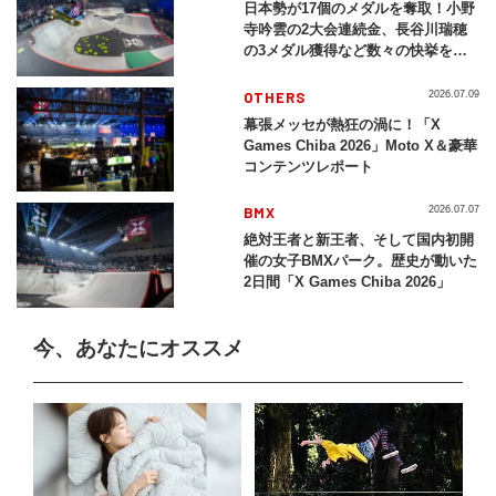
日本勢が17個のメダルを奪取！小野
寺吟雲の2大会連続金、長谷川瑞穂
の3メダル獲得など数々の快挙をプ
レイバック「X Games Chiba
2026」
OTHERS
2026.07.09
幕張メッセが熱狂の渦に！「X
Games Chiba 2026」Moto X＆豪華
コンテンツレポート
BMX
2026.07.07
絶対王者と新王者、そして国内初開
催の女子BMXパーク。歴史が動いた
2日間「X Games Chiba 2026」
今、あなたにオススメ