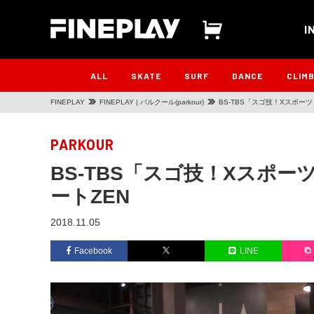
I
ALL
SKATE
SURF
DANCE
CLIM
FINEPLAY
FINEPLAY | パルクール(parkour)
BS-TBS「スゴ技！Xスポー
PARKOUR
BS-TBS「スゴ技！Xスポ
ートZEN
2018.11.05
Facebook
LINE