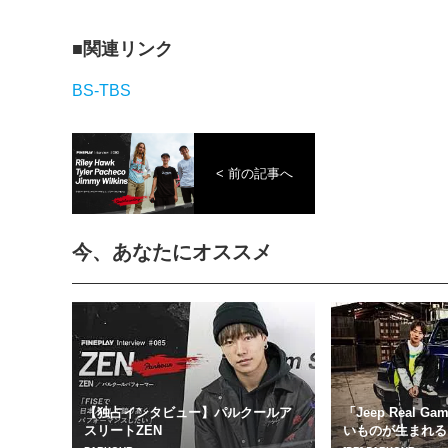
関連リンク
BS-TBS
< 前の記事へ
今、あなたにオススメ
【独占インタビュー】パルクールア
「Jeep Real 
スリートZEN
いものが生まれる［