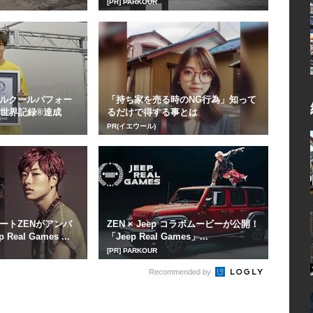
[PR] PARKOUR
ルクールパフォー
「持ち家を売る時のNG行為」知って
ス世界記録®達成
るだけで得する事とは
PR(イエウール)
ートZENがアンバ
ZEN × Jeep コラボムービーが公開！
eal Games ...
「Jeep Real Games」...
[PR] PARKOUR
Recommended by