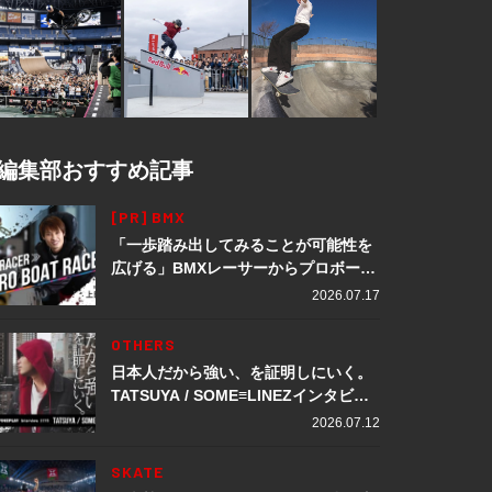
編集部おすすめ記事
[PR] BMX
「一歩踏み出してみることが可能性を
広げる」BMXレーサーからプロボート
レーサーへ転身。上田龍星が体現する
2026.07.17
挑戦の軌跡
OTHERS
日本人だから強い、を証明しにいく。
TATSUYA / SOME≡LINEZインタビュ
ー
2026.07.12
SKATE