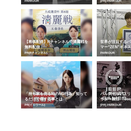
PARKOUR
[PR] PARKOUR
【将棋配信】Rチャンネルで清麗戦を
世界が注目するパ
無料配信！
マー“ZEN”ギネ
PR(Rチャンネル)
PARKOUR
「持ち家を売る時のNG行為」知って
パルクールアスリ
るだけで得する事とは
サダー就任 「Jeep R
PR(イエウール)
[PR] PARKOUR