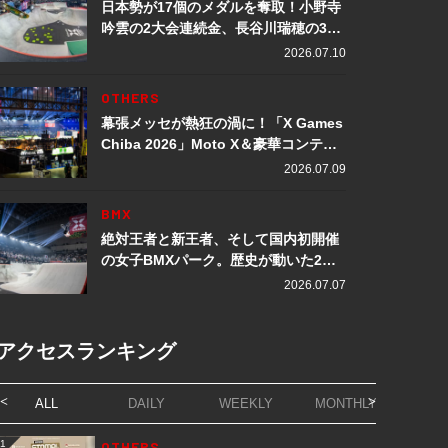
日本勢が17個のメダルを奪取！小野寺
吟雲の2大会連続金、長谷川瑞穂の3メ
ダル獲得など数々の快挙をプレイバッ
2026.07.10
ク「X Games Chiba 2026」
OTHERS
幕張メッセが熱狂の渦に！「X Games
Chiba 2026」Moto X＆豪華コンテン
ツレポート
2026.07.09
BMX
絶対王者と新王者、そして国内初開催
の女子BMXパーク。歴史が動いた2日
間「X Games Chiba 2026」
2026.07.07
アクセスランキング
ALL
DAILY
WEEKLY
MONTHLY
1
OTHERS
1