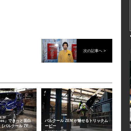
次の記事へ >
Games」できっと面白
パルクール ZEN が魅せるトリックム
パルクール ZE...
ービー