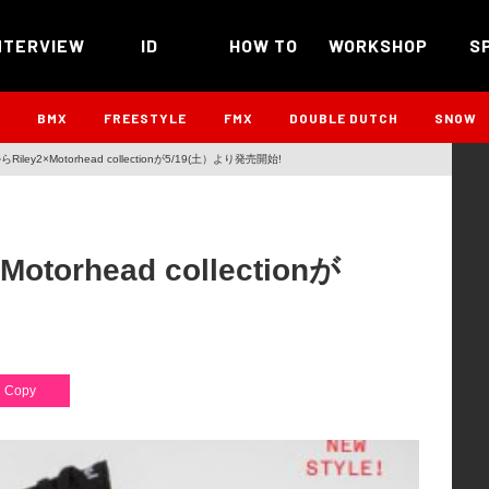
NTERVIEW
ID
HOW TO
WORKSHOP
S
B
BMX
FREESTYLE
FMX
DOUBLE DUTCH
SNOW
からRiley2×Motorhead collectionが5/19(土）より発売開始!
otorhead collectionが
Copy