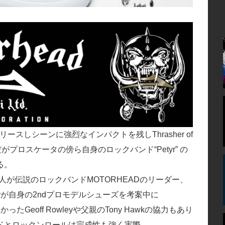
トをリリースしシーンに強烈なインパクトを残しThrasher of
wkだがプロスケータの傍ら自身のロックバンド“Petyr” の
る。
人が伝説のロックバンドMOTORHEADのリーダー、
eyが自身の2ndプロモデルシューズを考案中に
Geoff Rowleyや父親のTony Hawkの協力もあり
ドとロックンロールは完成性も強く実際