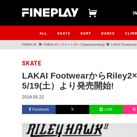
I
ALL
SKATE
SURF
DANCE
CLIM
FINEPLAY
FINEPLAY | スケートボード(skateboarding)
LAKAI Footwear
SKATE
LAKAI FootwearからRiley2×M
5/19(土）より発売開始!
2018.05.22
Facebook
LINE