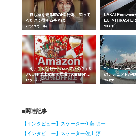
「持ち家を売る時のNG行為」知って
LAKAI Footwea
るだけで得する事とは
ECT×THRASHER 
PR(イエウール)
SKATE
「え、こんなセールやってたの？」8
“トニー・ホーク
0％OFF以上が続々登場！Amazonの
のレジェンドが48
本気が...
ク！
PR(Amazon)
SKATE
関連記事
【インタビュー】スケーター伊藤 慎一
【インタビュー】スケーター佐川 涼