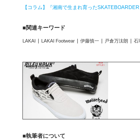
【コラム】『湘南で生まれ育ったSKATEBOARDE
関連キーワード
LAKAI
LAKAI Footwear
伊藤慎一
戸倉万汰朗
石
執筆者について