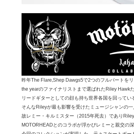
昨年The Flare,Shep Dawgs5で2つのフルパー
the yearのファイナリストまで選ばれたRiley Ha
リードギターとしての顔も持ち世界各国を回ってい
そんなRileyが最も影響を受けたミュージシャンの一
故レミー・キルミスター（2015年死去）でありRil
MOTORHEADとのコラボが浮かびレミーと親交の深かった
今回のコレクションが実現した。元々スケートボー