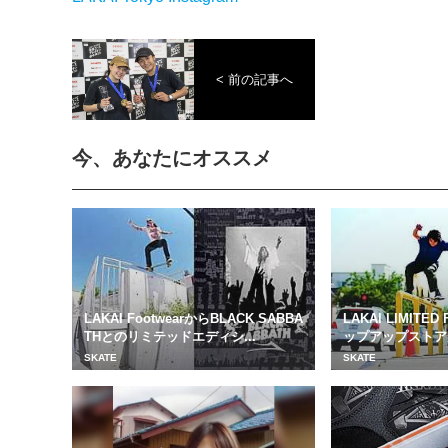
< 前の記事へ
今、あなたにオススメ
LAKAI FootwearからBLACK SABBA
LAKAI LIMITE
THとのリミテッドエディシ...
ップアップストアが3
SKATE
SKATE