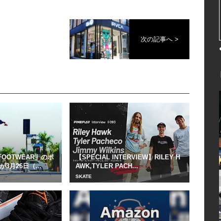
次の記事へ >
D FOOTWEAR」のポ
【SPECIAL INTERVIEW】RILEY H
月26日（...
AWK,TYLER PACH...
SKATE