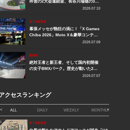
吟雲の2大会連続金、長谷川瑞穂の3メ
ダル獲得など数々の快挙をプレイバッ
2026.07.10
ク「X Games Chiba 2026」
OTHERS
幕張メッセが熱狂の渦に！「X Games
Chiba 2026」Moto X＆豪華コンテン
ツレポート
2026.07.09
BMX
絶対王者と新王者、そして国内初開催
の女子BMXパーク。歴史が動いた2日
間「X Games Chiba 2026」
2026.07.07
アクセスランキング
ALL
DAILY
WEEKLY
MONTHLY
1
OTHERS
1