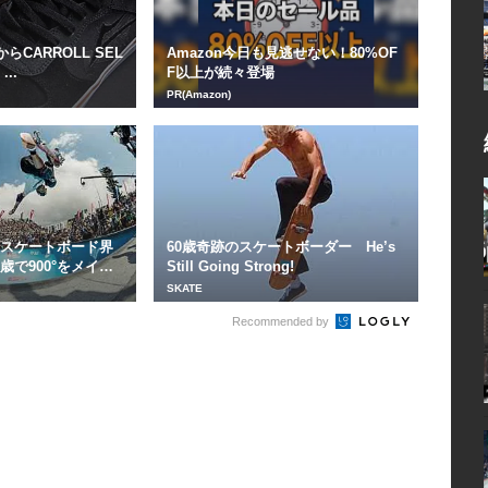
rからCARROLL SEL
Amazon今日も見逃せない！80%OF
...
F以上が続々登場
PR(Amazon)
”スケートボード界
60歳奇跡のスケートボーダー He’s
歳で900°をメイ
Still Going Strong!
SKATE
Recommended by