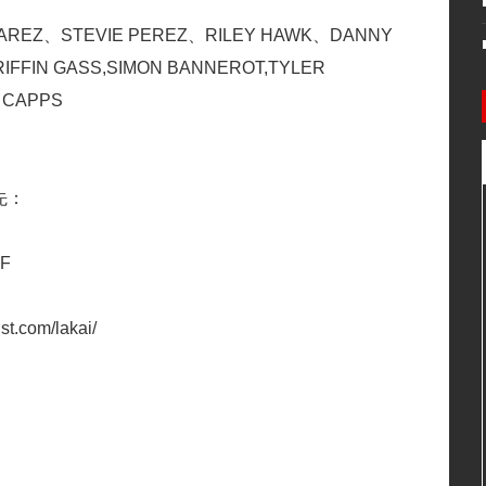
VAREZ、STEVIE PEREZ、RILEY HAWK、DANNY
FFIN GASS,SIMON BANNEROT,TYLER
 CAPPS
先：
F
t.com/lakai/