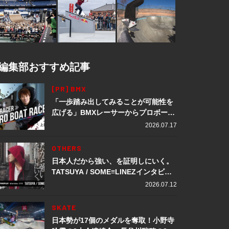
編集部おすすめ記事
[PR] BMX
「一歩踏み出してみることが可能性を
広げる」BMXレーサーからプロボート
レーサーへ転身。上田龍星が体現する
2026.07.17
挑戦の軌跡
OTHERS
日本人だから強い、を証明しにいく。
TATSUYA / SOME≡LINEZインタビュ
ー
2026.07.12
SKATE
日本勢が17個のメダルを奪取！小野寺