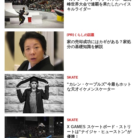
峰世界大会で連覇を果たしたハイス
キルライダー
[PR]くらしの話題
家の売却成功にはカギがある？家処
分の基礎知識を解説
SKATE
“カレン・ケープルズ”今最もホット
な天才イケメンスケーター
SKATE
X GAMES スケートボード・ストリ
ートは“ナイジャ・ヒューストン”が
優勝！