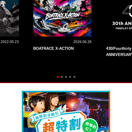
2022.05.23
2026.06.26
BOATRACE X-ACTION
430/Fourthirt
ANNIVERSAR