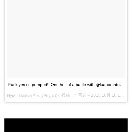
Fuck yes so pumped!! One hell of a battle with @luanomatriz
Nyjah Hustonさん(@nyjah)が投稿した写真 –
2015 10月 10 12:15午後 PDT