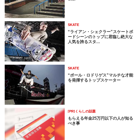
SKATE
“ライアン・シェクラー”スケートボ
ードシーンのトップに君臨し絶大な
人気を誇るスタ...
SKATE
“ポール・ロドリゲス”マルチな才能
を発揮するトップスケーター
[PR]くらしの話題
もらえる年金25万円以下の人が知る
べき事