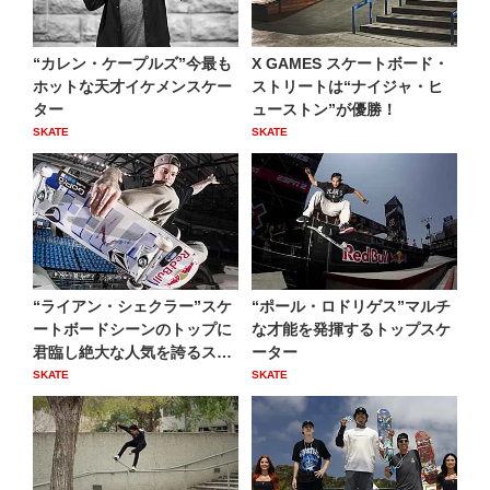
“カレン・ケープルズ”今最も
X GAMES スケートボード・
ホットな天才イケメンスケー
ストリートは“ナイジャ・ヒ
ター
ューストン”が優勝！
SKATE
SKATE
“ライアン・シェクラー”スケ
“ポール・ロドリゲス”マルチ
ートボードシーンのトップに
な才能を発揮するトップスケ
君臨し絶大な人気を誇るス
ーター
タ...
SKATE
SKATE