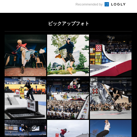
SURF
6
6
Recommended by
世界のサーファーから愛された“サ
ーフィン映画”10選
ピックアップフォト
2016.2.15
OTHERS
7
7
様々なカルチャーが交差する異種格
闘技戦！「FREESTYLE SPACE 20
2...
2026.8.6
OTHERS
8
8
羽田空港に「ニューエラの自動販売
機」出現。実際に限定キャップを買
いに行ってみた
2022.11.30
SURF
9
9
第22回「SURF TOWN FESTA 202
6」開催決定 千葉県いすみ市で