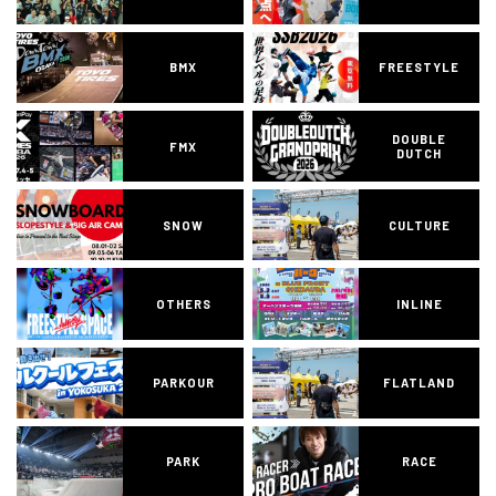
BMX
FREESTYLE
DOUBLE
FMX
DUTCH
SNOW
CULTURE
OTHERS
INLINE
PARKOUR
FLATLAND
PARK
RACE