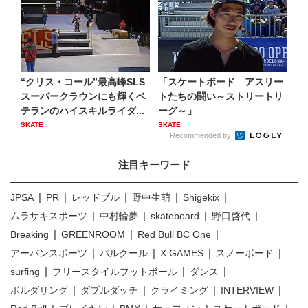
“クリス・コール”最高峰SLS
「スケートボード アスリー
スーパークラウンにも輝くベ
トたちの闘い～ストリートリ
テランのハイスキルライダ...
ーグ～」
SKATE
SKATE
Recommended by
注目キーワード
JPSA
PR
レッドブル
野中生萌
Shigekix
ムラサキスポーツ
中村輪夢
skateboard
野口啓代
Breaking
GREENROOM
Red Bull BC One
アーバンスポーツ
パルクール
X GAMES
スノーボード
surfing
フリースタイルフットボール
ダンス
ボルダリング
ダブルダッチ
クライミング
INTERVIEW