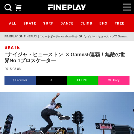
ALL
SKATE
SURF
DANCE
CLIMB
BMX
FREESTY
FINEPLAY
FINEPLAY | スケートボード(skateboarding)
“ナイジャ・ヒューストン”X Games6
連覇！無敵の世界No.1プロスケータ
SKATE
“ナイジャ・ヒューストン”X Games6連覇！無敵の世
ー
界No.1プロスケーター
2015.08.03
Facebook
LINE
Copy