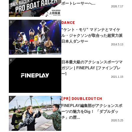
ボートレーサーへ...
2026.7.17
3
DANCE
3
“ケント・モリ” マドンナとマイケ
ル・ジャクソンが取合った超実力派
日本人ダンサー
2014.5.13
4
4
日本最大級のアクションスポーツマ
ガジン | FINEPLAY [ファインプレ
ー]
2021.1.15
5
[PR] DOUBLEDUTCH
5
FINEPLAY編集部がアクションスポ
ーツの魅力をDig！ 「ダブルダッ
チ」の歴...
2020.5.25