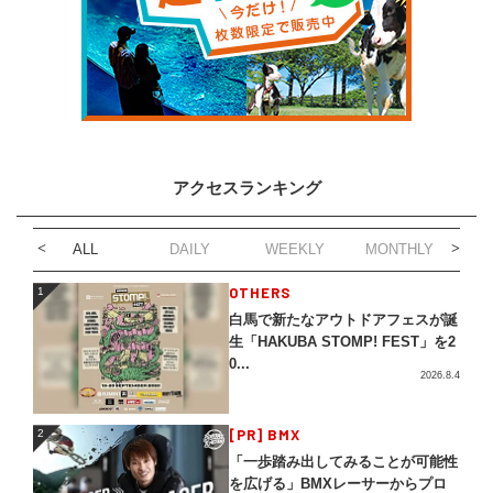
アクセスランキング
ALL
DAILY
WEEKLY
MONTHLY
1
OTHERS
1
白馬で新たなアウトドアフェスが誕
生「HAKUBA STOMP! FEST」を2
0...
2026.8.4
2
[PR] BMX
2
「一歩踏み出してみることが可能性
を広げる」BMXレーサーからプロ