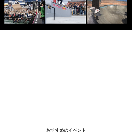
全...
2026.5.20
DOUBLEDUTCH
10
10
｢笑顔で戦おう｣2024年の“主人公”
REG☆STYLE・KAIが振り返る、
激...
2025.2.16
AMAZON
PR
PR
【毎日変わる】Amazonタイムセー
ルが見逃せない！
AMAZON
PR
PR
「え、こんなセールやってたの？」
80％OFF以上が続々登場！Amazon
の本気が...
おすすめのイベント