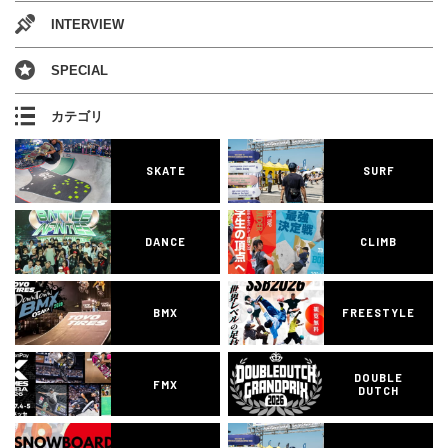
INTERVIEW
SPECIAL
カテゴリ
SKATE
SURF
DANCE
CLIMB
BMX
FREESTYLE
DOUBLE
FMX
DUTCH