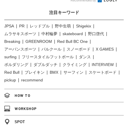
Recommended by
注目キーワード
JPSA
PR
レッドブル
野中生萌
Shigekix
ムラサキスポーツ
中村輪夢
skateboard
野口啓代
Breaking
GREENROOM
Red Bull BC One
アーバンスポーツ
パルクール
スノーボード
X GAMES
surfing
フリースタイルフットボール
ダンス
ボルダリング
ダブルダッチ
クライミング
INTERVIEW
Red Bull
ブレイキン
BMX
サーフィン
スケートボード
pickup
recommend
HOW TO
WORKSHOP
SPOT