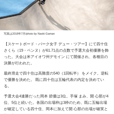
写真は2018年7月/photo by Naoki Gaman
【スケートボード・パーク女子 デュー・ツアー】にて四十住
さくら（19・ベンヌ）が61.71点の点数で予選大会初優勝を飾
った。大会は米アイオワ州デモイン にて開催され、各種目の
決勝が行われた。
最終滑走で四十住は高難度の540（1回転半） をメイク。逆転
で優勝を決めた。 既に四十住は五輪代表の内定を決めてい
る。
予選大会4連勝だった岡本 碧優は3位。手塚 まみ、開 心那が4
位、5位と続いた。各国の出場枠は3枠のため、既に五輪出場
が確定している四十住、岡本に加えて開 心那の出場が確実と