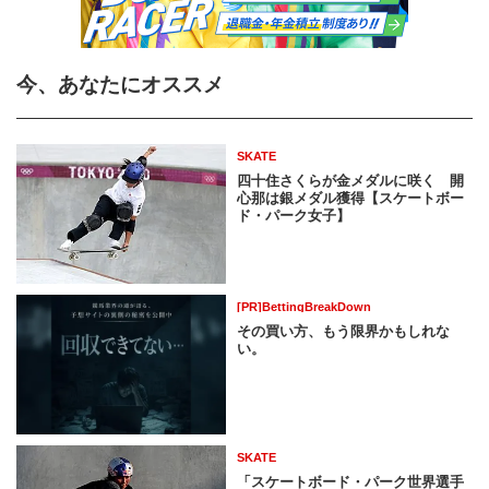
今、あなたにオススメ
SKATE
四十住さくらが金メダルに咲く 開
心那は銀メダル獲得【スケートボー
ド・パーク女子】
[PR]BettingBreakDown
その買い方、もう限界かもしれな
い。
SKATE
「スケートボード・パーク世界選手