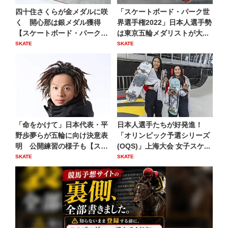
四十住さくらが金メダルに咲
「スケートボード・パーク世
く 開心那は銀メダル獲得
界選手権2022」日本人選手勢
【スケートボード・パーク女
は東京五輪メダリストが大...
子】
SKATE
SKATE
「命をかけて」日本代表・平
日本人選手たちが好発進！
野歩夢らが五輪に向け決意表
「オリンピック予選シリーズ
明 公開練習の様子も【スケ
(OQS)」上海大会 女子スケ...
ー...
SKATE
SKATE