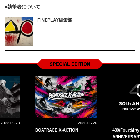
執筆者について
FINEPLAY編集部
SPECIAL EDITION
2022.05.23
2026.06.26
BOATRACE X-ACTION
430/Fourthirt
ANNIVERSAR