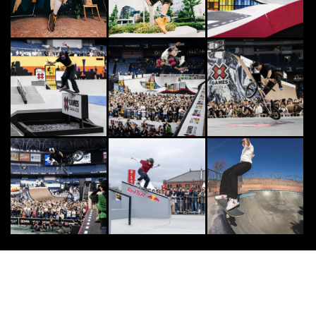
...
2025.11.8
SKATE
8
8
スカイ・ブラウンが2連勝で強さを
見せたシーズン！「MoonPay X Ga
mes...
2026.8.9
FMX
9
9
激戦の舞台は再びモトパーク森へ。
全日本FMX選手権『GO BIG 201
8』開催...
2018.7.13
FMX
10
10
“FMX in SAMEGAWA”レポート&
フォトギャラリー
2017.5.12