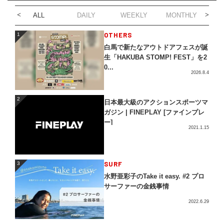
ALL
DAILY
WEEKLY
MONTHLY
1
OTHERS
1
白馬で新たなアウトドアフェスが誕
生「HAKUBA STOMP! FEST」を2
0...
2026.8.4
2
2
日本最大級のアクションスポーツマ
ガジン | FINEPLAY [ファインプレ
ー]
2021.1.15
3
SURF
3
水野亜彩子のTake it easy. #2 プロ
サーファーの金銭事情
2022.6.29