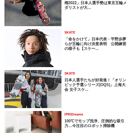
権2022」日本人選手勢は東京五輪メ
ダリストが大...
SKATE
「命をかけて」日本代表・平野歩夢
らが五輪に向け決意表明 公開練習
の様子も【スケー...
SKATE
日本人選手たちが好発進！「オリン
ピック予選シリーズ(OQS)」上海大
会 女子スケ...
[PR]Dreame
100℃でモップ洗浄、圧倒的な吸引
力…今注目のロボット掃除機