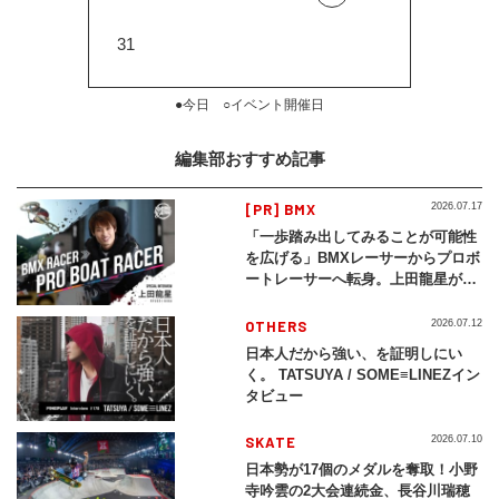
31
●今日 ○イベント開催日
編集部おすすめ記事
[PR] BMX
2026.07.17
「一歩踏み出してみることが可能性
を広げる」BMXレーサーからプロボ
ートレーサーへ転身。上田龍星が体
現する挑戦の軌跡
OTHERS
2026.07.12
日本人だから強い、を証明しにい
く。 TATSUYA / SOME≡LINEZイン
タビュー
SKATE
2026.07.10
日本勢が17個のメダルを奪取！小野
寺吟雲の2大会連続金、長谷川瑞穂