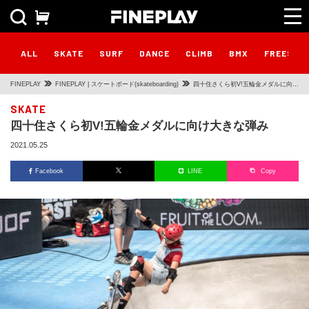
ALL
SKATE
SURF
DANCE
CLIMB
BMX
FREESTY
FINEPLAY
FINEPLAY | スケートボード(skateboarding)
四十住さくら初V!五輪金メダルに向け
大きな弾み
SKATE
四十住さくら初V!五輪金メダルに向け大きな弾み
2021.05.25
Facebook
LINE
Copy