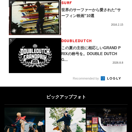
4
SURF
4
世界のサーファーから愛された“サ
ーフィン映画”10選
2016.2.15
5
DOUBLEDUTCH
5
この夏の主役に相応しいGRAND P
RIXの称号を。DOUBLE DUTCH
G...
2026.8.8
OTHERS
6
6
Recommended by
【独占インタビュー】プロサーファ
ー水野亜彩子
ピックアップフォト
2017.9.21
DANCE
7
7
ワールドファイナルへの最後の切符
をかけた激戦！「Red Bull BC One