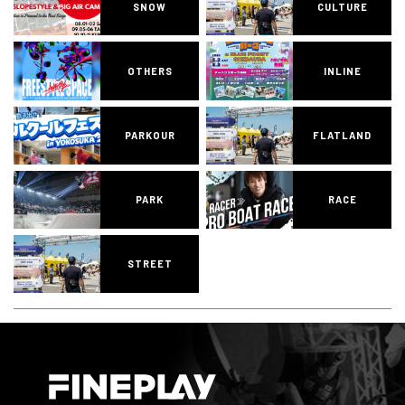
SNOW
CULTURE
OTHERS
INLINE
PARKOUR
FLATLAND
PARK
RACE
STREET