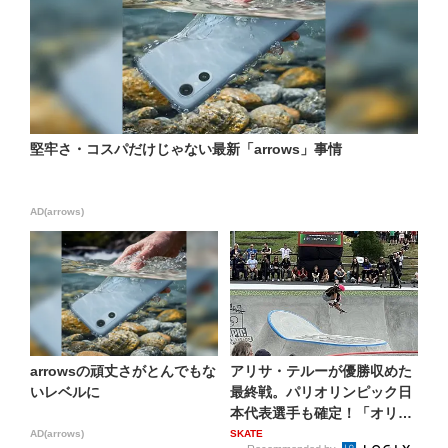
堅牢さ・コスパだけじゃない最新「arrows」事情
AD(arrows)
arrowsの頑丈さがとんでもな
アリサ・テルーが優勝収めた
いレベルに
最終戦。パリオリンピック日
本代表選手も確定！「オリン
ピ...
AD(arrows)
SKATE