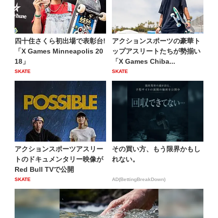
四十住さくら初出場で表彰台!
アクションスポーツの豪華ト
「X Games Minneapolis 20
ップアスリートたちが勢揃い
18」
「X Games Chiba...
SKATE
SKATE
アクションスポーツアスリー
その買い方、もう限界かもし
トのドキュメンタリー映像が
れない。
Red Bull TVで公開
SKATE
AD(BettingBreakDown)