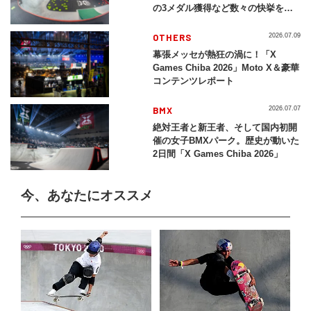
の3メダル獲得など数々の快挙をプ
レイバック「X Games Chiba
2026」
OTHERS
2026.07.09
幕張メッセが熱狂の渦に！「X
Games Chiba 2026」Moto X＆豪華
コンテンツレポート
BMX
2026.07.07
絶対王者と新王者、そして国内初開
催の女子BMXパーク。歴史が動いた
2日間「X Games Chiba 2026」
今、あなたにオススメ