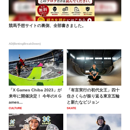
競馬予想サイトの裏側、全部書きました。
AD(BettingBreakDown)
「X Games Chiba 2023」が
「有言実行の初代女王」四十
来年に開催決定！ 今年のX G
住さくらが振り返る東京五輪
ames...
と新たなビジョン
CULTURE
SKATE