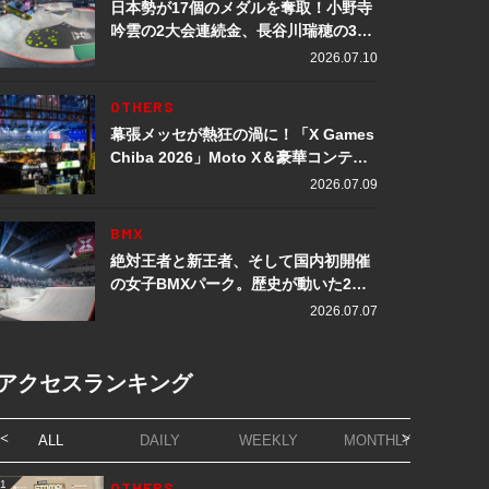
日本勢が17個のメダルを奪取！小野寺
吟雲の2大会連続金、長谷川瑞穂の3メ
ダル獲得など数々の快挙をプレイバッ
2026.07.10
ク「X Games Chiba 2026」
OTHERS
幕張メッセが熱狂の渦に！「X Games
Chiba 2026」Moto X＆豪華コンテン
ツレポート
2026.07.09
BMX
絶対王者と新王者、そして国内初開催
の女子BMXパーク。歴史が動いた2日
間「X Games Chiba 2026」
2026.07.07
アクセスランキング
ALL
DAILY
WEEKLY
MONTHLY
1
OTHERS
1