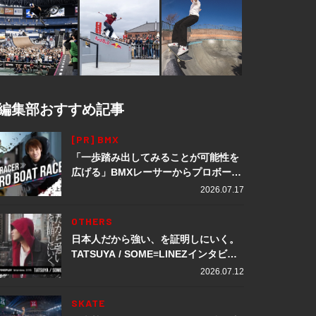
編集部おすすめ記事
[PR] BMX
「一歩踏み出してみることが可能性を
広げる」BMXレーサーからプロボート
レーサーへ転身。上田龍星が体現する
2026.07.17
挑戦の軌跡
OTHERS
日本人だから強い、を証明しにいく。
TATSUYA / SOME≡LINEZインタビュ
ー
2026.07.12
SKATE