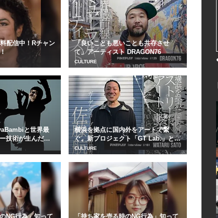
無料配信中！Rチャン
「良いことも悪いことも共存させ
！
て」アーティスト DRAGON76
CULTURE
aBambiと世界最
横浜を拠点に国内外をアートで繋
ー技術が生んだ傑
ぐ。新プロジェクト「GT Lab.」と
は？ガーデン...
CULTURE
のNG行為」知って
「持ち家を売る時のNG行為」知って