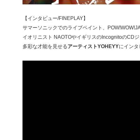
【インタビュー/FINEPLAY】
サマーソニックでのライブペイント、POW!WOW!JAP
イオリニスト NAOTOやイギリスのIncognitoのCDジ
多彩な才能を見せる
アーティストYOHEYY
にインタ