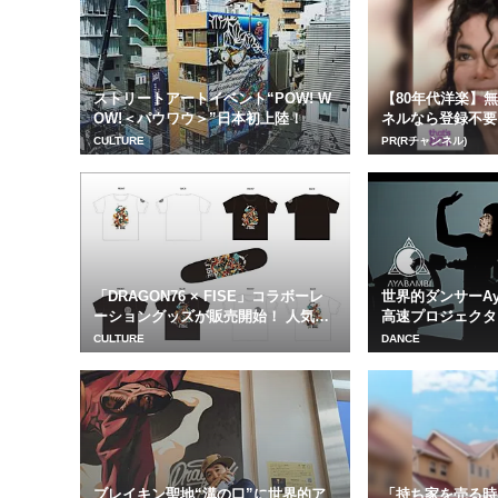
ストリートアートイベント“POW! W
【80年代洋楽】
OW!＜パウワウ＞”日本初上陸！
ネルなら登録不要
CULTURE
PR(Rチャンネル)
「DRAGON76 × FISE」コラボーレ
世界的ダンサーAy
ーショングッズが販売開始！ 人気ス
高速プロジェクタ
ト...
作映像
CULTURE
DANCE
ブレイキン聖地“溝の口”に世界的ア
「持ち家を売る時