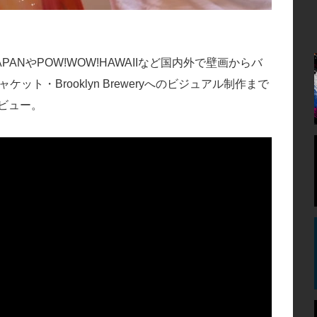
ANやPOW!WOW!HAWAIIなど国内外で壁画からバ
ャケット・Brooklyn Breweryへのビジュアル制作まで
ビュー。