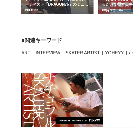
ーティスト「DRAGON76」のミュー
るだけで得する事
ラルアー...
CULTURE
PR(イエウール)
関連キーワード
ART
INTERVIEW
SKATER ARTIST
YOHEYY
ar