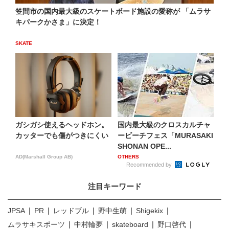
笠間市の国内最大級のスケートボード施設の愛称が 「ムラサ
キパークかさま」に決定！
SKATE
ガシガシ使えるヘッドホン。
国内最大級のクロスカルチャ
カッターでも傷がつきにくい
ービーチフェス「MURASAKI
SHONAN OPE...
AD(Marshall Group AB)
OTHERS
Recommended by
注目キーワード
JPSA
PR
レッドブル
野中生萌
Shigekix
ムラサキスポーツ
中村輪夢
skateboard
野口啓代