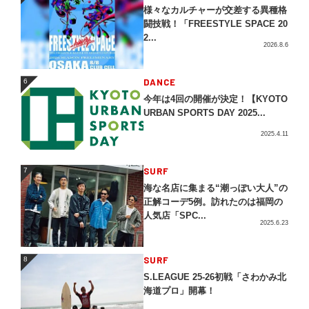
様々なカルチャーが交差する異種格
闘技戦！「FREESTYLE SPACE 20
2...
2026.8.6
DANCE
6
6
今年は4回の開催が決定！【KYOTO
URBAN SPORTS DAY 2025...
2025.4.11
SURF
7
7
海な名店に集まる“潮っぽい大人”の
正解コーデ5例。訪れたのは福岡の
人気店「SPC...
2025.6.23
SURF
8
8
S.LEAGUE 25-26初戦「さわかみ北
海道プロ」開幕！