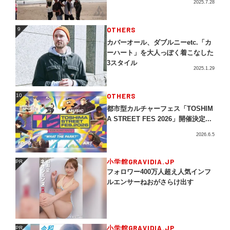
2025.7.28
OTHERS
9
9
カバーオール、ダブルニーetc.「カ
ーハート」を大人っぽく着こなした
3スタイル
2025.1.29
OTHERS
10
10
都市型カルチャーフェス「TOSHIM
A STREET FES 2026」開催決定...
2026.6.5
小学館GRAVIDIA.JP
PR
PR
フォロワー400万人超え人気インフ
ルエンサーねおがさらけ出す
小学館GRAVIDIA.JP
PR