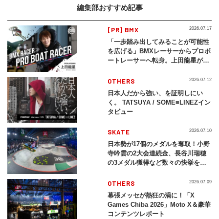
編集部おすすめ記事
[PR] BMX
2026.07.17
「一歩踏み出してみることが可能性
を広げる」BMXレーサーからプロボ
ートレーサーへ転身。上田龍星が体
現する挑戦の軌跡
OTHERS
2026.07.12
日本人だから強い、を証明しにい
く。 TATSUYA / SOME≡LINEZイン
タビュー
SKATE
2026.07.10
日本勢が17個のメダルを奪取！小野
寺吟雲の2大会連続金、長谷川瑞穂
の3メダル獲得など数々の快挙をプ
レイバック「X Games Chiba
2026」
OTHERS
2026.07.09
幕張メッセが熱狂の渦に！「X
Games Chiba 2026」Moto X＆豪華
コンテンツレポート