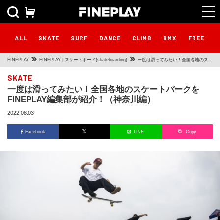
ALL
SKATE
SURF
DANCE
CLIMB
BMX
FREESTY
FINEPLAY
FINEPLAY | スケートボード(skateboarding)
一度は滑ってみたい！全国各地のスケ
ートパークをFINEPLAY編集部が紹
SKATE
一度は滑ってみたい！全国各地のスケートパークを
介！（神奈川編）
FINEPLAY編集部が紹介！（神奈川編）
2022.08.03
Facebook
LINE
Copy