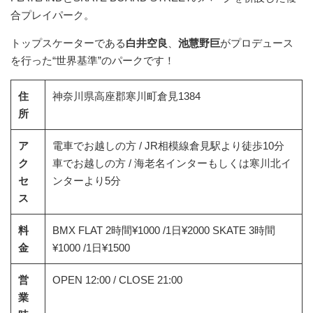
合プレイパーク。
トップスケーターである
白井空良
、
池慧野巨
がプロデュース
を行った“世界基準”のパークです！
住
神奈川県高座郡寒川町倉見1384
所
ア
電車でお越しの方 / JR相模線倉見駅より徒歩10分
ク
車でお越しの方 / 海老名インターもしくは寒川北イ
セ
ンターより5分
ス
料
BMX FLAT 2時間¥1000 /1日¥2000 SKATE 3時間
金
¥1000 /1日¥1500
営
OPEN 12:00 / CLOSE 21:00
業