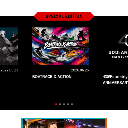
SPECIAL EDITION
2022.05.23
2026.06.26
BOATRACE X-ACTION
430/Fourthirt
ANNIVERSAR