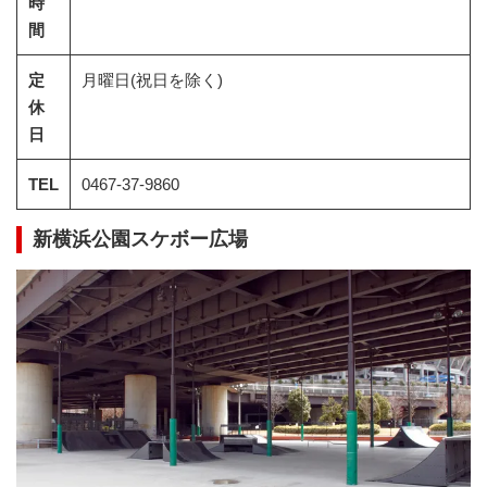
時
間
定
月曜日(祝日を除く)
休
日
TEL
0467-37-9860
新横浜公園スケボー広場