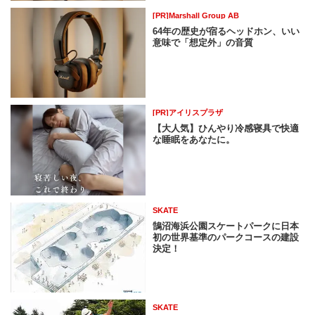
[PR]Marshall Group AB
64年の歴史が宿るヘッドホン、いい
意味で「想定外」の音質
[PR]アイリスプラザ
【大人気】ひんやり冷感寝具で快適
な睡眠をあなたに。
SKATE
鵠沼海浜公園スケートパークに日本
初の世界基準のパークコースの建設
決定！
SKATE