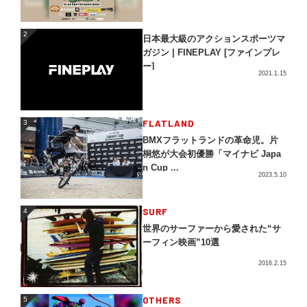
2
2
日本最大級のアクションスポーツマ
ガジン | FINEPLAY [ファインプレ
ー]
2021.1.15
3
FLATLAND
3
BMXフラットランドの革命児。片
桐悠が大会初優勝「マイナビ Japa
n Cup ...
2023.5.10
4
SURF
4
世界のサーファーから愛された“サ
ーフィン映画”10選
2016.2.15
5
OTHERS
5