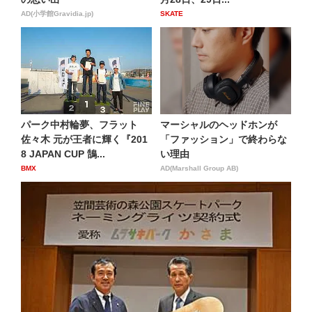
AD(小学館Gravidia.jp)
SKATE
パーク中村輪夢、フラット
マーシャルのヘッドホンが
佐々木 元が王者に輝く『201
「ファッション」で終わらな
8 JAPAN CUP 鵠...
い理由
BMX
AD(Marshall Group AB)