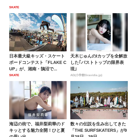
SKATE
日本最大級キッズ・スケート
天木じゅんのIカップを全解放
ボードコンテスト「FLAKE C
した｢バストトップの限界表
UP」が、湘南・鵠沼で...
現｣
SKATE
AD(小学館Gravidia.jp)
海辺の街で、福井梨莉華のド
数々の伝説を生み出してきた
キッとする魅力全開！ひと夏
「THE SURFSKATERS」が9
の思い出
月28日、29日...