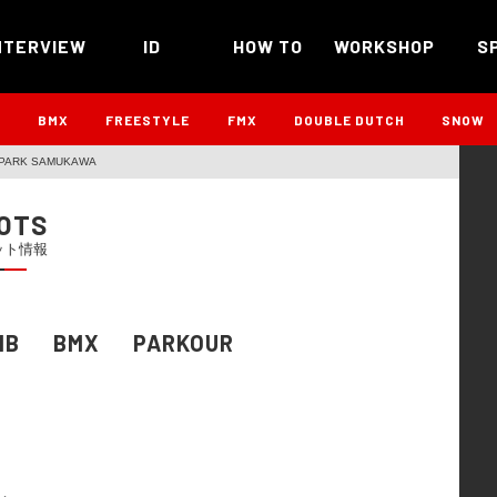
NTERVIEW
ID
HOW TO
WORKSHOP
S
B
BMX
FREESTYLE
FMX
DOUBLE DUTCH
SNOW
 PARK SAMUKAWA
OTS
ット情報
MB
BMX
PARKOUR