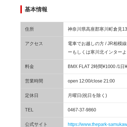
基本情報
住所
神奈川県高座郡寒川町倉見13
アクセス
電車でお越しの方 / JR相模
ーもしくは寒川北インターよ
料金
BMX FLAT 2時間¥1000 /1日¥
営業時間
open 12:00/close 21:00
定休日
月曜日(祝日を除く)
TEL
0467-37-9860
公式サイト
https://www.thepark-samuka