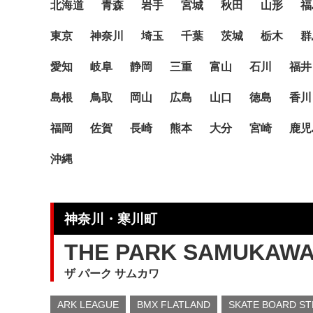
北海道
青森
岩手
宮城
秋田
山形
福
東京
神奈川
埼玉
千葉
茨城
栃木
群
愛知
岐阜
静岡
三重
富山
石川
福井
島根
鳥取
岡山
広島
山口
徳島
香川
福岡
佐賀
長崎
熊本
大分
宮崎
鹿児
沖縄
神奈川・寒川町
THE PARK SAMUKAW
ザ パーク サムカワ
ARK LEAGUE
BMX FLATLAND
SKATE BOARD S