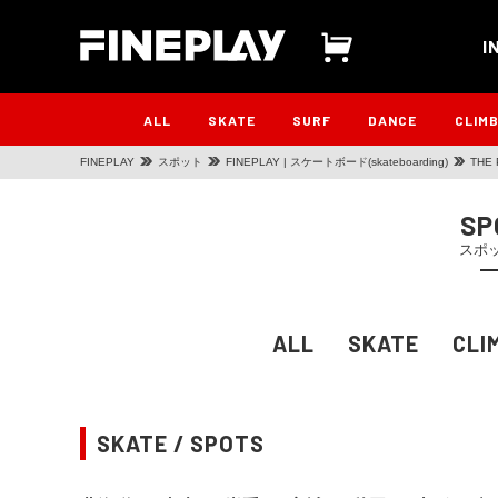
I
ALL
SKATE
SURF
DANCE
CLIM
FINEPLAY
スポット
FINEPLAY | スケートボード(skateboarding)
THE
SP
スポ
ALL
SKATE
CLI
SKATE / SPOTS