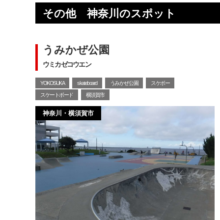
その他 神奈川のスポット
うみかぜ公園
ウミカゼコウエン
YOKOSUKA
skateboard
うみかぜ公園
スケボー
スケートボード
横須賀市
神奈川・横須賀市