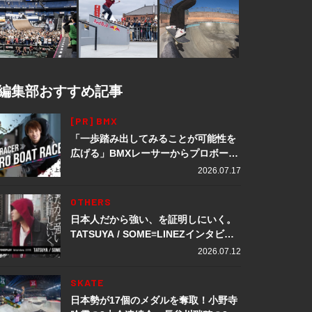
編集部おすすめ記事
[PR] BMX
「一歩踏み出してみることが可能性を
広げる」BMXレーサーからプロボート
レーサーへ転身。上田龍星が体現する
2026.07.17
挑戦の軌跡
OTHERS
日本人だから強い、を証明しにいく。
TATSUYA / SOME≡LINEZインタビュ
ー
2026.07.12
SKATE
日本勢が17個のメダルを奪取！小野寺