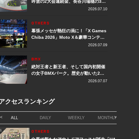
吟雲の2大会連続金、長谷川瑞穂の3メ
ダル獲得など数々の快挙をプレイバッ
2026.07.10
ク「X Games Chiba 2026」
OTHERS
幕張メッセが熱狂の渦に！「X Games
Chiba 2026」Moto X＆豪華コンテン
ツレポート
2026.07.09
BMX
絶対王者と新王者、そして国内初開催
の女子BMXパーク。歴史が動いた2日
間「X Games Chiba 2026」
2026.07.07
アクセスランキング
ALL
DAILY
WEEKLY
MONTHLY
1
OTHERS
1