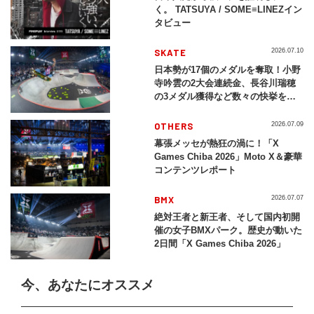
く。 TATSUYA / SOME≡LINEZイン
タビュー
SKATE
2026.07.10
日本勢が17個のメダルを奪取！小野
寺吟雲の2大会連続金、長谷川瑞穂
の3メダル獲得など数々の快挙をプ
レイバック「X Games Chiba
2026」
OTHERS
2026.07.09
幕張メッセが熱狂の渦に！「X
Games Chiba 2026」Moto X＆豪華
コンテンツレポート
BMX
2026.07.07
絶対王者と新王者、そして国内初開
催の女子BMXパーク。歴史が動いた
2日間「X Games Chiba 2026」
今、あなたにオススメ