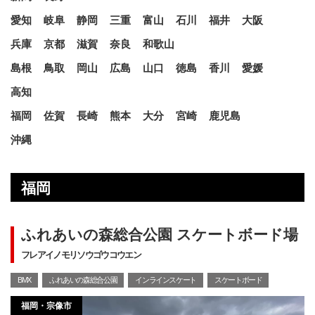
愛知
岐阜
静岡
三重
富山
石川
福井
大阪
兵庫
京都
滋賀
奈良
和歌山
島根
鳥取
岡山
広島
山口
徳島
香川
愛媛
高知
福岡
佐賀
長崎
熊本
大分
宮崎
鹿児島
沖縄
福岡
ふれあいの森総合公園 スケートボード場
フレアイノモリソウゴウコウエン
BMX
ふれあいの森総合公園
インラインスケート
スケートボード
福岡・宗像市