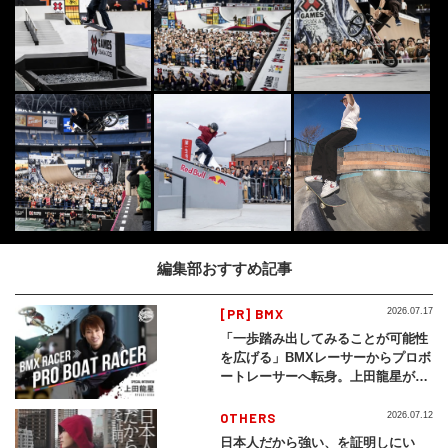
編集部おすすめ記事
[PR] BMX
2026.07.17
「一歩踏み出してみることが可能性
を広げる」BMXレーサーからプロボ
ートレーサーへ転身。上田龍星が体
現する挑戦の軌跡
OTHERS
2026.07.12
日本人だから強い、を証明しにい