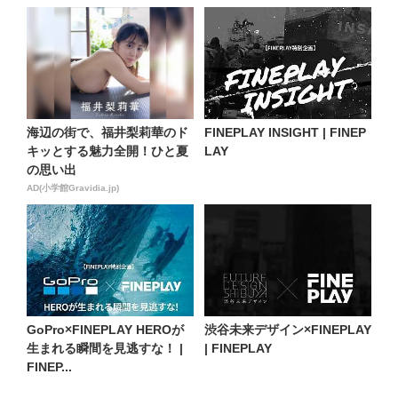
海辺の街で、福井梨莉華のド
FINEPLAY INSIGHT | FINEP
キッとする魅力全開！ひと夏
LAY
の思い出
AD(小学館Gravidia.jp)
GoPro×FINEPLAY HEROが
渋谷未来デザイン×FINEPLAY
生まれる瞬間を見逃すな！ |
| FINEPLAY
FINEP...