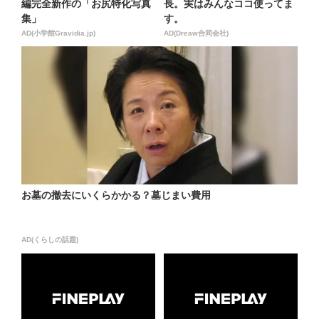
編完全新作の「お尻特化写真
長。実はみんなココ使ってま
集」
す。
AD(小学館Gravidia.jp)
AD(Dreaw合同会社)
お墓の撤去にいくらかかる？墓じまい費用
AD(くらしの話題)