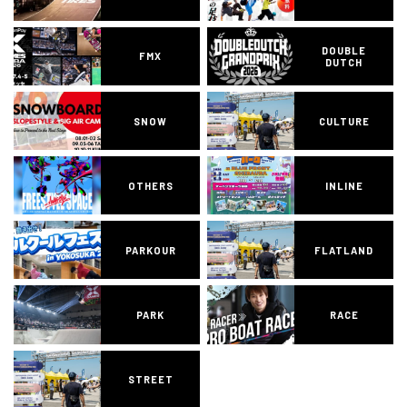
DOUBLE
FMX
DUTCH
SNOW
CULTURE
OTHERS
INLINE
PARKOUR
FLATLAND
PARK
RACE
STREET