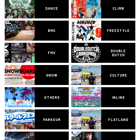
DANCE
CLIMB
BMX
FREESTYLE
DOUBLE
FMX
DUTCH
SNOW
CULTURE
OTHERS
INLINE
PARKOUR
FLATLAND