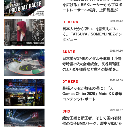
を広げる」BMXレーサーからプロボ
ートレーサーへ転身。上田龍星が体
現する挑戦の軌跡
OTHERS
2026.07.12
日本人だから強い、を証明しにい
く。 TATSUYA / SOME≡LINEZイン
タビュー
SKATE
2026.07.10
日本勢が17個のメダルを奪取！小野
寺吟雲の2大会連続金、長谷川瑞穂
の3メダル獲得など数々の快挙をプ
レイバック「X Games Chiba
2026」
OTHERS
2026.07.09
幕張メッセが熱狂の渦に！「X
Games Chiba 2026」Moto X＆豪華
コンテンツレポート
BMX
2026.07.07
絶対王者と新王者、そして国内初開
催の女子BMXパーク。歴史が動いた