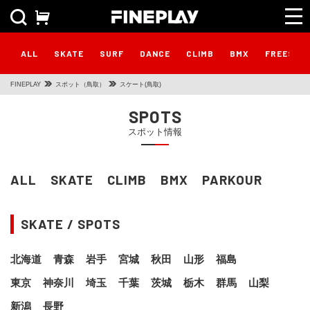
ALL
SKATE
SURF
DANCE
CLIMB
BMX
FREESTY
FINEPLAY
スポット（鳥取）
スケート(鳥取)
SPOTS
スポット情報
ALL
SKATE
CLIMB
BMX
PARKOUR
SKATE / SPOTS
北海道
青森
岩手
宮城
秋田
山形
福島
東京
神奈川
埼玉
千葉
茨城
栃木
群馬
山梨
新潟
長野