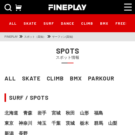
ALL
SKATE
SURF
DANCE
CLIMB
BMX
FREESTY
FINEPLAY
スポット（高知）
サーフィン(高知)
SPOTS
スポット情報
ALL
SKATE
CLIMB
BMX
PARKOUR
SURF / SPOTS
北海道
青森
岩手
宮城
秋田
山形
福島
東京
神奈川
埼玉
千葉
茨城
栃木
群馬
山梨
新潟
長野