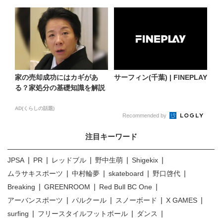
家の売却成功にはカギがあ
サーフィン(千葉) | FINEPLAY
る？家処分の基礎知識を解説
AD(くらしの話題)
Recommended by
注目キーワード
JPSA
PR
レッドブル
野中生萌
Shigekix
ムラサキスポーツ
中村輪夢
skateboard
野口啓代
Breaking
GREENROOM
Red Bull BC One
アーバンスポーツ
パルクール
スノーボード
X GAMES
surfing
フリースタイルフットボール
ダンス