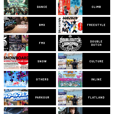
DANCE
CLIMB
BMX
FREESTYLE
DOUBLE
FMX
DUTCH
SNOW
CULTURE
OTHERS
INLINE
PARKOUR
FLATLAND