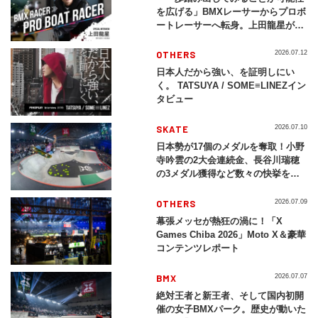
を広げる」BMXレーサーからプロボ
ートレーサーへ転身。上田龍星が体
現する挑戦の軌跡
OTHERS
2026.07.12
日本人だから強い、を証明しにい
く。 TATSUYA / SOME≡LINEZイン
タビュー
SKATE
2026.07.10
日本勢が17個のメダルを奪取！小野
寺吟雲の2大会連続金、長谷川瑞穂
の3メダル獲得など数々の快挙をプ
レイバック「X Games Chiba
2026」
OTHERS
2026.07.09
幕張メッセが熱狂の渦に！「X
Games Chiba 2026」Moto X＆豪華
コンテンツレポート
BMX
2026.07.07
絶対王者と新王者、そして国内初開
催の女子BMXパーク。歴史が動いた