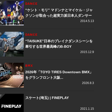
4
DANCE
4
“ケント・モリ” マドンナとマイケル・ジャ
クソンが取合った超実力派日本人ダンサー
2014.5.13
5
DANCE
5
“TAISUKE”日本のブレイクダンスシーンを
牽引する世界最高峰のB-BOY
2015.12.9
6
BMX
6
2026年「TOYO TIRES Downtown BMX」
をグランフロント大阪...
2026.8.3
7
7
スケート(埼玉) | FINEPLAY
2021.1.15