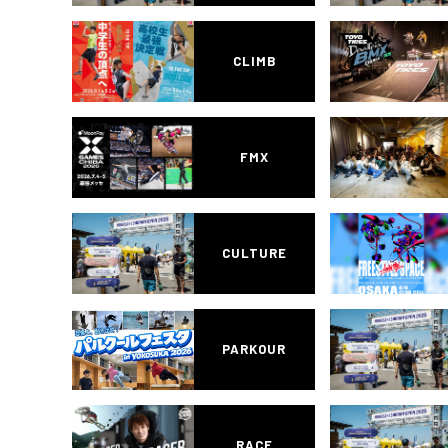
CLIMB
FMX
CULTURE
PARKOUR
RACE