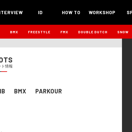
NTERVIEW
ID
HOW TO
WORKSHOP
S
B
BMX
FREESTYLE
FMX
DOUBLE DUTCH
SNOW
OTS
ット情報
MB
BMX
PARKOUR