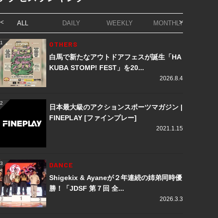
ALL
DAILY
WEEKLY
MONTHLY
1
OTHERS
1
白馬で新たなアウトドアフェスが誕生「HA
KUBA STOMP! FEST」を20...
2026.8.4
2
2
日本最大級のアクションスポーツマガジン |
FINEPLAY [ファインプレー]
2021.1.15
3
DANCE
3
Shigekix & Ayaneが２年連続の姉弟同時優
勝！「JDSF 第７回 全...
2026.3.3