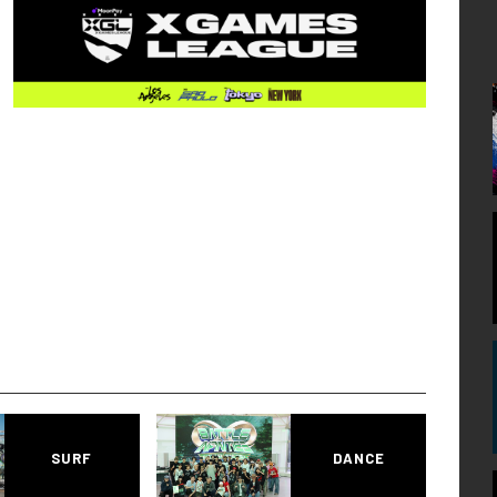
SURF
DANCE