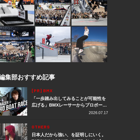
編集部おすすめ記事
[PR] BMX
「一歩踏み出してみることが可能性を
広げる」BMXレーサーからプロボート
レーサーへ転身。上田龍星が体現する
2026.07.17
挑戦の軌跡
OTHERS
日本人だから強い、を証明しにいく。