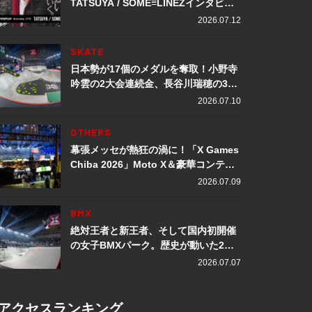
TATSUYA / SOME≡LINEZインタビュ
ー
2026.07.12
SKATE
日本勢が17個のメダルを奪取！小野寺
吟雲の2大会連続金、長谷川瑞穂の3メ
ダル獲得など数々の快挙をプレイバッ
2026.07.10
ク「X Games Chiba 2026」
OTHERS
幕張メッセが熱狂の渦に！「X Games
Chiba 2026」Moto X＆豪華コンテン
ツレポート
2026.07.09
BMX
絶対王者と新王者、そして国内初開催
の女子BMXパーク。歴史が動いた2日
間「X Games Chiba 2026」
2026.07.07
アクセスランキング