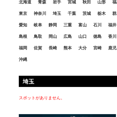
北海道
青森
岩手
宮城
秋田
山形
福
東京
神奈川
埼玉
千葉
茨城
栃木
群
愛知
岐阜
静岡
三重
富山
石川
福井
島根
鳥取
岡山
広島
山口
徳島
香川
福岡
佐賀
長崎
熊本
大分
宮崎
鹿児
沖縄
埼玉
スポットがありません。