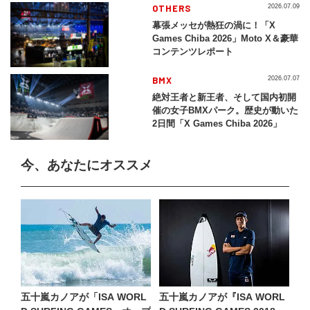
2026」
OTHERS
2026.07.09
幕張メッセが熱狂の渦に！「X
Games Chiba 2026」Moto X＆豪華
コンテンツレポート
BMX
2026.07.07
絶対王者と新王者、そして国内初開
催の女子BMXパーク。歴史が動いた
2日間「X Games Chiba 2026」
今、あなたにオススメ
五十嵐カノアが「ISA WORL
五十嵐カノアが『ISA WORL