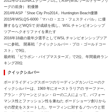
2012年U-21DNAエナジープロにてASP(WSLワールドサーフリ
ーグの前身） 初優勝
2014年ASP「Shoe City Pro2014」Huntington Beach優勝
2015年WSLQS-6000「マハロ・エコ・フェスティバル」に優
勝するなどWQSで 好成績を残し、WSL チャンピオンシップ
ツアーへクオリファイを果たす
2016年18歳の最年少選手としてWSL チャンピオンシップツア
ーに参戦。 開幕戦「クイックシルバー・プロ・ゴールドコー
スト」で9位、
最終戦 「ビラボン・パイプマスターズ」で2位、年間最終ラン
キング20位
クイックシルバー
ボードライディングスポーツのリーディングカンパニーのク
イックシルバーは、1969 年にオーストラリアの サーファー、
アラン・グリーンとジョン・ローの二人によって、パフォー
マンス性とファッション性を兼ねた ボードショーツ創りから
その歴史をスタートした。サーフィンに対するノウハウと哲