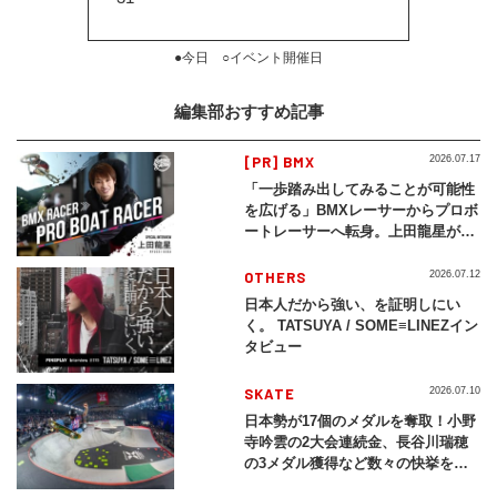
●今日 ○イベント開催日
編集部おすすめ記事
[PR] BMX
2026.07.17
「一歩踏み出してみることが可能性
を広げる」BMXレーサーからプロボ
ートレーサーへ転身。上田龍星が体
現する挑戦の軌跡
OTHERS
2026.07.12
日本人だから強い、を証明しにい
く。 TATSUYA / SOME≡LINEZイン
タビュー
SKATE
2026.07.10
日本勢が17個のメダルを奪取！小野
寺吟雲の2大会連続金、長谷川瑞穂
の3メダル獲得など数々の快挙をプ
レイバック「X Games Chiba