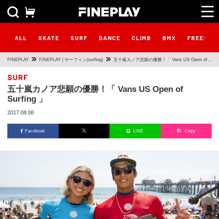
ALL
SKATE
SURF
DANCE
CLIMB
BMX
FREESTY
FINEPLAY
FINEPLAY | サーフィン(surfing)
五十嵐カノア悲願の優勝！「 Vans US Open of
Surfing 」
SURF
五十嵐カノア悲願の優勝！「 Vans US Open of
Surfing 」
2017.08.08
Facebook
LINE
Copy