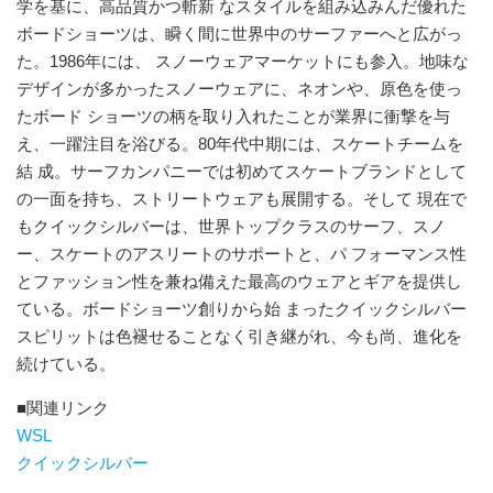
学を基に、高品質かつ斬新 なスタイルを組み込みんだ優れた
ボードショーツは、瞬く間に世界中のサーファーへと広がっ
た。1986年には、 スノーウェアマーケットにも参入。地味な
デザインが多かったスノーウェアに、ネオンや、原色を使っ
たボード ショーツの柄を取り入れたことが業界に衝撃を与
え、一躍注目を浴びる。80年代中期には、スケートチームを
結 成。サーフカンパニーでは初めてスケートブランドとして
の一面を持ち、ストリートウェアも展開する。そして 現在で
もクイックシルバーは、世界トップクラスのサーフ、スノ
ー、スケートのアスリートのサポートと、パ フォーマンス性
とファッション性を兼ね備えた最高のウェアとギアを提供し
ている。ボードショーツ創りから始 まったクイックシルバー
スピリットは色褪せることなく引き継がれ、今も尚、進化を
続けている。
■関連リンク
WSL
クイックシルバー