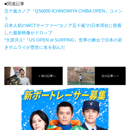
■関連記事
五十嵐カノア『QS6000 ICHINOMIYA CHIBA OPEN』コメン
ト
日本人初のWCTサーファー“カノア五十嵐”の日本滞在に密着
した最新映像がドロップ
“大原洋人”『US OPEN of SURFING』世界の舞台で日本の若
きサムライが歴史に名を刻んだ
< 前の記事へ
次の記事へ >