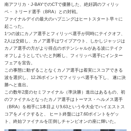
南アフリカ・J-BAYでのCTで優勝した、絶好調のフィリッ
ペ・ トリード選手（BRA）との対戦。
ファイナルデイの最大のハプニングはヒートスタート早々に
起こった。
1つの波にカノア選手とフィリッペ選手が同時にテイクオフ、
2人は交錯し、カノア選手はワイプアウト、しかしジャッジは
カノア選手の方がより得点のポテンシャルがある波にテイク
オフしようとしていたと判断し、フィリッペ選手にインター
フェアを宣告。
この事態に動ずることなくカノア選手は着実にスコアできる
波を選択し、12.26ポイントでフィリッペ選手を下し、 遂に決
勝へと進出。
この数年2度のセミファイナル（準決勝）進出はあるもの、初
のファイナルとなったカノア選手はトーマス・ヘルメス選手
（BRA）を相手に1本目より9.63という今大会でハイエストス
コアをメイクすると、 ヒート終盤には7.60ポイントをゲッ
ト、終始ファイナルを圧倒しチャンピオンの座に輝いた。