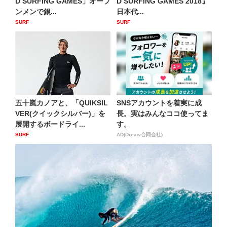
D SURFING GAMES」オープ
D SURFING GAMES 2018』
ンメンで銀...
日本代...
SURF
SURF
五十嵐カノアと、「QUIKSIL
SNSアカウントを着実に成
VER(クイックシルバー)」を
長。実はみんなココ使ってま
展開するボードライ...
す。
SURF
AD(Dreaw合同会社)