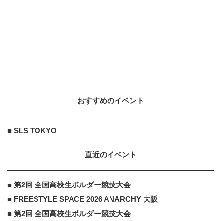
Kings』
2018.4.17
DREAW合同会社
PR
PR
SNSアカウントを着実に成長。実は
みんなココ使ってます。
おすすめのイベント
くらしの話題
PR
PR
もらえる年金25万円以下の人が知る
■ SLS TOKYO
べき事
直近のイベント
■ 第2回 全国高校生ボルダー競技大会
■ FREESTYLE SPACE 2026 ANARCHY 大阪
■ 第2回 全国高校生ボルダー競技大会