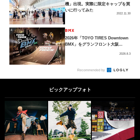
機」出現。実際に限定キャップを買
いに行ってみた
2022.11.30
4
BMX
4
2026年「TOYO TIRES Downtown
BMX」をグランフロント大阪...
2026.8.3
5
Recommended by
DOUBLEDUTCH
5
世界への挑戦権を懸けた頂上決戦、
日本代表が決定！「DOUBLE DUT
ピックアップフォト
CH CO...
2026.3.26
SKATE
6
6
世界最高レベルのトリック一発勝負
を制したのは！！「DeNA presents
S...
2025.5.23