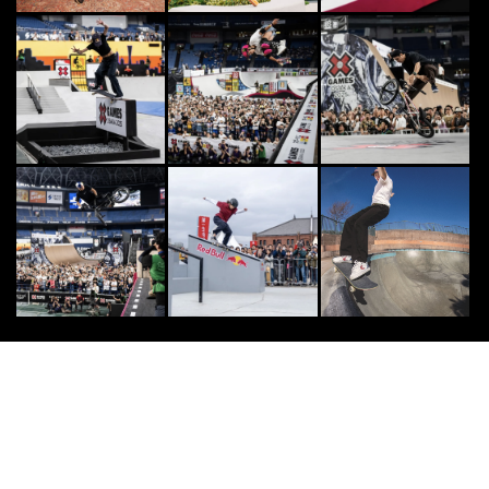
OTHERS
7
7
天才アスリート“成田緑夢”がマジハ
ンパなくかっけぇぇぇ！！！
2014.8.16
FREESTYLE
8
8
【快挙】フットバッグ世界大会でL
A CLASSICが2年連続表彰台入賞！
2020.8.6
DOUBLEDUTCH
9
9
【ALL STYLE JUMPERS vol.7】
史上初 東北地方からNDDL優...
2020.3.23
FREESTYLE
10
10
Daikichiが初代王者に輝く『Vibes