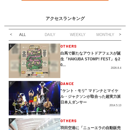
アクセスランキング
ALL
DAILY
WEEKLY
MONTHLY
1
OTHERS
1
白馬で新たなアウトドアフェスが誕
生「HAKUBA STOMP! FEST」を2
0...
2026.8.4
2
DANCE
2
“ケント・モリ” マドンナとマイケ
ル・ジャクソンが取合った超実力派
日本人ダンサー
2014.5.13
3
OTHERS
3
羽田空港に「ニューエラの自動販売