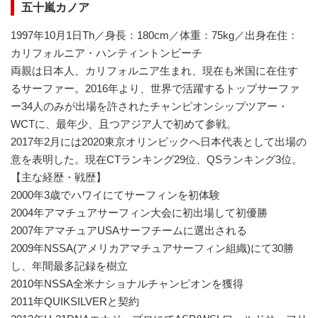
五十嵐カノア
1997年10月1日Th／身長：180cm／体重：75kg／出身在住：
カリフォルニア・ハンティントンビーチ
両親は日本人、カリフォルニア生まれ、現在も米国に在住す
るサーファー。2016年より、世界で活躍するトップサーファ
ー34人のみが出場を許されたチャンピオンシップツアー・
WCTに、最年少、且つアジア人で初めて参戦。
2017年2月には2020東京オリンピックへ日本代表として出場の
意を表明した。現在CTランキング29位、QSランキング3位。
【主な経歴・戦歴】
2000年3歳でハワイにてサーフィンを初体験
2004年アマチュアサーフィン大会に初出場して初優勝
2007年アマチュアUSAサーフチームに選出される
2009年NSSA(アメリカアマチュアサーフィン組織)にて30勝
し、年間最多記録を樹立
2010年NSSA全米ナショナルチャンピオンを獲得
2011年QUIKSILVERと契約