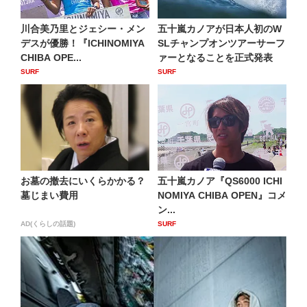
川合美乃里とジェシー・メン
五十嵐カノアが日本人初のW
デスが優勝！『ICHINOMIYA
SLチャンプオンツアーサーフ
CHIBA OPE...
ァーとなることを正式発表
SURF
SURF
お墓の撤去にいくらかかる？
五十嵐カノア『QS6000 ICHI
墓じまい費用
NOMIYA CHIBA OPEN』コメ
ン...
AD(くらしの話題)
SURF