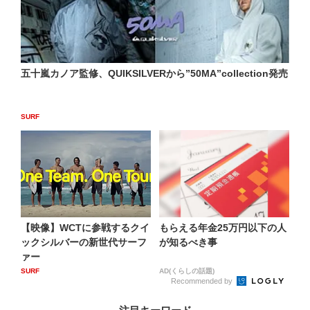
五十嵐カノア監修、QUIKSILVERから”50MA”collection発売
SURF
【映像】WCTに参戦するクイ
もらえる年金25万円以下の人
ックシルバーの新世代サーフ
が知るべき事
ァー
SURF
AD(くらしの話題)
Recommended by