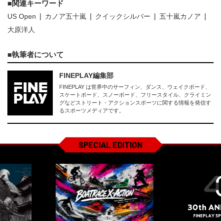
関連キーワード
US Open
カノア五十嵐
クイックシルバー
五十嵐カノア
大原洋人
執筆者について
FINEPLAY編集部
FINEPLAY は世界中のサーフィン、ダンス、ウェイクボード、
スケートボード、スノーボード、フリースタイル、クライミン
グなどストリート・アクションスポーツに関する情報を発信す
るスポーツメディアです。
SPECIAL EDITION