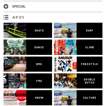
SPECIAL
カテゴリ
SKATE
SURF
DANCE
CLIMB
BMX
FREESTYLE
DOUBLE
FMX
DUTCH
SNOW
CULTURE