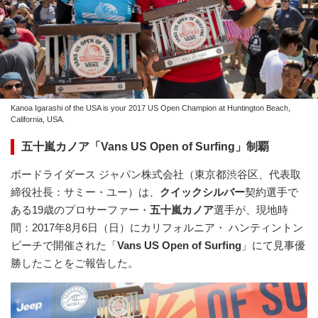
Kanoa Igarashi of the USA is your 2017 US Open Champion at Huntington Beach,
California, USA.
五十嵐カノア「Vans US Open of Surfing」制覇
ボードライダース ジャパン株式会社（東京都渋谷区、代表取
締役社長：サミー・ユー）は、
クイックシルバー
契約選手で
ある19歳のプロサーファー・
五十嵐カノア
選手が、現地時
間：2017年8月6日（日）にカリフォルニア・ ハンティントン
ビーチで開催された「
Vans US Open of Surfing
」にて見事優
勝したことをご報告した。