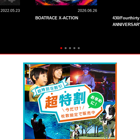
2022.05.23
2026.06.26
BOATRACE X-ACTION
430/Fourthirt
ANNIVERSAR