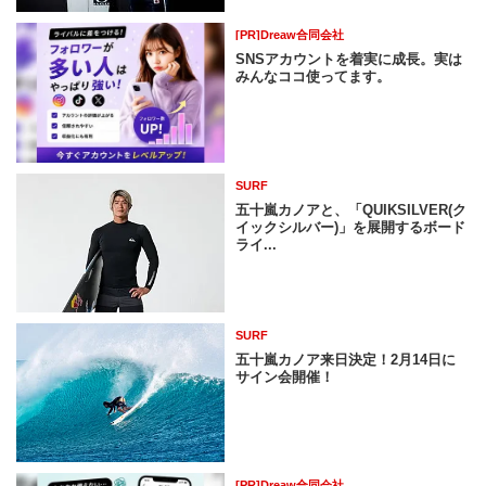
[PR]Dreaw合同会社
SNSアカウントを着実に成長。実は
みんなココ使ってます。
SURF
五十嵐カノアと、「QUIKSILVER(ク
イックシルバー)」を展開するボード
ライ...
SURF
五十嵐カノア来日決定！2月14日に
サイン会開催！
[PR]Dreaw合同会社