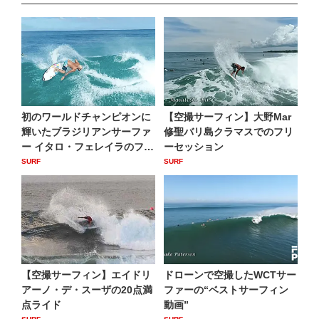
初のワールドチャンピオンに
【空撮サーフィン】大野Mar
輝いたブラジリアンサーファ
修聖バリ島クラマスでのフリ
ー イタロ・フェレイラのフ
ーセッション
リ...
SURF
SURF
【空撮サーフィン】エイドリ
ドローンで空撮したWCTサー
アーノ・デ・スーザの20点満
ファーの“ベストサーフィン
点ライド
動画”