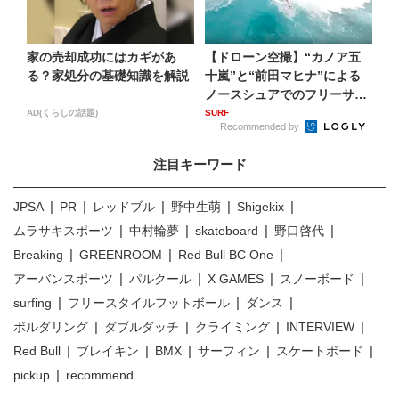
家の売却成功にはカギがあ
【ドローン空撮】“カノア五
る？家処分の基礎知識を解説
十嵐”と“前田マヒナ”による
ノースシュアでのフリーサ
ー...
AD(くらしの話題)
SURF
Recommended by
注目キーワード
JPSA
PR
レッドブル
野中生萌
Shigekix
ムラサキスポーツ
中村輪夢
skateboard
野口啓代
Breaking
GREENROOM
Red Bull BC One
アーバンスポーツ
パルクール
X GAMES
スノーボード
surfing
フリースタイルフットボール
ダンス
ボルダリング
ダブルダッチ
クライミング
INTERVIEW
Red Bull
ブレイキン
BMX
サーフィン
スケートボード
pickup
recommend