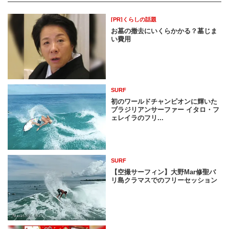
[PR]くらしの話題
お墓の撤去にいくらかかる？墓じま
い費用
SURF
初のワールドチャンピオンに輝いた
ブラジリアンサーファー イタロ・フ
ェレイラのフリ...
SURF
【空撮サーフィン】大野Mar修聖バ
リ島クラマスでのフリーセッション