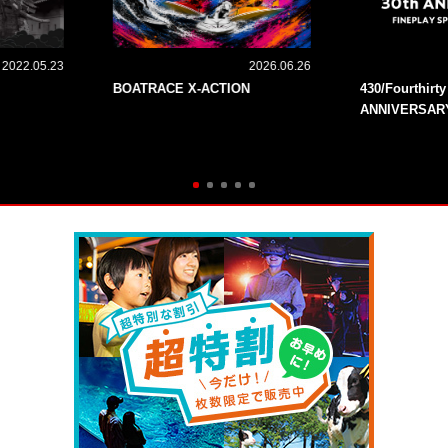
2022.05.23
2026.06.26
BOATRACE X-ACTION
430/Fourthirt
ANNIVERSAR