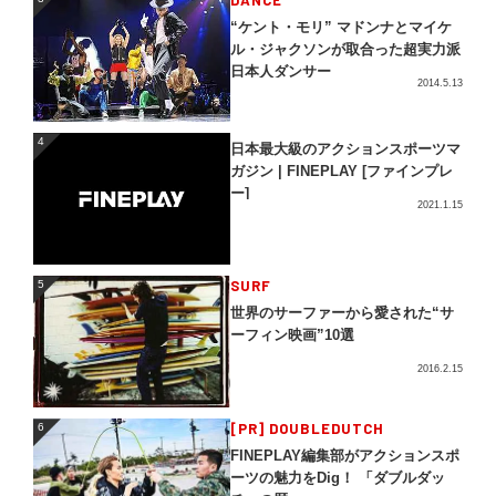
“ケント・モリ” マドンナとマイケ
ル・ジャクソンが取合った超実力派
日本人ダンサー
2014.5.13
4
4
日本最大級のアクションスポーツマ
ガジン | FINEPLAY [ファインプレ
ー]
2021.1.15
5
SURF
5
世界のサーファーから愛された“サ
ーフィン映画”10選
2016.2.15
[PR] DOUBLEDUTCH
6
6
FINEPLAY編集部がアクションスポ
ーツの魅力をDig！ 「ダブルダッ