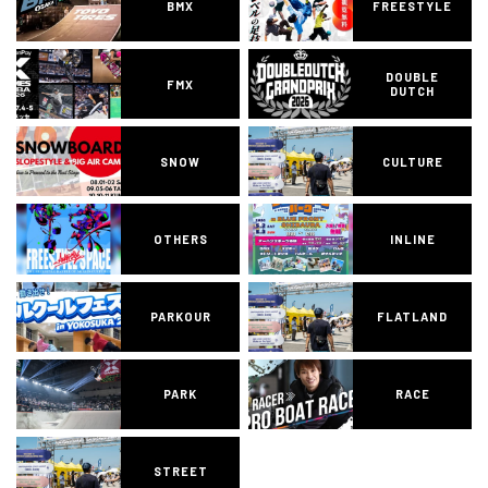
BMX
FREESTYLE
DOUBLE
FMX
DUTCH
SNOW
CULTURE
OTHERS
INLINE
PARKOUR
FLATLAND
PARK
RACE
STREET