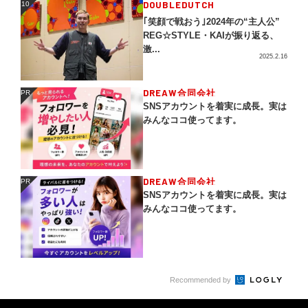
DOUBLEDUTCH
10
10
｢笑顔で戦おう｣2024年の“主人公”
REG☆STYLE・KAIが振り返る、
激...
2025.2.16
DREAW合同会社
PR
PR
SNSアカウントを着実に成長。実は
みんなココ使ってます。
DREAW合同会社
PR
PR
SNSアカウントを着実に成長。実は
みんなココ使ってます。
Recommended by