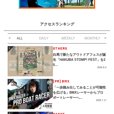
アクセスランキング
ALL
DAILY
WEEKLY
MONTHLY
1
OTHERS
1
白馬で新たなアウトドアフェスが誕
生「HAKUBA STOMP! FEST」を2
0...
2026.8.4
2
[PR] BMX
2
「一歩踏み出してみることが可能性
を広げる」BMXレーサーからプロ
ボートレーサーへ...
2026.7.17
3
DANCE
3