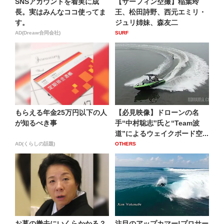
SNSアカウントを着実に成
【サーフィン空撮】稲葉玲
長。実はみんなココ使ってま
王、松田詩野、西元エミリ・
す。
ジュリ姉妹、森友二
AD(Dreaw合同会社)
SURF
もらえる年金25万円以下の人
【必見映像】ドローンの名
が知るべき事
手“中村聡志”氏と“Team波
道”によるウェイクボード空...
AD(くらしの話題)
OTHERS
お墓の撤去にいくらかかる？
注目のアップカマー!プロサー