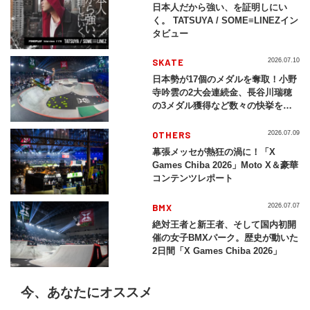
日本人だから強い、を証明しにい
く。 TATSUYA / SOME≡LINEZイン
タビュー
SKATE
2026.07.10
日本勢が17個のメダルを奪取！小野
寺吟雲の2大会連続金、長谷川瑞穂
の3メダル獲得など数々の快挙をプ
レイバック「X Games Chiba
2026」
OTHERS
2026.07.09
幕張メッセが熱狂の渦に！「X
Games Chiba 2026」Moto X＆豪華
コンテンツレポート
BMX
2026.07.07
絶対王者と新王者、そして国内初開
催の女子BMXパーク。歴史が動いた
2日間「X Games Chiba 2026」
今、あなたにオススメ