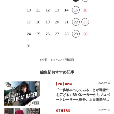
10
11
12
13
14
15
16
17
18
19
20
21
22
23
24
25
26
27
28
29
30
31
●今日 ○イベント開催日
編集部おすすめ記事
[PR] BMX
2026.07.17
「一歩踏み出してみることが可能性
を広げる」BMXレーサーからプロボ
ートレーサーへ転身。上田龍星が体
現する挑戦の軌跡
OTHERS
2026.07.12