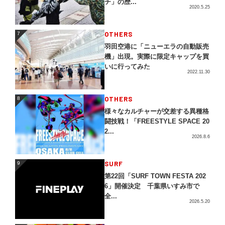
チ」の歴...
2020.5.25
OTHERS
7
7
羽田空港に「ニューエラの自動販売
機」出現。実際に限定キャップを買
いに行ってみた
2022.11.30
OTHERS
8
8
様々なカルチャーが交差する異種格
闘技戦！「FREESTYLE SPACE 20
2...
2026.8.6
SURF
9
9
第22回「SURF TOWN FESTA 202
6」開催決定 千葉県いすみ市で
全...
2026.5.20