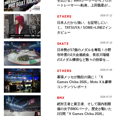
を広げる」BMXレーサーからプロボ
ートレーサーへ転身。上田龍星が体
現する挑戦の軌跡
OTHERS
2026.07.12
日本人だから強い、を証明しにい
く。 TATSUYA / SOME≡LINEZイン
タビュー
SKATE
2026.07.10
日本勢が17個のメダルを奪取！小野
寺吟雲の2大会連続金、長谷川瑞穂
の3メダル獲得など数々の快挙をプ
レイバック「X Games Chiba
2026」
OTHERS
2026.07.09
幕張メッセが熱狂の渦に！「X
Games Chiba 2026」Moto X＆豪華
コンテンツレポート
BMX
2026.07.07
絶対王者と新王者、そして国内初開
催の女子BMXパーク。歴史が動いた
2日間「X Games Chiba 2026」