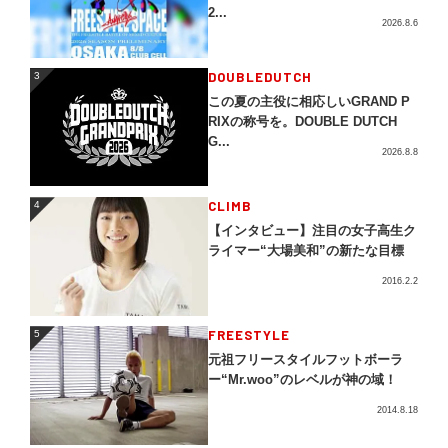
2...
2026.8.6
3
DOUBLEDUTCH
3
この夏の主役に相応しいGRAND P
RIXの称号を。DOUBLE DUTCH
G...
2026.8.8
4
CLIMB
4
【インタビュー】注目の女子高生ク
ライマー“大場美和”の新たな目標
2016.2.2
5
FREESTYLE
5
元祖フリースタイルフットボーラ
ー“Mr.woo”のレベルが神の域！
2014.8.18