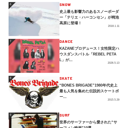
SNOW
6
6
史上最も影響力のあるスノーボーダ
ー「テリエ・ハーコンセン」が栂池
高原に登場！
2018.1.11
DANCE
7
7
KAZANEプロデュース！女性限定ハ
ウスダンスバトル「REBEL PETA
L」が...
2026.5.13
SKATE
8
8
“BONES BRIGADE”1980年代史上
最も人気を集めた伝説的スケートボ
ー...
2015.5.29
SURF
9
9
世界のサーファーから愛された“サ
ーフィン映画”10選