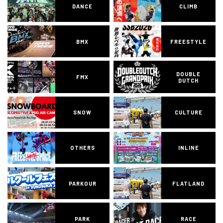
DANCE
CLIMB
BMX
FREESTYLE
DOUBLE
FMX
DUTCH
SNOW
CULTURE
OTHERS
INLINE
PARKOUR
FLATLAND
PARK
RACE