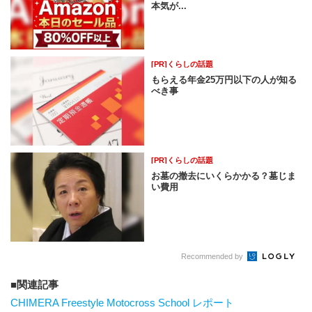
本気が...
[PR]くらしの話題
もらえる年金25万円以下の人が知る
べき事
[PR]くらしの話題
お墓の撤去にいくらかかる？墓じま
い費用
Recommended by
関連記事
CHIMERA Freestyle Motocross School レポート