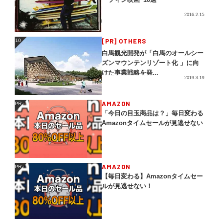
2016.2.15
[PR] OTHERS
10
10
白馬観光開発が「白馬のオールシー
ズンマウンテンリゾート化 」に向
けた事業戦略を発...
2019.3.19
AMAZON
PR
PR
「今日の目玉商品は？」毎日変わる
Amazonタイムセールが見逃せない
AMAZON
PR
PR
【毎日変わる】Amazonタイムセー
ルが見逃せない！