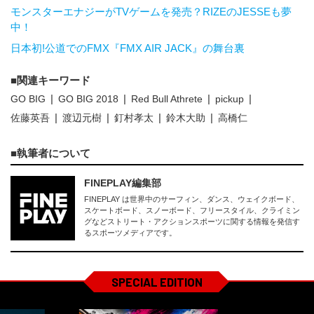
モンスターエナジーがTVゲームを発売？RIZEのJESSEも夢
中！
日本初!公道でのFMX『FMX AIR JACK』の舞台裏
関連キーワード
GO BIG
GO BIG 2018
Red Bull Athrete
pickup
佐藤英吾
渡辺元樹
釘村孝太
鈴木大助
高橋仁
執筆者について
FINEPLAY編集部
FINEPLAY は世界中のサーフィン、ダンス、ウェイクボード、
スケートボード、スノーボード、フリースタイル、クライミン
グなどストリート・アクションスポーツに関する情報を発信す
るスポーツメディアです。
SPECIAL EDITION