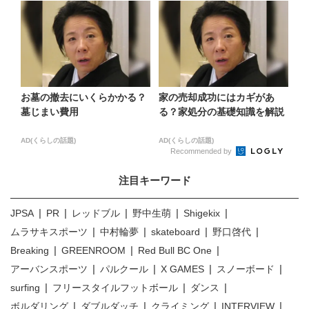
お墓の撤去にいくらかかる？
家の売却成功にはカギがあ
墓じまい費用
る？家処分の基礎知識を解説
AD(くらしの話題)
AD(くらしの話題)
Recommended by
注目キーワード
JPSA
PR
レッドブル
野中生萌
Shigekix
ムラサキスポーツ
中村輪夢
skateboard
野口啓代
Breaking
GREENROOM
Red Bull BC One
アーバンスポーツ
パルクール
X GAMES
スノーボード
surfing
フリースタイルフットボール
ダンス
ボルダリング
ダブルダッチ
クライミング
INTERVIEW