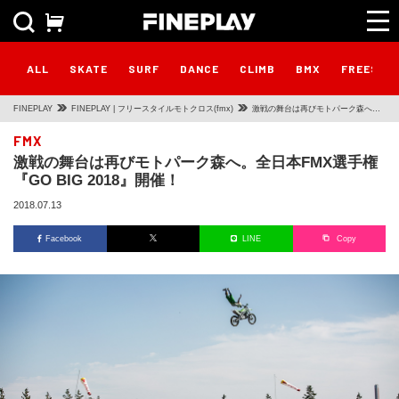
ALL
SKATE
SURF
DANCE
CLIMB
BMX
FREESTY
FINEPLAY
FINEPLAY | フリースタイルモトクロス(fmx)
激戦の舞台は再びモトパーク森へ。
全日本FMX選手権『GO BIG 2018』
FMX
激戦の舞台は再びモトパーク森へ。全日本FMX選手権
開催！
『GO BIG 2018』開催！
2018.07.13
Facebook
LINE
Copy