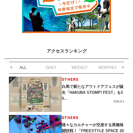
アクセスランキング
ALL
DAILY
WEEKLY
MONTHLY
1
OTHERS
1
白馬で新たなアウトドアフェスが誕
生「HAKUBA STOMP! FEST」を2
0...
2026.8.4
2
OTHERS
2
様々なカルチャーが交差する異種格
闘技戦！「FREESTYLE SPACE 20