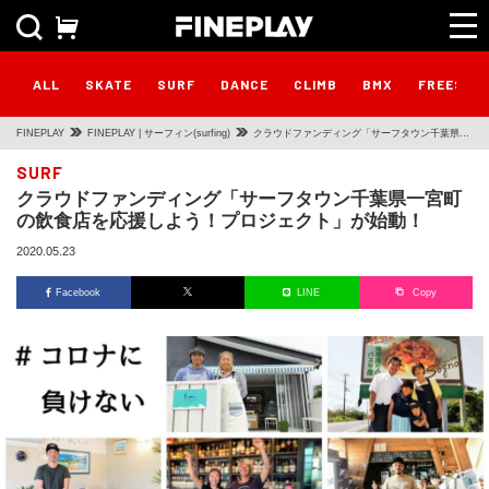
ALL
SKATE
SURF
DANCE
CLIMB
BMX
FREESTY
FINEPLAY
FINEPLAY | サーフィン(surfing)
クラウドファンディング「サーフタウン千葉県一
宮町の飲食店を応援しよう！プロジェクト」が始
SURF
クラウドファンディング「サーフタウン千葉県一宮町
動！
の飲食店を応援しよう！プロジェクト」が始動！
2020.05.23
Facebook
LINE
Copy