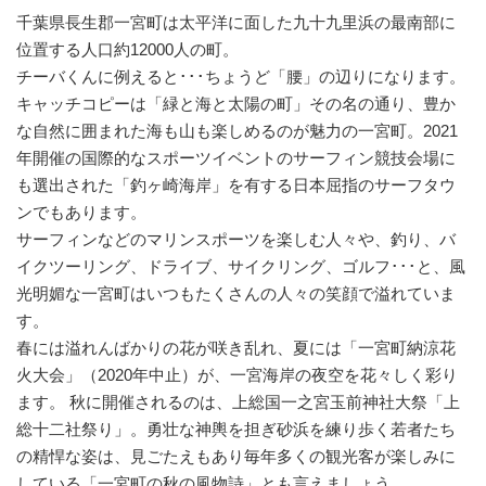
千葉県長生郡一宮町は太平洋に面した九十九里浜の最南部に
位置する人口約12000人の町。
チーバくんに例えると･･･ちょうど「腰」の辺りになります。
キャッチコピーは「緑と海と太陽の町」その名の通り、豊か
な自然に囲まれた海も山も楽しめるのが魅力の一宮町。2021
年開催の国際的なスポーツイベントのサーフィン競技会場に
も選出された「釣ヶ崎海岸」を有する日本屈指のサーフタウ
ンでもあります。
サーフィンなどのマリンスポーツを楽しむ人々や、釣り、バ
イクツーリング、ドライブ、サイクリング、ゴルフ･･･と、風
光明媚な一宮町はいつもたくさんの人々の笑顔で溢れていま
す。
春には溢れんばかりの花が咲き乱れ、夏には「一宮町納涼花
火大会」（2020年中止）が、一宮海岸の夜空を花々しく彩り
ます。 秋に開催されるのは、上総国一之宮玉前神社大祭「上
総十二社祭り」。勇壮な神輿を担ぎ砂浜を練り歩く若者たち
の精悍な姿は、見ごたえもあり毎年多くの観光客が楽しみに
している「一宮町の秋の風物詩」とも言えましょう。