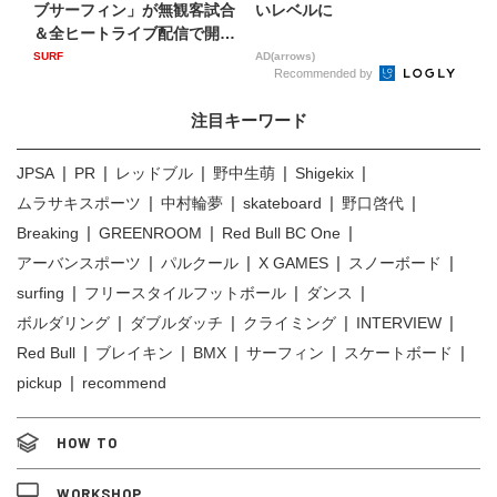
ブサーフィン」が無観客試合
いレベルに
＆全ヒートライブ配信で開催
決...
SURF
AD(arrows)
Recommended by
注目キーワード
JPSA
PR
レッドブル
野中生萌
Shigekix
ムラサキスポーツ
中村輪夢
skateboard
野口啓代
Breaking
GREENROOM
Red Bull BC One
アーバンスポーツ
パルクール
X GAMES
スノーボード
surfing
フリースタイルフットボール
ダンス
ボルダリング
ダブルダッチ
クライミング
INTERVIEW
Red Bull
ブレイキン
BMX
サーフィン
スケートボード
pickup
recommend
HOW TO
WORKSHOP