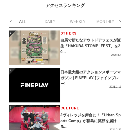
アクセスランキング
ALL
DAILY
WEEKLY
MONTHLY
1
OTHERS
1
白馬で新たなアウトドアフェスが誕
生「HAKUBA STOMP! FEST」を2
0...
2026.8.4
2
2
日本最大級のアクションスポーツマ
ガジン | FINEPLAY [ファインプレ
ー]
2021.1.15
3
CULTURE
3
Jヴィレッジを舞台に！「Urban Sp
orts Camp」が福島に笑顔を届け
る...
2024.2.22