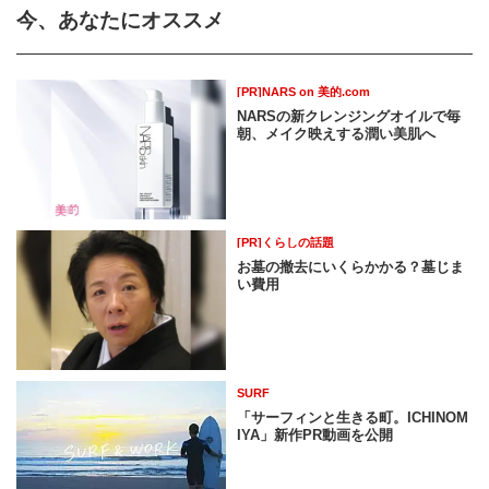
今、あなたにオススメ
[PR]NARS on 美的.com
NARSの新クレンジングオイルで毎
朝、メイク映えする潤い美肌へ
[PR]くらしの話題
お墓の撤去にいくらかかる？墓じま
い費用
SURF
「サーフィンと生きる町。ICHINOM
IYA」新作PR動画を公開