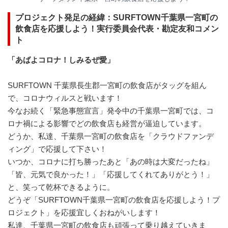
プロジェクト発足の経緯：SURFTOWN千葉県一宮町の
飲食店を応援しよう！実行委員会代表・勘定友和コメン
ト
「あばよコロナ！しみるぜ愛」
SURFTOWN 千葉県長生郡一宮町の飲食店がタッグを組ん
で、コロナウィルスと戦います！
今なお続く「緊急事態宣言」発令中の千葉県一宮町では、コ
ロナ禍による影響でどの飲食店も経営が逼迫しています。
どうか、私達、千葉県一宮町の飲食店を「クラウドファンデ
ィング」で応援して下さい！
いつか、コロナに打ち勝ったあと「あの時は大変だったね」
「皆、元気で良かった！」「応援してくれてありがとう！」
と、笑って乾杯できるように。
どうぞ「SURFTOWN千葉県一宮町の飲食店を応援しよう！プ
ロジェクト」を応援宜しくおねがいします！
私達、千葉県一宮町の飲食店も頑張って乗り越えていきま