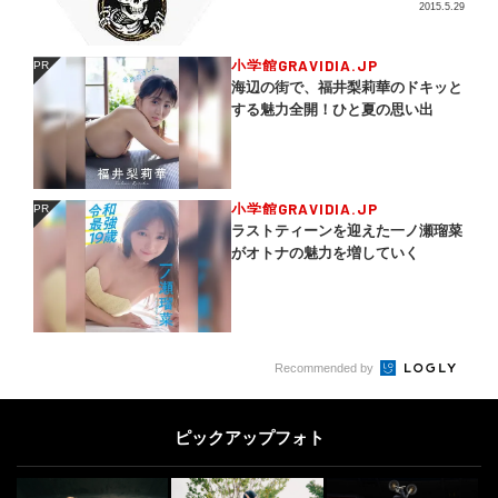
2015.5.29
小学館GRAVIDIA.JP
PR
PR
海辺の街で、福井梨莉華のドキッと
する魅力全開！ひと夏の思い出
小学館GRAVIDIA.JP
PR
PR
ラストティーンを迎えた一ノ瀬瑠菜
がオトナの魅力を増していく
Recommended by
ピックアップフォト