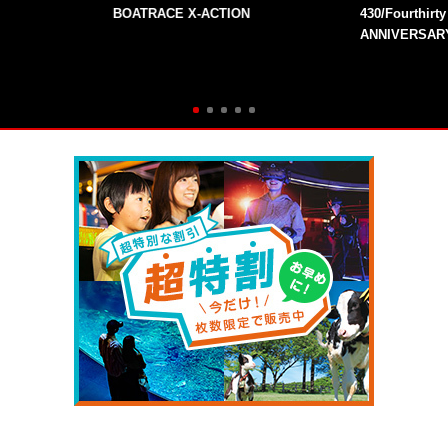
BOATRACE X-ACTION
430/Fourthirt
ANNIVERSAR