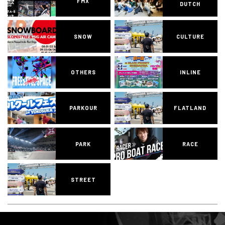
FMX
DUTCH
SNOW
CULTURE
OTHERS
INLINE
PARKOUR
FLATLAND
PARK
RACE
STREET