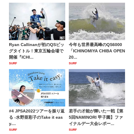
Ryan Callinanが初のQSビッ
今年も世界最高峰のQS6000
グタイトル！東京五輪会場で
「ICHINOMIYA CHIBA OPEN
開催『ICHI...
20...
SURF
SURF
#4 JPSA2022ツアーを振り返
若手の才能が輝いた一戦【第
る -水野亜彩子のTake it eas
5回NAMINORI 甲子園】ファ
y....
イナルデー大会レポー...
SURF
SURF