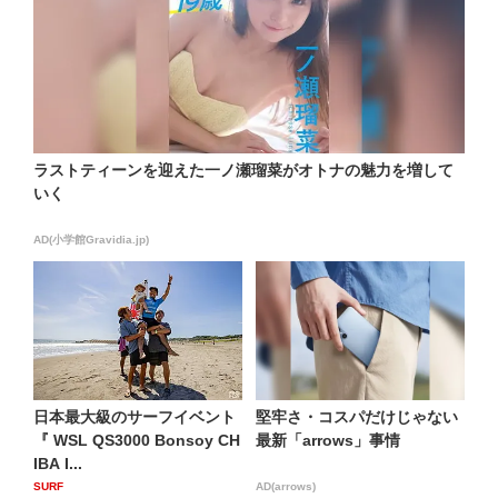
ラストティーンを迎えた一ノ瀬瑠菜がオトナの魅力を増して
いく
AD(小学館Gravidia.jp)
日本最大級のサーフイベント
堅牢さ・コスパだけじゃない
『 WSL QS3000 Bonsoy CH
最新「arrows」事情
IBA I...
SURF
AD(arrows)