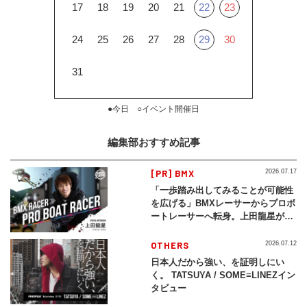
17
18
19
20
21
22
23
24
25
26
27
28
29
30
31
●今日 ○イベント開催日
編集部おすすめ記事
[PR] BMX
2026.07.17
「一歩踏み出してみることが可能性
を広げる」BMXレーサーからプロボ
ートレーサーへ転身。上田龍星が体
現する挑戦の軌跡
OTHERS
2026.07.12
日本人だから強い、を証明しにい
く。 TATSUYA / SOME≡LINEZイン
タビュー