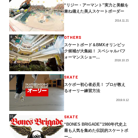
“リジー・アーマント”実力と美貌を
兼ね備えた美人スケートボーダー
2014.11.21
OTHERS
8
8
スケートボード＆BMXオリンピッ
ク候補が大集結！ スペシャルパフ
ォーマンスショー...
2018.10.15
SKATE
9
9
スケボー初心者必見！ プロが教え
るオーリー練習方法
2019.9.12
SKATE
10
10
“BONES BRIGADE”1980年代史上
最も人気を集めた伝説的スケートボ
ー...