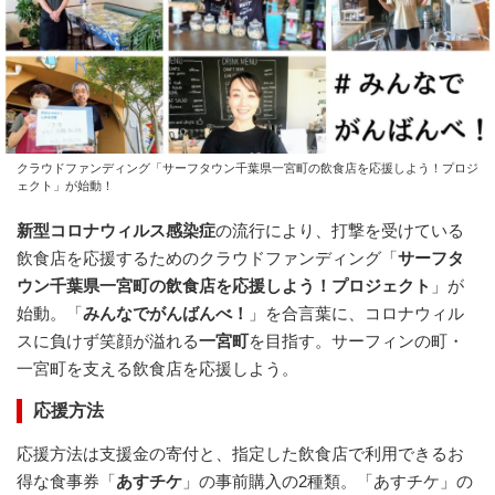
クラウドファンディング「サーフタウン千葉県一宮町の飲食店を応援しよう！プロジ
ェクト」が始動！
新型コロナウィルス感染症
の流行により、打撃を受けている
飲食店を応援するためのクラウドファンディング「
サーフタ
ウン千葉県一宮町の飲食店を応援しよう！プロジェクト
」が
始動。「
みんなでがんばんべ！
」を合言葉に、コロナウィル
スに負けず笑顔が溢れる
一宮町
を目指す。サーフィンの町・
一宮町を支える飲食店を応援しよう。
応援方法
応援方法は支援金の寄付と、指定した飲食店で利用できるお
得な食事券「
あすチケ
」の事前購入の2種類。「あすチケ」の