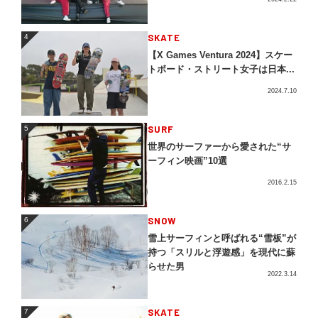
4
SKATE
4
【X Games Ventura 2024】スケー
トボード・ストリート女子は日本...
2024.7.10
5
SURF
5
世界のサーファーから愛された“サ
ーフィン映画”10選
2016.2.15
SNOW
6
6
雪上サーフィンと呼ばれる“雪板”が
持つ「スリルと浮遊感」を現代に蘇
らせた男
2022.3.14
SKATE
7
7