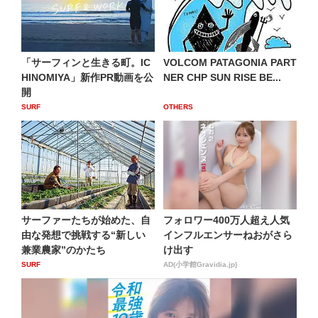
「サーフィンと生きる町。IC
VOLCOM PATAGONIA PART
HINOMIYA」新作PR動画を公
NER CHP SUN RISE BE...
開
SURF
OTHERS
サーファーたちが始めた、自
フォロワー400万人超え人気
由な発想で挑戦する“新しい
インフルエンサーねおがさら
兼業農家”のかたち
け出す
SURF
AD(小学館Gravidia.jp)