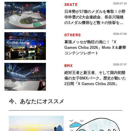
SKATE
2026.07.10
日本勢が17個のメダルを奪取！小野
寺吟雲の2大会連続金、長谷川瑞穂
の3メダル獲得など数々の快挙をプ
レイバック「X Games Chiba
2026」
OTHERS
2026.07.09
幕張メッセが熱狂の渦に！「X
Games Chiba 2026」Moto X＆豪華
コンテンツレポート
BMX
2026.07.07
絶対王者と新王者、そして国内初開
催の女子BMXパーク。歴史が動いた
2日間「X Games Chiba 2026」
今、あなたにオススメ