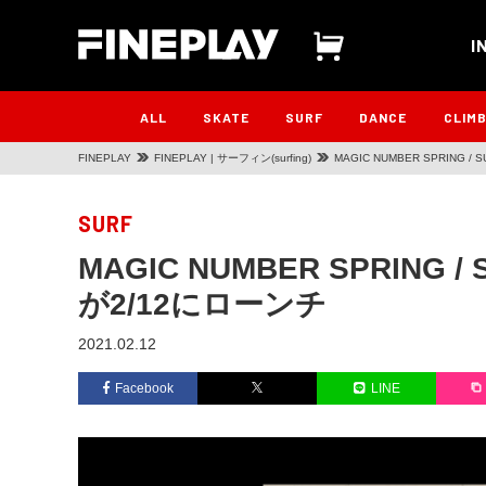
I
ALL
SKATE
SURF
DANCE
CLIM
FINEPLAY
FINEPLAY | サーフィン(surfing)
MAGIC NUMBER SPRING /
SURF
MAGIC NUMBER SPRING / 
が2/12にローンチ
2021.02.12
Facebook
LINE