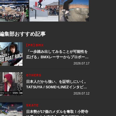
編集部おすすめ記事
[PR] BMX
「一歩踏み出してみることが可能性を
広げる」BMXレーサーからプロボート
レーサーへ転身。上田龍星が体現する
2026.07.17
挑戦の軌跡
OTHERS
日本人だから強い、を証明しにいく。
TATSUYA / SOME≡LINEZインタビュ
ー
2026.07.12
SKATE
日本勢が17個のメダルを奪取！小野寺