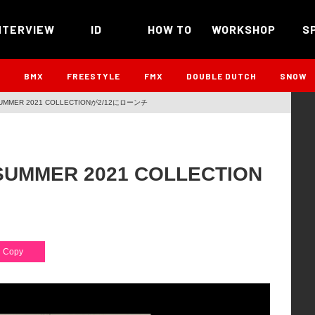
NTERVIEW
ID
HOW TO
WORKSHOP
S
B
BMX
FREESTYLE
FMX
DOUBLE DUTCH
SNOW
 SUMMER 2021 COLLECTIONが2/12にローンチ
SUMMER 2021 COLLECTION
Copy