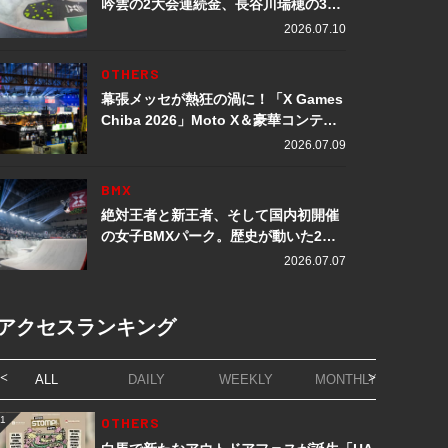
吟雲の2大会連続金、長谷川瑞穂の3メ
ダル獲得など数々の快挙をプレイバッ
2026.07.10
ク「X Games Chiba 2026」
OTHERS
幕張メッセが熱狂の渦に！「X Games
Chiba 2026」Moto X＆豪華コンテン
ツレポート
2026.07.09
BMX
絶対王者と新王者、そして国内初開催
の女子BMXパーク。歴史が動いた2日
間「X Games Chiba 2026」
2026.07.07
アクセスランキング
ALL
DAILY
WEEKLY
MONTHLY
1
OTHERS
1