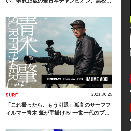
い」弱冠15歳の全日本チャンピオン、高校生
BMXライダー内藤寧々の等身大の姿
SURF
2021.08.25
「これ撮ったら、もう引退」孤高のサーフフ
ィルマー青木 肇が手掛ける“一世一代のプロ
ジェクト”