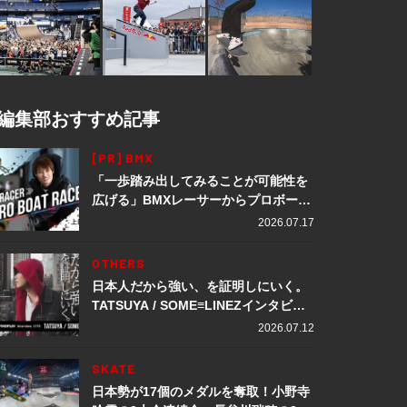
編集部おすすめ記事
[PR] BMX
「一歩踏み出してみることが可能性を
広げる」BMXレーサーからプロボート
レーサーへ転身。上田龍星が体現する
2026.07.17
挑戦の軌跡
OTHERS
日本人だから強い、を証明しにいく。
TATSUYA / SOME≡LINEZインタビュ
ー
2026.07.12
SKATE
日本勢が17個のメダルを奪取！小野寺