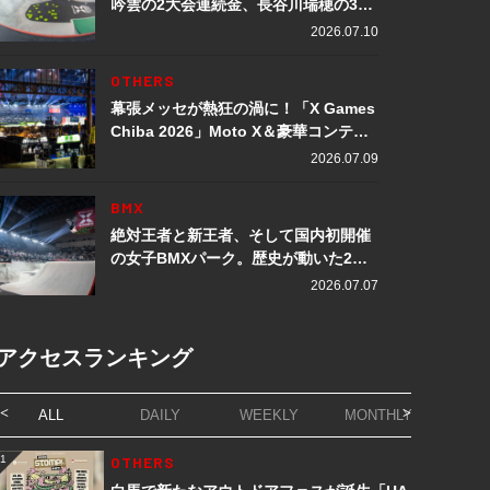
吟雲の2大会連続金、長谷川瑞穂の3メ
ダル獲得など数々の快挙をプレイバッ
2026.07.10
ク「X Games Chiba 2026」
OTHERS
幕張メッセが熱狂の渦に！「X Games
Chiba 2026」Moto X＆豪華コンテン
ツレポート
2026.07.09
BMX
絶対王者と新王者、そして国内初開催
の女子BMXパーク。歴史が動いた2日
間「X Games Chiba 2026」
2026.07.07
アクセスランキング
ALL
DAILY
WEEKLY
MONTHLY
1
OTHERS
1