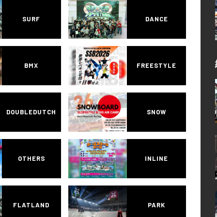
SURF
DANCE
BMX
FREESTYLE
DOUBLEDUTCH
SNOW
OTHERS
INLINE
FLATLAND
PARK