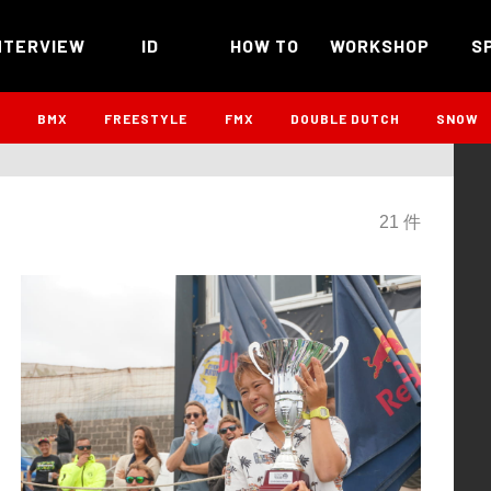
NTERVIEW
ID
HOW TO
WORKSHOP
S
B
BMX
FREESTYLE
FMX
DOUBLE DUTCH
SNOW
21 件