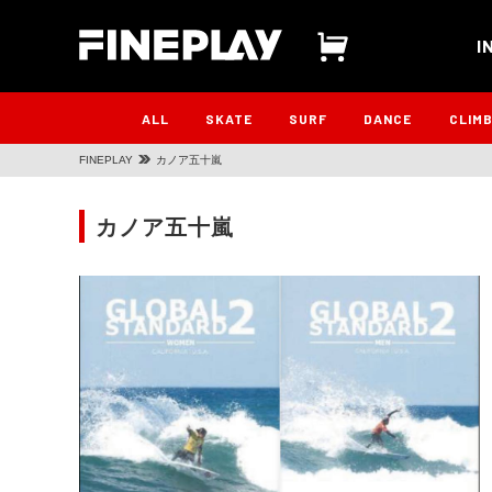
I
ALL
SKATE
SURF
DANCE
CLIM
FINEPLAY
カノア五十嵐
カノア五十嵐