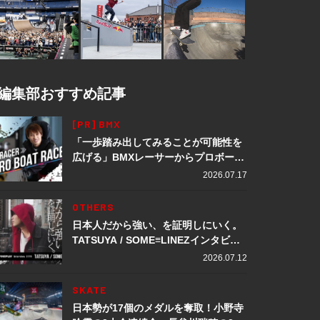
編集部おすすめ記事
[PR] BMX
「一歩踏み出してみることが可能性を
広げる」BMXレーサーからプロボート
レーサーへ転身。上田龍星が体現する
2026.07.17
挑戦の軌跡
OTHERS
日本人だから強い、を証明しにいく。
TATSUYA / SOME≡LINEZインタビュ
ー
2026.07.12
SKATE
日本勢が17個のメダルを奪取！小野寺