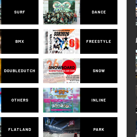
SURF
DANCE
BMX
FREESTYLE
DOUBLEDUTCH
SNOW
OTHERS
INLINE
FLATLAND
PARK