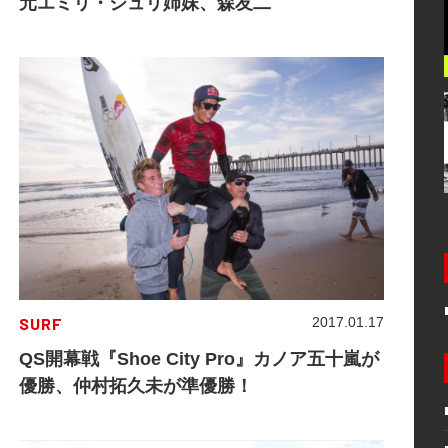
元エミリ・ジュリ姉妹、森友二
SURF
2017.01.17
QS開幕戦『Shoe City Pro』カノア五十嵐が
優勝、仲村拓久未が準優勝！