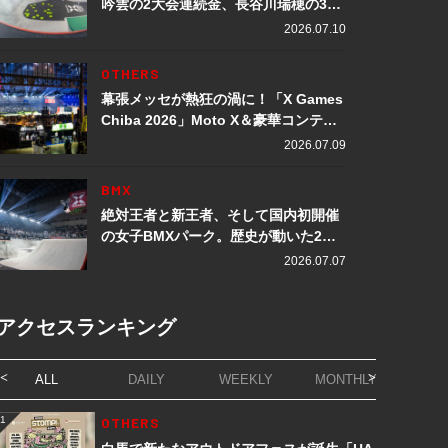
吟雲の2大会連続金、長谷川瑞穂の3メ
ダル獲得など数々の快挙をプレイバッ
2026.07.10
ク「X Games Chiba 2026」
OTHERS
幕張メッセが熱狂の渦に！「X Games
Chiba 2026」Moto X＆豪華コンテン
ツレポート
2026.07.09
BMX
絶対王者と新王者、そして国内初開催
の女子BMXパーク。歴史が動いた2日
間「X Games Chiba 2026」
2026.07.07
アクセスランキング
ALL
DAILY
WEEKLY
MONTHLY
1
OTHERS
1