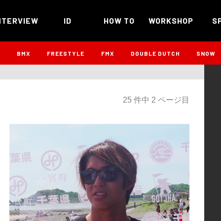
NTERVIEW
ID
HOW TO
WORKSHOP
S
B
BMX
FREESTYLE
FMX
DOUBLE DUTCH
SNOW
25 件中 2 ページ目