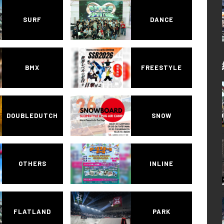
SURF
DANCE
BMX
FREESTYLE
DOUBLEDUTCH
SNOW
OTHERS
INLINE
FLATLAND
PARK