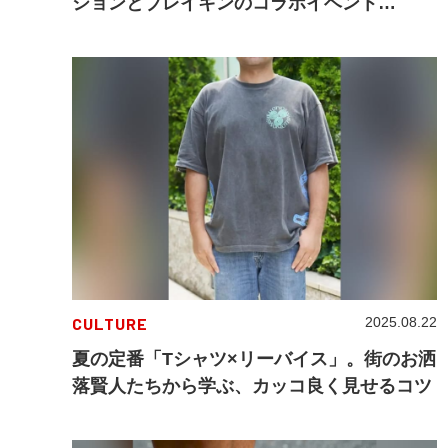
ションとブレイキンのコラボイベント
「yoshiokubo Spring/Summer 2026
Runway Show energized by Red Bull BC
One」
CULTURE
2025.08.22
夏の定番「Tシャツ×リーバイス」。街のお洒
落賢人たちから学ぶ、カッコ良く見せるコツ