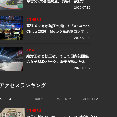
吟雲の2大会連続金、長谷川瑞穂の3メ
ダル獲得など数々の快挙をプレイバッ
2026.07.10
ク「X Games Chiba 2026」
OTHERS
幕張メッセが熱狂の渦に！「X Games
Chiba 2026」Moto X＆豪華コンテン
ツレポート
2026.07.09
BMX
絶対王者と新王者、そして国内初開催
の女子BMXパーク。歴史が動いた2日
間「X Games Chiba 2026」
2026.07.07
アクセスランキング
ALL
DAILY
WEEKLY
MONTHLY
1
OTHERS
1