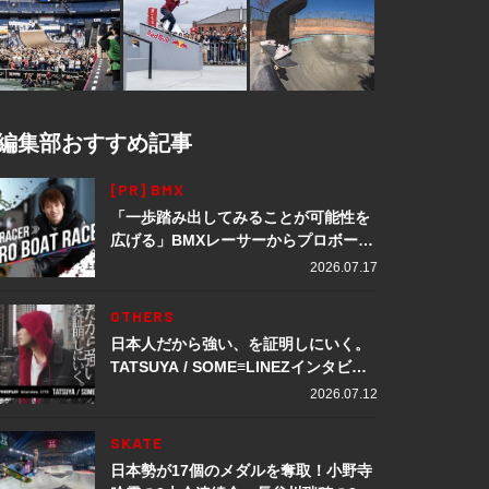
編集部おすすめ記事
[PR] BMX
「一歩踏み出してみることが可能性を
広げる」BMXレーサーからプロボート
レーサーへ転身。上田龍星が体現する
2026.07.17
挑戦の軌跡
OTHERS
日本人だから強い、を証明しにいく。
TATSUYA / SOME≡LINEZインタビュ
ー
2026.07.12
SKATE
日本勢が17個のメダルを奪取！小野寺