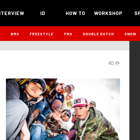
NTERVIEW
ID
HOW TO
WORKSHOP
S
B
BMX
FREESTYLE
FMX
DOUBLE DUTCH
SNOW
40 件