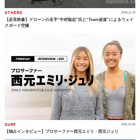
OTHERS
2016.11.30
【必見映像】ドローンの名手“中村聡志”氏と“Team波道”によるウェイ
クボード空撮
SURF
2016.10.28
【独占インタビュー】プロサーファー西元エミリ・西元ジュリ