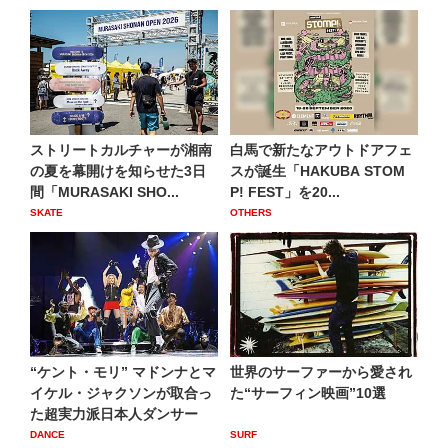
ストリートカルチャーが湘南
白馬で新たなアウトドアフェ
の夏を幕開けを知らせた3日
スが誕生「HAKUBA STOM
間「MURASAKI SHO...
P! FEST」を20...
SKATE
OTHERS
“ケント・モリ” マドンナとマ
世界のサーファーから愛され
イケル・ジャクソンが取合っ
た“サーフィン映画”10選
た超実力派日本人ダンサー
DANCE
SURF