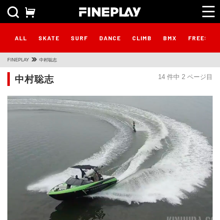
ALL
SKATE
SURF
DANCE
CLIMB
BMX
FREESTY
FINEPLAY
中村聡志
中村聡志
14 件中 2 ページ目