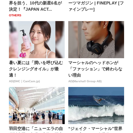
界を担う、10代の新星6名が
ーツマガジン | FINEPLAY [フ
決定！『JAPAN ACT...
ァインプレー]
OTHERS
暑い夏には「潤いを呼び込む
マーシャルのヘッドホンが
クレンジングオイル」が最
「ファッション」で終わらな
適！
い理由
AD(DHC｜CanCam.jp)
AD(Marshall Group AB)
羽田空港に「ニューエラの自
“ジェイク・マーシャル”世界