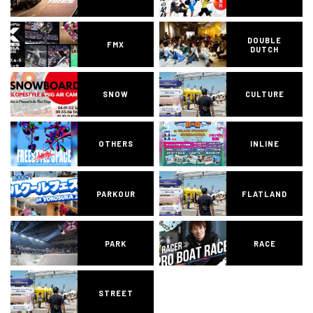
DOUBLE
FMX
DUTCH
SNOW
CULTURE
OTHERS
INLINE
PARKOUR
FLATLAND
PARK
RACE
STREET