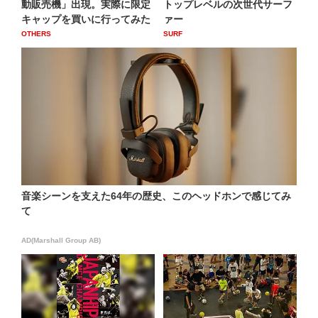
動販売機」出現。実際に限定
トップレベルの次世代サーフ
キャップを買いに行ってみた
ァー
OTHERS
SURF
音楽シーンを支えた64年の歴史、このヘッドホンで感じてみ
て
AD(Marshall Group AB)