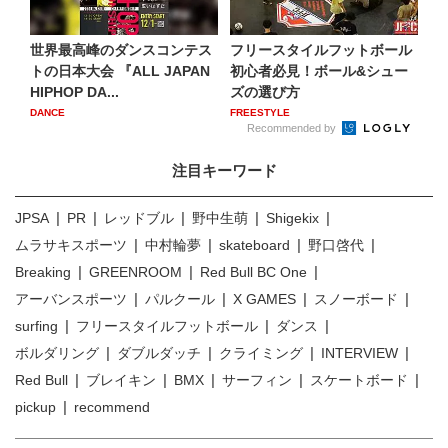
世界最高峰のダンスコンテス
フリースタイルフットボール
トの日本大会 『ALL JAPAN
初心者必見！ボール&シュー
HIPHOP DA...
ズの選び方
DANCE
FREESTYLE
Recommended by
注目キーワード
JPSA
PR
レッドブル
野中生萌
Shigekix
ムラサキスポーツ
中村輪夢
skateboard
野口啓代
Breaking
GREENROOM
Red Bull BC One
アーバンスポーツ
パルクール
X GAMES
スノーボード
surfing
フリースタイルフットボール
ダンス
ボルダリング
ダブルダッチ
クライミング
INTERVIEW
Red Bull
ブレイキン
BMX
サーフィン
スケートボード
pickup
recommend