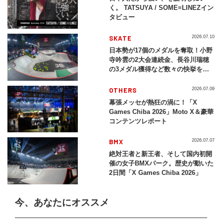
く。 TATSUYA / SOME≡LINEZイン
タビュー
SKATE
2026.07.10
日本勢が17個のメダルを奪取！小野
寺吟雲の2大会連続金、長谷川瑞穂
の3メダル獲得など数々の快挙をプ
レイバック「X Games Chiba
2026」
OTHERS
2026.07.09
幕張メッセが熱狂の渦に！「X
Games Chiba 2026」Moto X＆豪華
コンテンツレポート
BMX
2026.07.07
絶対王者と新王者、そして国内初開
催の女子BMXパーク。歴史が動いた
2日間「X Games Chiba 2026」
今、あなたにオススメ