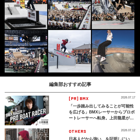
編集部おすすめ記事
[PR] BMX
2026.07.17
「一歩踏み出してみることが可能性
を広げる」BMXレーサーからプロボ
ートレーサーへ転身。上田龍星が体
現する挑戦の軌跡
OTHERS
2026.07.12
日本人だから強い、を証明しにい