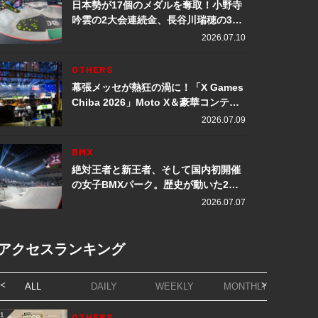
日本勢が17個のメダルを奪取！小野寺
吟雲の2大会連続金、長谷川瑞穂の3メ
ダル獲得など数々の快挙をプレイバッ
2026.07.10
ク「X Games Chiba 2026」
OTHERS
幕張メッセが熱狂の渦に！「X Games
Chiba 2026」Moto X＆豪華コンテン
ツレポート
2026.07.09
BMX
絶対王者と新王者、そして国内初開催
の女子BMXパーク。歴史が動いた2日
間「X Games Chiba 2026」
2026.07.07
アクセスランキング
ALL
DAILY
WEEKLY
MONTHLY
1
OTHERS
1