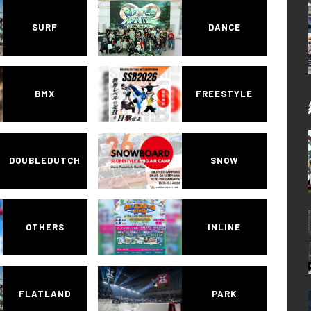
SURF
DANCE
BMX
FREESTYLE
DOUBLEDUTCH
SNOW
OTHERS
INLINE
FLATLAND
PARK