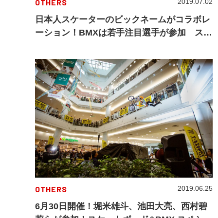
OTHERS
2019.07.02
日本人スケーターのビックネームがコラボレ
ーション！BMXは若手注目選手が参加 スケ
ートボード&BMX スペシャルパフォーマンス
ショー powered by YBP
OTHERS
2019.06.25
6月30日開催！堀米雄斗、池田大亮、西村碧