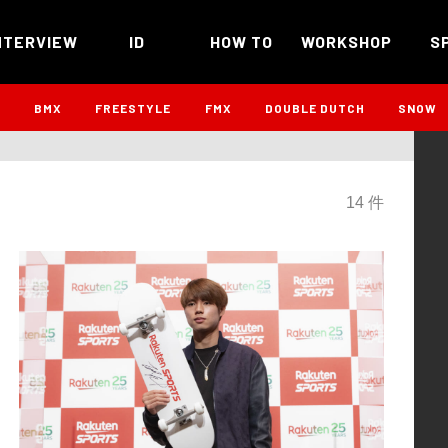
NTERVIEW
ID
HOW TO
WORKSHOP
S
B
BMX
FREESTYLE
FMX
DOUBLE DUTCH
SNOW
14 件