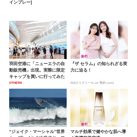
インプレー]
羽田空港に「ニューエラの自
『ザ セラム』の知られざる実
動販売機」出現。実際に限定
力に迫る！
キャップを買いに行ってみた
OTHERS
AD(エリクシール on 美的.com)
“ジェイク・マーシャル”世界
マルチ効果で健やかな肌へ導