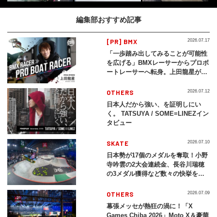
編集部おすすめ記事
[PR] BMX
2026.07.17
「一歩踏み出してみることが可能性
を広げる」BMXレーサーからプロボ
ートレーサーへ転身。上田龍星が体
現する挑戦の軌跡
OTHERS
2026.07.12
日本人だから強い、を証明しにい
く。 TATSUYA / SOME≡LINEZイン
タビュー
SKATE
2026.07.10
日本勢が17個のメダルを奪取！小野
寺吟雲の2大会連続金、長谷川瑞穂
の3メダル獲得など数々の快挙をプ
レイバック「X Games Chiba
2026」
OTHERS
2026.07.09
幕張メッセが熱狂の渦に！「X
Games Chiba 2026」Moto X＆豪華