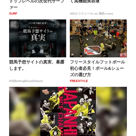
トップレベルの次世代サーフ
く高機能美容液
ァー
SURF
AD(エリクシール on 美的.com)
競馬予想サイトの真実、暴露
フリースタイルフットボール
します。
初心者必見！ボール&シュー
ズの選び方
AD(BettingBreakDown)
FREESTYLE