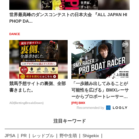
世界最高峰のダンスコンテストの日本大会 『ALL JAPAN HI
PHOP DA...
DANCE
競馬予想サイトの裏側、全部
「一歩踏み出してみることが
書きました。
可能性を広げる」BMXレーサ
ーからプロボートレーサー
へ...
AD(BettingBreakDown)
[PR] BMX
Recommended by
注目キーワード
JPSA
PR
レッドブル
野中生萌
Shigekix