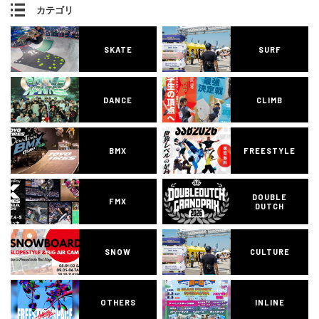
カテゴリ
SKATE
SURF
DANCE
CLIMB
BMX
FREESTYLE
DOUBLE
FMX
DUTCH
SNOW
CULTURE
OTHERS
INLINE