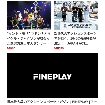
“ケント・モリ” マドンナとマ
次世代のアクションスポーツ
イケル・ジャクソンが取合っ
界を担う、10代の新星6名が
た超実力派日本人ダンサー
決定！『JAPAN ACT...
DANCE
OTHERS
日本最大級のアクションスポーツマガジン | FINEPLAY [ファ