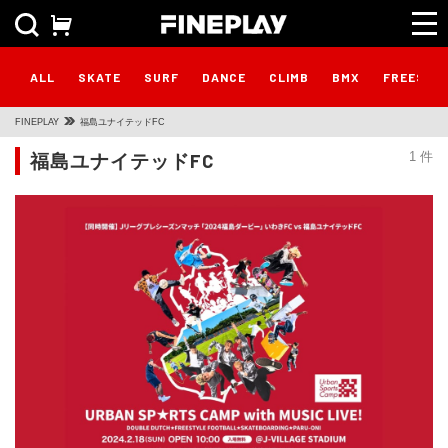
ALL
SKATE
SURF
DANCE
CLIMB
BMX
FREESTY
FINEPLAY
福島ユナイテッドFC
福島ユナイテッドFC
1 件