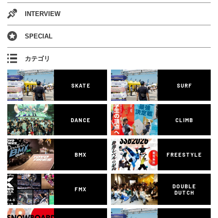
INTERVIEW
SPECIAL
カテゴリ
SKATE
SURF
DANCE
CLIMB
BMX
FREESTYLE
DOUBLE
FMX
DUTCH