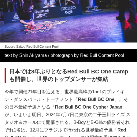
Suguru Saito / Red Bull Content Pool
text by Shin Akiyama / photograph by Red Bull Content Pool
日本では8年ぶりとなるRed Bull BC One Camp
も開催し、世界のトップダンサーが集結
今年で開催21年目を迎える、世界最高峰の1on1のブレイキ
ン・ダンスバトル・トーナメント「
Red Bull BC One
」。そ
の日本最終予選となる「
Red Bull BC One Cypher Japan
」
が、いよいよ明日、2024年7月7日に東京の二子玉川ライズ ス
タジオ＆ホールにて開催される。B-BoyとB-Girlの優勝者それ
ぞれ1名は、12月にブラジルで行われる世界最終予選「
Red