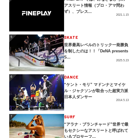
アスリート情報（プロ・アマ問わ
ず）、プレス...
2021.1.15
5
SKATE
5
世界最高レベルのトリック一発勝負
を制したのは！！「DeNA presents
S...
2025.5.23
DANCE
6
6
“ケント・モリ” マドンナとマイケ
ル・ジャクソンが取合った超実力派
日本人ダンサー
2014.5.13
SURF
7
7
“アラナ・ブランチャード”世界で最
もセクシーなアスリートと呼ばれて
いるプロサーフ...