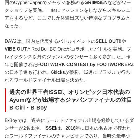
回のCypher Japanでジャッジを務める
GRIIMSEN
などがワー
クショップを実施。一緒にセッションをしながらスキルシェ
アをするなど、ここでしか体験出来ない特別なプログラムと
なった。
DAY2は、国内を代表するバトルイベントの
SELL OUT!!
や
VIBE OUT
とRed Bull BC Oneがコラボしたバトルを実施。ブ
レイクダンス以外のジャンルのダンサーも多く参加した。昨
年も開催された
FOOTWORK CONTEST by FOOTWORKERZ
の日本予選も行われ、
6kicks
が優勝。12月にブラジルで行わ
れるワールドファイナル出場を決めた。
過去の世界王者
ISSEI
、オリンピック日本代表の
Ayumi
などが出場するジャパンファイナルの注目
B-Girl・B-Boy
B-Boyでは、過去にワールドファイナル出場を経験しているダ
ンサーが2名出場。
ISSEI
は、2016年に日本の名古屋で行われ
たワールドファイナルのチャンピオンであり、当時の最年少