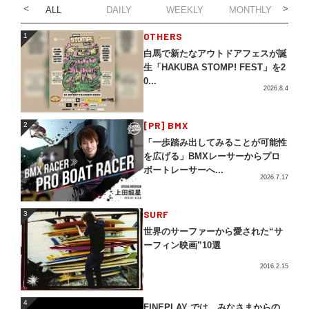
ALL
DAILY
WEEKLY
MONTHLY
1
OTHERS
1
白馬で新たなアウトドアフェスが誕
生「HAKUBA STOMP! FEST」を2
0...
2026.8.4
2
[PR] BMX
2
「一歩踏み出してみることが可能性
を広げる」BMXレーサーからプロ
ボートレーサーへ...
2026.7.17
3
SURF
3
世界のサーファーから愛された“サ
ーフィン映画”10選
2016.2.15
4
4
FINEPLAY では、みなさまからの