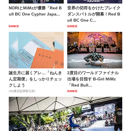
NORIとMiMzが優勝「Red B
世界の切符をかけたブレイク
ull BC One Cypher Japa...
ダンスバトルが開幕！Red B
ull BC One C...
DANCE
DANCE
誕生月に届くアレ…「ねんき
2度目のワールドファイナル
ん定期便」をしっかりチェッ
出場を目指す B-Girl MiMz
クしよう
「Red Bull...
AD(東京証券取引所)
DANCE