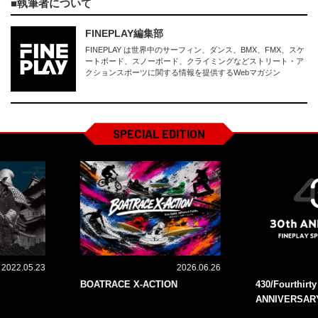
執筆者について
FINEPLAY編集部
FINEPLAY は世界中のサーフィン、ダンス、BMX、FMX、スケ
ートボード、スノーボード、クライミングなどストリート・ア
クションスポーツに関する情報を提供するWebマガジン
SPECIAL EDITION
2022.05.23
2026.06.26
BOATRACE X-ACTION
430/Fourthirt
ANNIVERSAR