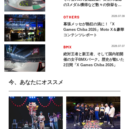
の3メダル獲得など数々の快挙をプ
レイバック「X Games Chiba
2026」
OTHERS
2026.07.09
幕張メッセが熱狂の渦に！「X
Games Chiba 2026」Moto X＆豪華
コンテンツレポート
BMX
2026.07.07
絶対王者と新王者、そして国内初開
催の女子BMXパーク。歴史が動いた
2日間「X Games Chiba 2026」
今、あなたにオススメ