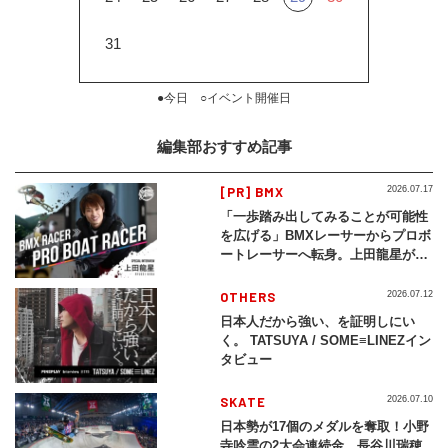
31
●今日 ○イベント開催日
編集部おすすめ記事
[PR] BMX
2026.07.17
「一歩踏み出してみることが可能性
を広げる」BMXレーサーからプロボ
ートレーサーへ転身。上田龍星が体
現する挑戦の軌跡
OTHERS
2026.07.12
日本人だから強い、を証明しにい
く。 TATSUYA / SOME≡LINEZイン
タビュー
SKATE
2026.07.10
日本勢が17個のメダルを奪取！小野
寺吟雲の2大会連続金、長谷川瑞穂