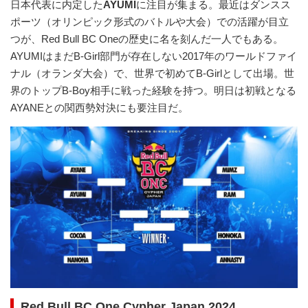
日本代表に内定した
AYUMI
に注目が集まる。最近はダンスス
ポーツ（オリンピック形式のバトルや大会）での活躍が目立
つが、Red Bull BC Oneの歴史に名を刻んだ一人でもある。
AYUMIはまだB-Girl部門が存在しない2017年のワールドファイ
ナル（オランダ大会）で、世界で初めてB-Girlとして出場。世
界のトップB-Boy相手に戦った経験を持つ。明日は初戦となる
AYANEとの関西勢対決にも要注目だ。
Red Bull BC One Cypher Japan 2024