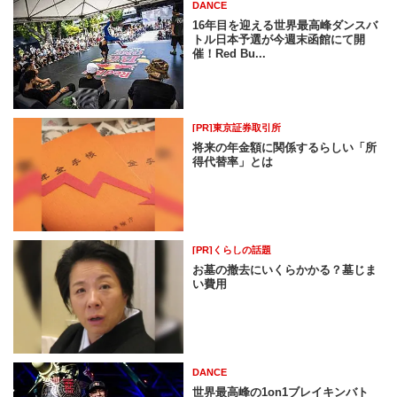
DANCE
16年目を迎える世界最高峰ダンスバ
トル日本予選が今週末函館にて開
催！Red Bu...
[PR]東京証券取引所
将来の年金額に関係するらしい「所
得代替率」とは
[PR]くらしの話題
お墓の撤去にいくらかかる？墓じま
い費用
DANCE
世界最高峰の1on1ブレイキンバト