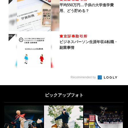
PR
平均550万円…子供の大学進学費
用、どう貯める？
東京証券取引所
PR
PR
ビジネスパーソン生涯年収&転職・
副業事情
Recommended by
ピックアップフォト