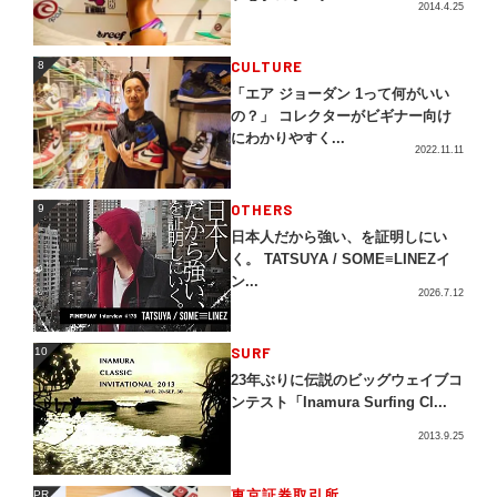
2014.4.25
CULTURE
8
8
「エア ジョーダン 1って何がいい
の？」 コレクターがビギナー向け
にわかりやすく...
2022.11.11
OTHERS
9
9
日本人だから強い、を証明しにい
く。 TATSUYA / SOME≡LINEZイ
ン...
2026.7.12
SURF
10
10
23年ぶりに伝説のビッグウェイブコ
ンテスト「Inamura Surfing Cl...
2013.9.25
東京証券取引所
PR