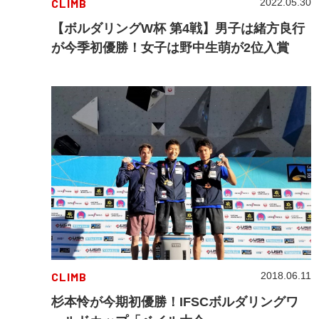
CLIMB
2022.05.30
【ボルダリングW杯 第4戦】男子は緒方良行
が今季初優勝！女子は野中生萌が2位入賞
CLIMB
2018.06.11
杉本怜が今期初優勝！IFSCボルダリングワ