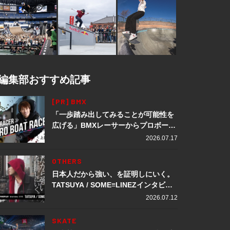
編集部おすすめ記事
[PR] BMX
「一歩踏み出してみることが可能性を
広げる」BMXレーサーからプロボート
レーサーへ転身。上田龍星が体現する
2026.07.17
挑戦の軌跡
OTHERS
日本人だから強い、を証明しにいく。
TATSUYA / SOME≡LINEZインタビュ
ー
2026.07.12
SKATE