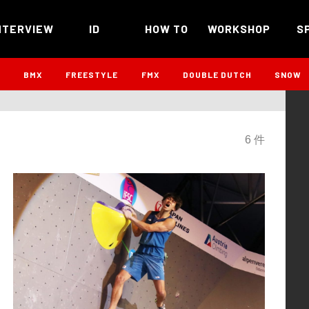
NTERVIEW
ID
HOW TO
WORKSHOP
S
B
BMX
FREESTYLE
FMX
DOUBLE DUTCH
SNOW
6 件