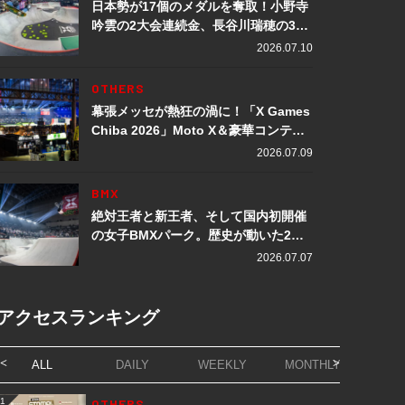
日本勢が17個のメダルを奪取！小野寺
吟雲の2大会連続金、長谷川瑞穂の3メ
ダル獲得など数々の快挙をプレイバッ
2026.07.10
ク「X Games Chiba 2026」
OTHERS
幕張メッセが熱狂の渦に！「X Games
Chiba 2026」Moto X＆豪華コンテン
ツレポート
2026.07.09
BMX
絶対王者と新王者、そして国内初開催
の女子BMXパーク。歴史が動いた2日
間「X Games Chiba 2026」
2026.07.07
アクセスランキング
ALL
DAILY
WEEKLY
MONTHLY
1
OTHERS
1