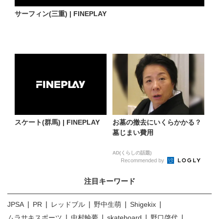
サーフィン(三重) | FINEPLAY
スケート(群馬) | FINEPLAY
お墓の撤去にいくらかかる？
墓じまい費用
AD(くらしの話題)
Recommended by
注目キーワード
JPSA
PR
レッドブル
野中生萌
Shigekix
ムラサキスポーツ
中村輪夢
skateboard
野口啓代