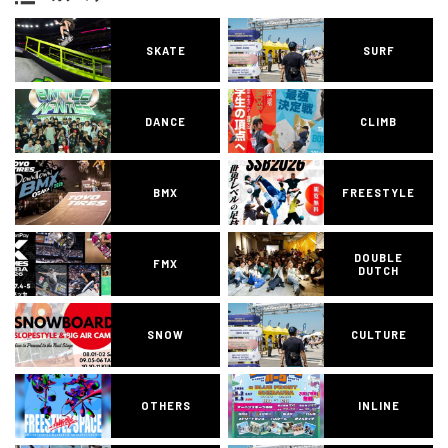
SKATE
SURF
DANCE
CLIMB
BMX
FREESTYLE
DOUBLE
FMX
DUTCH
SNOW
CULTURE
OTHERS
INLINE