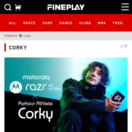
ALL
SKATE
SURF
DANCE
CLIMB
BMX
FREESTY
FINEPLAY
Corky
CORKY
1 件