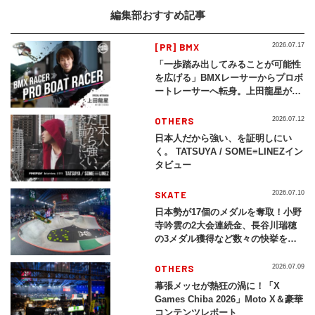
編集部おすすめ記事
[PR] BMX
2026.07.17
「一歩踏み出してみることが可能性
を広げる」BMXレーサーからプロボ
ートレーサーへ転身。上田龍星が体
現する挑戦の軌跡
OTHERS
2026.07.12
日本人だから強い、を証明しにい
く。 TATSUYA / SOME≡LINEZイン
タビュー
SKATE
2026.07.10
日本勢が17個のメダルを奪取！小野
寺吟雲の2大会連続金、長谷川瑞穂
の3メダル獲得など数々の快挙をプ
レイバック「X Games Chiba
2026」
OTHERS
2026.07.09
幕張メッセが熱狂の渦に！「X
Games Chiba 2026」Moto X＆豪華
コンテンツレポート