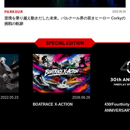
PARKOUR
2023.08.28
逆境を乗り越え動きだした未来。パルクール界の若きヒーロー Corkyの
挑戦の軌跡
SPECIAL EDITION
2022.05.23
2026.06.26
BOATRACE X-ACTION
430/Fourthirt
ANNIVERSAR