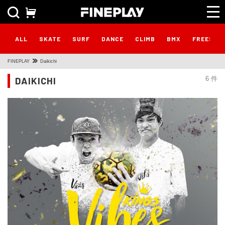
ALL
SKATE
SURF
DANCE
CLIMB
BMX
FREESTY
FINEPLAY
Daikichi
DAIKICHI
6 件