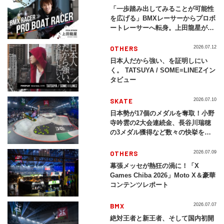
「一歩踏み出してみることが可能性
を広げる」BMXレーサーからプロボ
ートレーサーへ転身。上田龍星が体
現する挑戦の軌跡
OTHERS
2026.07.12
日本人だから強い、を証明しにい
く。 TATSUYA / SOME≡LINEZイン
タビュー
SKATE
2026.07.10
日本勢が17個のメダルを奪取！小野
寺吟雲の2大会連続金、長谷川瑞穂
の3メダル獲得など数々の快挙をプ
レイバック「X Games Chiba
2026」
OTHERS
2026.07.09
幕張メッセが熱狂の渦に！「X
Games Chiba 2026」Moto X＆豪華
コンテンツレポート
BMX
2026.07.07
絶対王者と新王者、そして国内初開