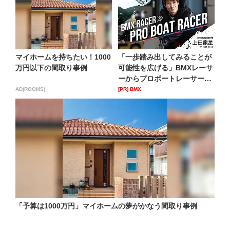
マイホームを持ちたい！1000
「一歩踏み出してみることが
万円以下の間取り事例
可能性を広げる」BMXレーサ
ーからプロボートレーサー
へ...
AD(ROOMS)
[PR] BMX
「予算は1000万円」マイホームの夢がかなう間取り事例