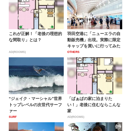
これが正解！「老後の理想的
羽田空港に「ニューエラの自
な間取り」とは？
動販売機」出現。実際に限定
キャップを買いに行ってみた
AD(ROOMS)
OTHERS
“ジェイク・マーシャル”世界
「ばぁばの家に泊まりた
トップレベルの次世代サーフ
い！」老後に住むならこんな
ァー
家
SURF
AD(ROOMS)