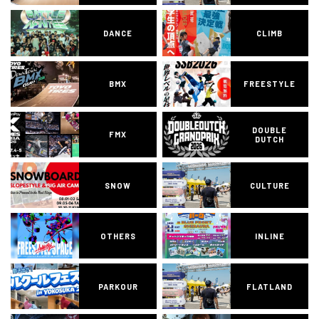
DANCE
CLIMB
BMX
FREESTYLE
DOUBLE
FMX
DUTCH
SNOW
CULTURE
OTHERS
INLINE
PARKOUR
FLATLAND