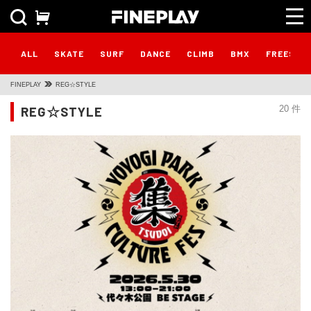
ALL
SKATE
SURF
DANCE
CLIMB
BMX
FREESTY
FINEPLAY
REG☆STYLE
REG☆STYLE
20 件