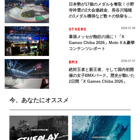
日本勢が17個のメダルを奪取！小野
寺吟雲の2大会連続金、長谷川瑞穂
の3メダル獲得など数々の快挙をプ
レイバック「X Games Chiba
2026」
OTHERS
2026.07.09
幕張メッセが熱狂の渦に！「X
Games Chiba 2026」Moto X＆豪華
コンテンツレポート
BMX
2026.07.07
絶対王者と新王者、そして国内初開
催の女子BMXパーク。歴史が動いた
2日間「X Games Chiba 2026」
今、あなたにオススメ