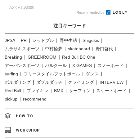
AD(くらしの話題)
Recommended by
注目キーワード
JPSA
PR
レッドブル
野中生萌
Shigekix
ムラサキスポーツ
中村輪夢
skateboard
野口啓代
Breaking
GREENROOM
Red Bull BC One
アーバンスポーツ
パルクール
X GAMES
スノーボード
surfing
フリースタイルフットボール
ダンス
ボルダリング
ダブルダッチ
クライミング
INTERVIEW
Red Bull
ブレイキン
BMX
サーフィン
スケートボード
pickup
recommend
HOW TO
WORKSHOP