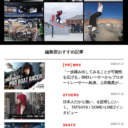
編集部おすすめ記事
[PR] BMX
2026.07.17
「一歩踏み出してみることが可能性
を広げる」BMXレーサーからプロボ
ートレーサーへ転身。上田龍星が体
現する挑戦の軌跡
OTHERS
2026.07.12
日本人だから強い、を証明しにい
く。 TATSUYA / SOME≡LINEZイン
タビュー
SKATE
2026.07.10