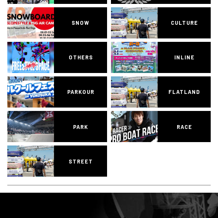
SNOW
CULTURE
OTHERS
INLINE
PARKOUR
FLATLAND
PARK
RACE
STREET