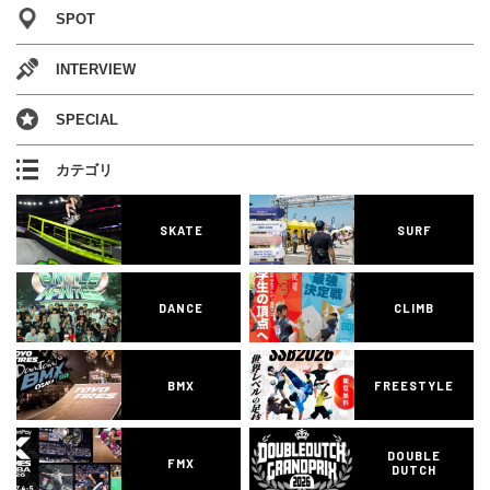
SPOT
INTERVIEW
SPECIAL
カテゴリ
SKATE
SURF
DANCE
CLIMB
BMX
FREESTYLE
DOUBLE
FMX
DUTCH