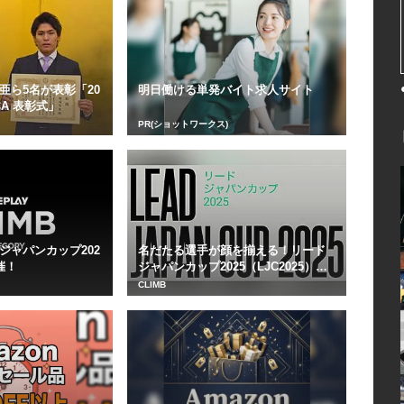
亜ら5名が表彰「20
明日働ける単発バイト求人サイト
CA 表彰式」
PR(ショットワークス)
ジャパンカップ202
名だたる選手が顔を揃える！リード
催！
ジャパンカップ2025（LJC2025）開
催
CLIMB