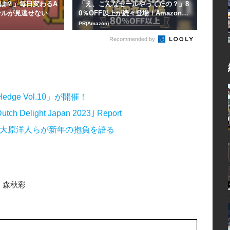
は？」毎日変わるA
「え、こんなセールやってたの？」8
ールが見逃せない
0％OFF以上が続々登場！Amazonの
本気が...
PR(Amazon)
Recommended by
ge Vol.10」が開催！
ight Japan 2023｣ Report
田 詩野・大原洋人らが新年の抱負を語る
森秋彩