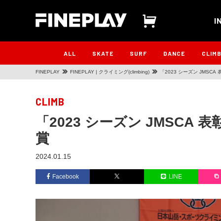
I
ALL
SKATE
SURF
DANCE
CLIM
FINEPLAY
FINEPLAY | クライミング(climbing)
「2023 シーズン JMS
CLIMB
「2023 シーズン JMSCA
賞
2024.01.15
Facebook
LINE