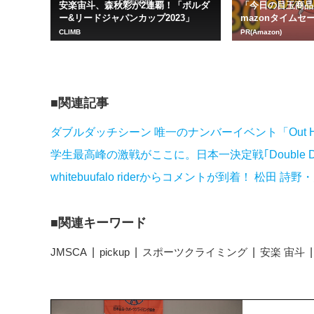
安楽宙斗、森秋彩が2連覇！「ボルダ
「今日の目玉商品
ー&リードジャパンカップ2023」
mazonタイムセ
CLIMB
PR(Amazon)
関連記事
ダブルダッチシーン 唯一のナンバーイベント「Out Hed
学生最高峰の激戦がここに。日本一決定戦｢Double Dutch Del
whitebuufalo riderからコメントが到着！ 松
関連キーワード
JMSCA
pickup
スポーツクライミング
安楽 宙斗