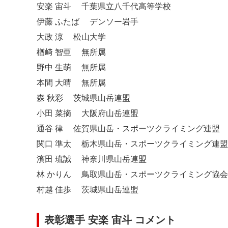
安楽 宙斗 千葉県立八千代高等学校
伊藤 ふたば デンソー岩手
大政 涼 松山大学
楢﨑 智亜 無所属
野中 生萌 無所属
本間 大晴 無所属
森 秋彩 茨城県山岳連盟
小田 菜摘 大阪府山岳連盟
通谷 律 佐賀県山岳・スポーツクライミング連盟
関口 準太 栃木県山岳・スポーツクライミング連盟
濱田 琉誠 神奈川県山岳連盟
林 かりん 鳥取県山岳・スポーツクライミング協会
村越 佳歩 茨城県山岳連盟
表彰選手
安楽 宙斗
コメント