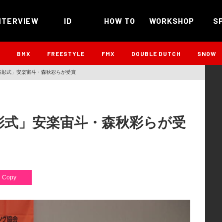
NTERVIEW
ID
HOW TO
WORKSHOP
S
B
BMX
FREESTYLE
FMX
DOUBLE DUTCH
SNOW
CA 表彰式」安楽宙斗・森秋彩らが受賞
 表彰式」安楽宙斗・森秋彩らが受
Copy