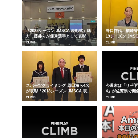
「2022シーズン JMSCA 表彰式」緒
野口啓代、楢崎智
方・藤井らが優秀選手として表彰
19シーズン JMS
CLIMB
CLIMB
スポーツクライミング 原田海ら4名
今週末は「リード
が表彰「2018シーズン JMSCA 表彰
4」が佐賀県で開
式」
CLIMB
CLIMB