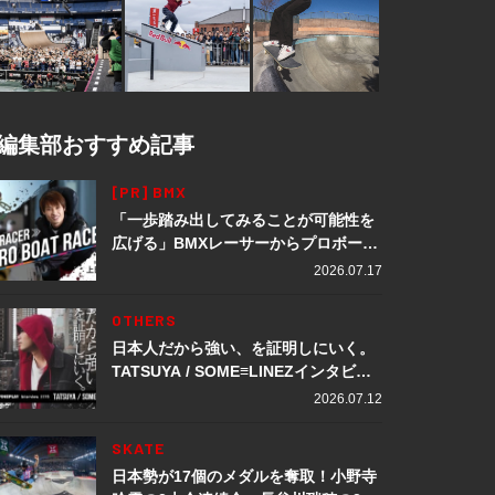
編集部おすすめ記事
[PR] BMX
「一歩踏み出してみることが可能性を
広げる」BMXレーサーからプロボート
レーサーへ転身。上田龍星が体現する
2026.07.17
挑戦の軌跡
OTHERS
日本人だから強い、を証明しにいく。
TATSUYA / SOME≡LINEZインタビュ
ー
2026.07.12
SKATE
日本勢が17個のメダルを奪取！小野寺