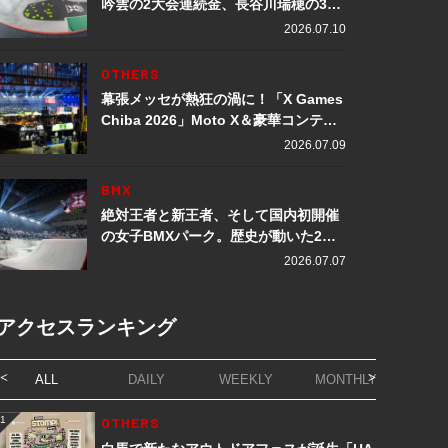
吟雲の2大会連続金、長谷川瑞穂の3メ
ダル獲得など数々の快挙をプレイバッ
2026.07.10
ク「X Games Chiba 2026」
OTHERS
幕張メッセが熱狂の渦に！「X Games
Chiba 2026」Moto X＆豪華コンテン
ツレポート
2026.07.09
BMX
絶対王者と新王者、そして国内初開催
の女子BMXパーク。歴史が動いた2日
間「X Games Chiba 2026」
2026.07.07
アクセスランキング
ALL
DAILY
WEEKLY
MONTHLY
1
OTHERS
1